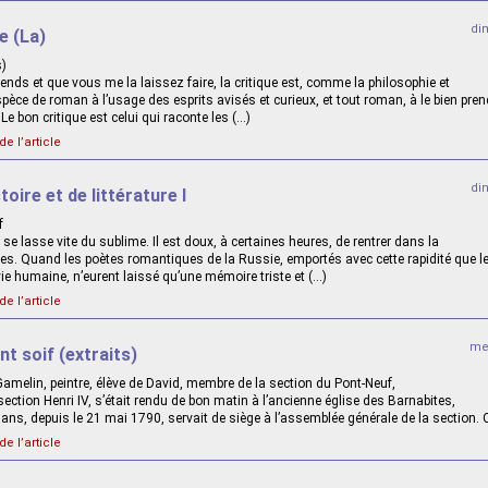
di
re (La)
s)
ntends et que vous me la laissez faire, la critique est, comme la philosophie et
espèce de roman à l’usage des esprits avisés et curieux, et tout roman, à le bien pren
Le bon critique est celui qui raconte les (…)
de l’article
di
oire et de littérature I
f
on se lasse vite du sublime. Il est doux, à certaines heures, de rentrer dans la
ses. Quand les poètes romantiques de la Russie, emportés avec cette rapidité que 
ie humaine, n’eurent laissé qu’une mémoire triste et (…)
de l’article
mer
nt soif (extraits)
Gamelin, peintre, élève de David, membre de la section du Pont-Neuf,
ction Henri IV, s’était rendu de bon matin à l’ancienne église des Barnabites,
 ans, depuis le 21 mai 1790, servait de siège à l’assemblée générale de la section. C
de l’article