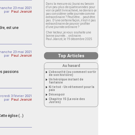
Dans la mesure où j’aurai eu besoin
d’un peu plus de quatre années pour
manche 23 mai 2021
voir ce petit livre achevé, ne devrais-je
par
Paul Jeanzé
pas considérer cette journée comme
extraordinaire ? Peut-être... peut-être
pas. D’une certaine façon, n’est-il pas
extraordinaire de pouvoir profiter
d’une journée ordinaire ?
dre, est une
Cher lecteur, je vous souhaite une
bonne journée... ordinaire.
Paul Jeanzé, le 19 décembre 2025
manche 23 mai 2021
Top Articles
par
Paul Jeanzé
Au hasard
les passions
L’obscurité (ou comment sortir
de son histoire)
Un héroïque instant de
fantaisie
Ki tetsé - Un vêtement pour la
paix
Désespoir
credi 3 février 2021
Chapitre 15 (La voie des
par
Paul Jeanzé
Justes)
ette église (…)