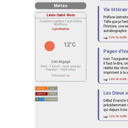
Météo
Vie littérai
Lévis-Saint-Nom
Préface (extrait
Conditions météo à 7 août 2026 à
Telle que je l’e
08h09min
l’histoire, une 
OpenWeather
autobiographie. 
Lire la suite 
12°C
Pages d’hist
Ivan Tourguéne
Ciel dégagé
Il faut le dire, 
Vent
: 7 km/h - nord nord-est
réalité des cho
Pression
: 1024 mbar
impriment à la v
Prévisions
>>
Le service OpenWeather ne fournit
Lire la suite 
actuellement aucune prévision
météorologique sur le lieu Lévis-
Saint-Nom.
Veuillez consulter le message du
Les Dieux o
service ci-dessous.
(401 - Invalid API key. Please see
Début Évariste 
https://openweathermap.org/faq#error401
for more info.)
précédemment se
qui depuis trois
Lire la suite 