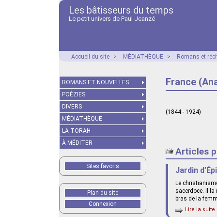
Les bâtisseurs du temps
Le petit univers de Paul Jeanzé
Accueil du site
>
MÉDIATHÈQUE
>
Romans et réci
France (Ana
ROMANS ET NOUVELLES
POÉZIES
DIVERS
(1844 - 1924)
MÉDIATHÈQUE
LA TORAH
À MÉDITER
Articles 
Sites favoris
Jardin d’Ép
Le christianism
sacerdoce. Il la
Plan du site
bras de la femm
Connexion
Lire la suite 