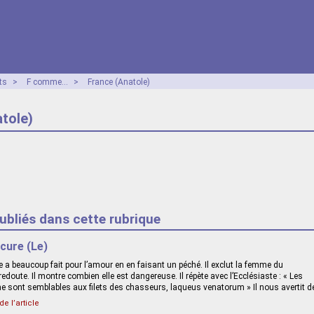
ts
>
F comme...
>
France (Anatole)
tole)
publiés dans cette rubrique
icure (Le)
e a beaucoup fait pour l’amour en en faisant un péché. Il exclut la femme du
 redoute. Il montre combien elle est dangereuse. Il répète avec l’Ecclésiaste : « Les
e sont semblables aux filets des chasseurs, laqueus venatorum » Il nous avertit d
de l’article