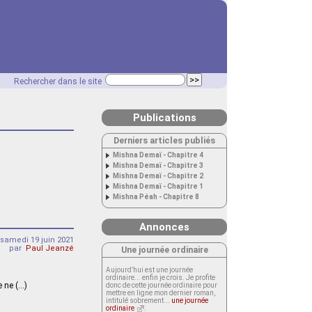
Rechercher dans le site
Publications
Derniers articles publiés
Mishna Demaï - Chapitre 4
Mishna Demaï - Chapitre 3
Mishna Demaï - Chapitre 2
Mishna Demaï - Chapitre 1
Mishna Péah - Chapitre 8
Annonces
samedi 19 juin 2021
par
Paul Jeanzé
Une journée ordinaire
Aujourd’hui est une journée
ordinaire... enfin je crois. Je profite
e ne (…)
donc de cette journée ordinaire pour
mettre en ligne mon dernier roman,
intitulé sobrement...
une journée
ordinaire
.