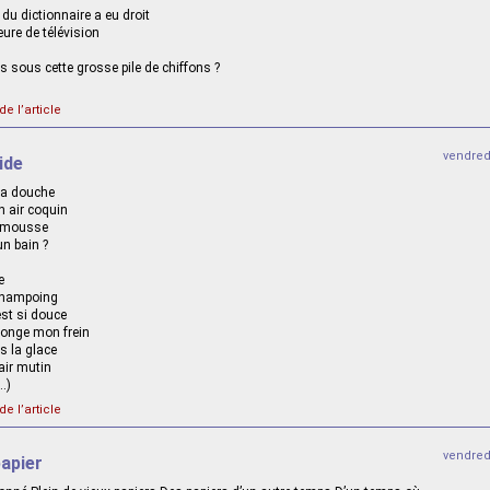
du dictionnaire a eu droit
ure de télévision
s sous cette grosse pile de chiffons ?
de l’article
vendred
ide
la douche
 air coquin
rimousse
un bain ?
e
shampoing
est si douce
 ronge mon frein
s la glace
air mutin
…)
de l’article
vendred
papier