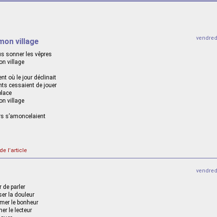
vendred
 mon village
us sonner les vêpres
on village
t où le jour déclinait
ts cessaient de jouer
place
on village
rs s’amoncelaient
de l’article
vendred
r de parler
ser la douleur
imer le bonheur
her le lecteur