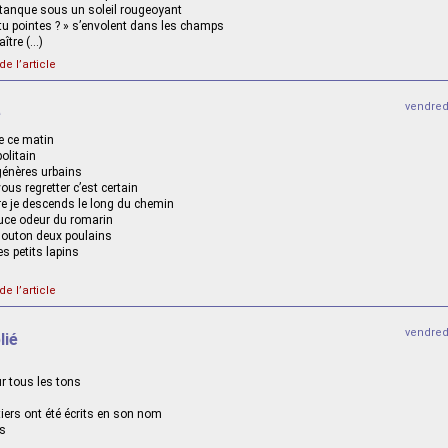
étanque sous un soleil rougeoyant
 tu pointes ? » s’envolent dans les champs
ître (…)
de l’article
vendred
e
lle ce matin
olitain
énères urbains
ous regretter c’est certain
e je descends le long du chemin
ouce odeur du romarin
outon deux poulains
es petits lapins
de l’article
vendred
lié
ur tous les tons
ers ont été écrits en son nom
s