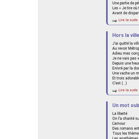
Une partie de p
Les « Je tire où
Avant de dispara
Lire la suite 
Hors la vill
J’ai quitté la vi
Au revoir Métrop
Adieu mes cong
Je ne vais pas v
Depuis une heur
Enivré par la d
Une vache un m
Et trois adorabl
C’est (…)
Lire la suite 
Un mot oub
La liberté
On l’a chanté s
L’amour
Des romans enti
Tous les thème
Les anathèmes