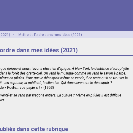
- 2021)
>
Mettre de l’ordre dans mes idées (2021)
’ordre dans mes idées (2021)
ue épique et nous n’avons plus rien d’épique. À New York le dentifrice chlorophylle
 dans la forêt des gratte-ciel. On vend la musique comme on vend le savon à barbe.
culture en pilules. Pour que le désespoir même se vende, il ne reste qu’à en trouver la
t : les capitaux, la publicité, la clientèle. Qui donc inventera le désespoir ?
 de « Poète… vos papiers ! » (1953)
venté et se vend par wagons entiers. La culture ? Même en pilules il est difficile
uver…
publiés dans cette rubrique