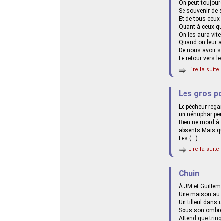
On peut toujours
Se souvenir de
Et de tous ceux
Quant à ceux qu
On les aura vite
Quand on leur 
De nous avoir s
Le retour vers l
Lire la suite 
Les gros p
Le pêcheur regar
un nénuphar pei
Rien ne mord à 
absents Mais qu
Les (…)
Lire la suite 
Chuin
À JM et Guillem
Une maison au 
Un tilleul dans 
Sous son ombre 
Attend que trin