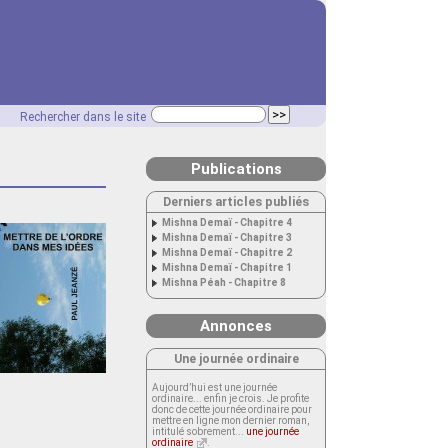
Rechercher dans le site
Publications
Derniers articles publiés
Mishna Demaï - Chapitre 4
Mishna Demaï - Chapitre 3
Mishna Demaï - Chapitre 2
Mishna Demaï - Chapitre 1
Mishna Péah - Chapitre 8
Annonces
Une journée ordinaire
Aujourd’hui est une journée
ordinaire... enfin je crois. Je profite
donc de cette journée ordinaire pour
mettre en ligne mon dernier roman,
intitulé sobrement...
une journée
ordinaire
.