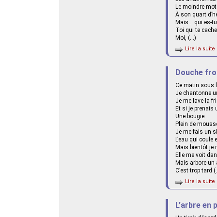
Le moindre mot 
À son quart d’he
Mais… qui es-tu
Toi qui te cache
Moi, (…)
Lire la suite 
Douche fro
Ce matin sous 
Je chantonne un
Je me lave la f
Et si je prenais 
Une bougie
Plein de mouss
Je me fais un 
L’eau qui coule 
Mais bientôt je
Elle me voit dan
Mais arbore un 
C’est trop tard (
Lire la suite 
L’arbre en 