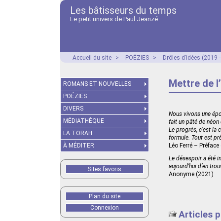
Les bâtisseurs du temps
Le petit univers de Paul Jeanzé
Accueil du site
>
POÉZIES
>
Drôles d’idées (2019 
Mettre de l
ROMANS ET NOUVELLES
POÉZIES
DIVERS
Nous vivons une époq
MÉDIATHÈQUE
fait un pâté de néon
Le progrès, c’est la 
LA TORAH
formule. Tout est prê
À MÉDITER
Léo Ferré – Préface
Le désespoir a été in
aujourd’hui d’en tro
Sites favoris
Anonyme (2021)
Plan du site
Connexion
Articles 