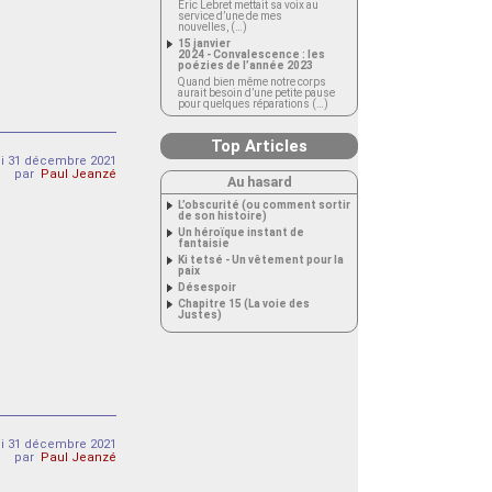
Éric Lebret mettait sa voix au
service d’une de mes
nouvelles, (…)
15 janvier
2024 - Convalescence : les
poézies de l’année 2023
Quand bien même notre corps
aurait besoin d’une petite pause
pour quelques réparations (…)
Top Articles
i 31 décembre 2021
par
Paul Jeanzé
Au hasard
L’obscurité (ou comment sortir
de son histoire)
Un héroïque instant de
fantaisie
Ki tetsé - Un vêtement pour la
paix
Désespoir
Chapitre 15 (La voie des
Justes)
i 31 décembre 2021
par
Paul Jeanzé