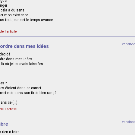
oguer
anger
e cela a du sens
ver mon existence
lus tout jeune et le temps avance
de l’article
vendred
’ordre dans mes idées
 décidé
ordre dans mes idées
 là où je les avais laissées
les ?
les étaient dans ce carnet
rnet noir dans son tiroir bien rangé
n…
dans ce (…)
de l’article
vendred
ière
rien à faire