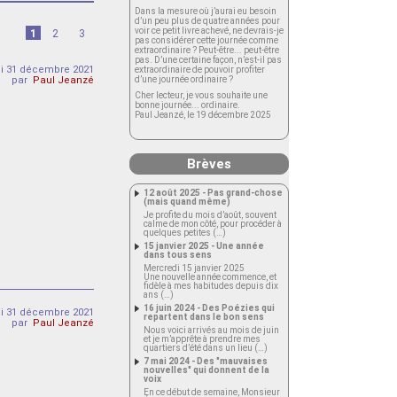
Dans la mesure où j’aurai eu besoin
d’un peu plus de quatre années pour
voir ce petit livre achevé, ne devrais-je
1
2
3
pas considérer cette journée comme
extraordinaire ? Peut-être... peut-être
pas. D’une certaine façon, n’est-il pas
i 31 décembre 2021
extraordinaire de pouvoir profiter
par
Paul Jeanzé
d’une journée ordinaire ?
Cher lecteur, je vous souhaite une
bonne journée... ordinaire.
Paul Jeanzé, le 19 décembre 2025
Brèves
12 août 2025 - Pas grand-chose
(mais quand même)
Je profite du mois d’août, souvent
calme de mon côté, pour procéder à
quelques petites (…)
15 janvier 2025 - Une année
dans tous sens
Mercredi 15 janvier 2025
Une nouvelle année commence, et
fidèle à mes habitudes depuis dix
ans (…)
16 juin 2024 - Des Poézies qui
i 31 décembre 2021
repartent dans le bon sens
par
Paul Jeanzé
Nous voici arrivés au mois de juin
et je m’apprête à prendre mes
quartiers d’été dans un lieu (…)
7 mai 2024 - Des "mauvaises
nouvelles" qui donnent de la
voix
En ce début de semaine, Monsieur