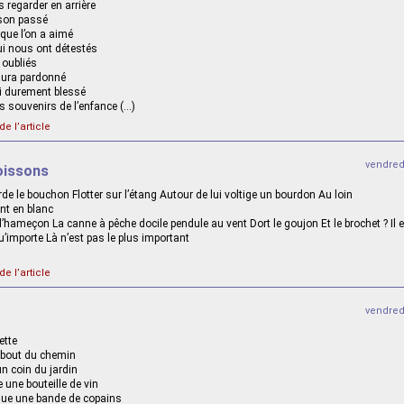
 regarder en arrière
 son passé
 que l’on a aimé
i nous ont détestés
 oubliés
aura pardonné
i durement blessé
es souvenirs de l’enfance (…)
de l’article
vendred
oissons
de le bouchon Flotter sur l’étang Autour de lui voltige un bourdon Au loin
nt en blanc
l’hameçon La canne à pêche docile pendule au vent Dort le goujon Et le brochet ? Il
’importe Là n’est pas le plus important
de l’article
vendred
ette
bout du chemin
un coin du jardin
une bouteille de vin
que une bande de copains