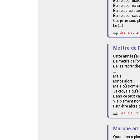
Écrire pour dial
Écrire pour éch
Écrire parce qu
Écrire pour sau
Car je ne suis p
Le (…)
Lire la suite 
Mettre de l
Cette année j’ai
De mettre de l’
De les reprendre
…
Mais…
Mince alors !
Mais où sont-el
Je croyais qu’el
Dans ce petit ca
Visiblement no
Peut-être alors 
Lire la suite 
Marche arr
Quand on a plus 