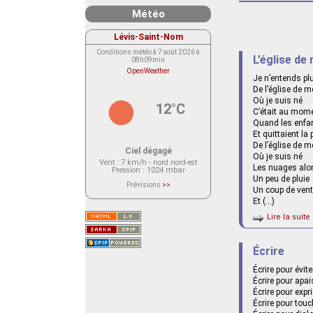
Météo
Lévis-Saint-Nom
Conditions météo à 7 août 2026 à
L’église de
08h09min
OpenWeather
Je n’entends pl
De l’église de m
Où je suis né
12°C
C’était au momen
Quand les enfan
Et quittaient la 
De l’église de m
Ciel dégagé
Où je suis né
Vent
: 7 km/h - nord nord-est
Les nuages alo
Pression
: 1024 mbar
Un peu de pluie
Prévisions
>>
Un coup de vent
Le service OpenWeather ne fournit
actuellement aucune prévision
Et (…)
météorologique sur le lieu Lévis-
Saint-Nom.
Lire la suite 
Veuillez consulter le message du
service ci-dessous.
(401 - Invalid API key. Please see
https://openweathermap.org/faq#error401
Écrire
for more info.)
Écrire pour évite
Écrire pour apai
Écrire pour expr
Écrire pour touc