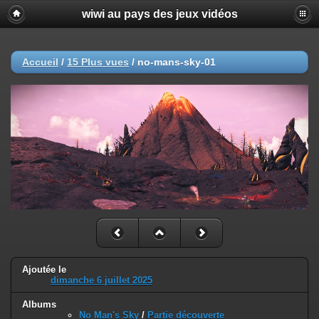
wiwi au pays des jeux vidéos
Accueil
/
15 Plus vues
/
no-mans-sky-01
Ajoutée le
dimanche 6 juillet 2025
Albums
No Man's Sky
/
Partie découverte