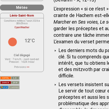
Météo
L’expression « si ce n’est »
crainte de Hachem est-elle
Lévis-Saint-Nom
Marcher en Ses voies, Le se
Conditions météo à 7 août 2026 à
08h09min
garder les préceptes et au
OpenWeather
contraire une tâche imme
12°C
L’examen du verset perme
Les derniers mots du pa
Ciel dégagé
clé. Si tu comprends q
Vent
: 7 km/h - nord nord-est
Pression
: 1024 mbar
intérêt, que tu obtiens l
Prévisions
>>
et des mitzvoth par crai
Le service OpenWeather ne fournit
actuellement aucune prévision
difficile.
météorologique sur le lieu Lévis-
Saint-Nom.
Veuillez consulter le message du
service ci-dessous.
Les versets insistent su
(401 - Invalid API key. Please see
https://openweathermap.org/faq#error401
Le servir de tout cœur e
for more info.)
préceptes et aussi les s
problématique des appro