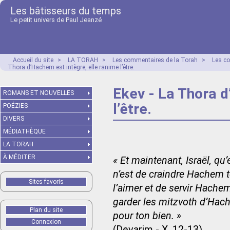
Les bâtisseurs du temps
Le petit univers de Paul Jeanzé
Accueil du site
>
LA TORAH
>
Les commentaires de la Torah
>
Les c
Thora d’Hachem est intègre, elle ranime l’être.
Ekev - La Thora d
ROMANS ET NOUVELLES
l’être.
POÉZIES
DIVERS
MÉDIATHÈQUE
LA TORAH
À MÉDITER
« Et maintenant, Israël, q
n’est de craindre Hachem t
Sites favoris
l’aimer et de servir Hachem
garder les mitzvoth d’Hach
Plan du site
pour ton bien. »
Connexion
(Devarim - X, 12-13)