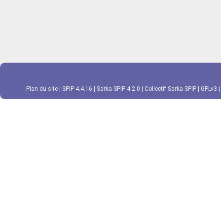
Plan du site
|
SPIP 4.4.16
|
Sarka-SPIP 4.2.0
|
Collectif Sarka-SPIP
|
GPLv3