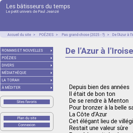
Les bâtisseurs du temps
Le petit univers de Paul Jeanzé
Accueil du site
>
POÉZIES
>
Pas grand-chose (2025 - ?)
>
De l’Azur à l’
De l’Azur à l’Irois
ROMANS ET NOUVELLES
POÉZIES
DIVERS
MÉDIATHÈQUE
LA TORAH
Depuis bien des années
À MÉDITER
Il était de bon ton
De se rendre à Menton
Sites favoris
Pour bronzer à la belle s
La Côte d’Azur
Plan du site
Cet élégant lieu de villég
Connexion
Restait une valeur sûre