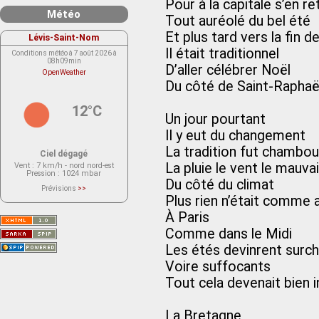
Pour à la capitale s’en r
Météo
Tout auréolé du bel été
Et plus tard vers la fin d
Lévis-Saint-Nom
Il était traditionnel
Conditions météo à 7 août 2026 à
08h09min
D’aller célébrer Noël
OpenWeather
Du côté de Saint-Raphaë
12°C
Un jour pourtant
Il y eut du changement
La tradition fut chambou
Ciel dégagé
La pluie le vent le mauv
Vent
: 7 km/h - nord nord-est
Pression
: 1024 mbar
Du côté du climat
Prévisions
>>
Le service OpenWeather ne fournit
Plus rien n’était comme 
actuellement aucune prévision
météorologique sur le lieu Lévis-
À Paris
Saint-Nom.
Veuillez consulter le message du
Comme dans le Midi
service ci-dessous.
(401 - Invalid API key. Please see
Les étés devinrent surc
https://openweathermap.org/faq#error401
for more info.)
Voire suffocants
Tout cela devenait bien 
La Bretagne