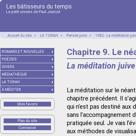
Les bâtisseurs du temps
Le petit univers de Paul Jeanzé
Accueil du site
>
LA TORAH
>
Pensée juive
>
1982 - La méditation juiv
Chapitre 9. Le né
ROMANS ET NOUVELLES
POÉZIES
La méditation juive
DIVERS
MÉDIATHÈQUE
LA TORAH
La méditation sur le néant
À MÉDITER
chapitre précédent. Il s’ag
Sites favoris
qui n’est pas destiné aux 
sans l’accompagnement d’u
Plan du site
pratiquée seul. Je vais l’é
Connexion
aux méthodes de visualis