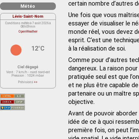
certain nombre d’autres d
Météo
Une fois que vous maîtrise
Lévis-Saint-Nom
essayer de visualiser le né
Conditions météo à 7 août 2026 à
08h09min
monde réel, vous devez do
OpenWeather
esprit. C’est une techniqu
12°C
à la réalisation de soi.
Comme pour d’autres tech
Ciel dégagé
dangereux. La raison pour 
Vent
: 7 km/h - nord nord-est
pratiquée seul est que l’o
Pression
: 1024 mbar
Prévisions
>>
et ne plus être capable de 
Le service OpenWeather ne fournit
actuellement aucune prévision
partenaire ou un maître spi
météorologique sur le lieu Lévis-
Saint-Nom.
Veuillez consulter le message du
objective.
service ci-dessous.
(401 - Invalid API key. Please see
https://openweathermap.org/faq#error401
Avant de pouvoir aborder 
for more info.)
idée de ce à quoi ressembl
première fois, on peut l’
vide spatial. Le vide inte