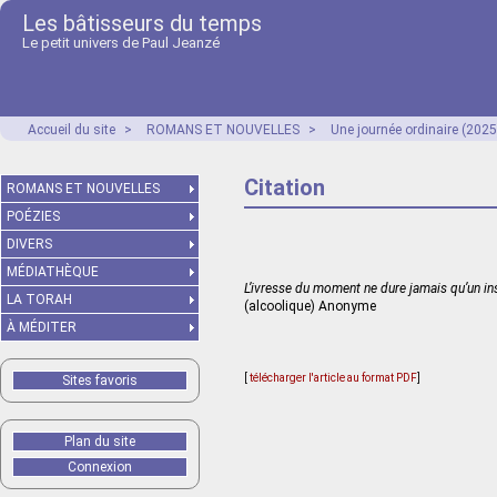
Les bâtisseurs du temps
Le petit univers de Paul Jeanzé
Accueil du site
>
ROMANS ET NOUVELLES
>
Une journée ordinaire (2025
Citation
ROMANS ET NOUVELLES
POÉZIES
DIVERS
MÉDIATHÈQUE
L’ivresse du moment ne dure jamais qu’un in
LA TORAH
(alcoolique) Anonyme
À MÉDITER
[
télécharger l'article au format PDF
]
Sites favoris
Plan du site
Connexion