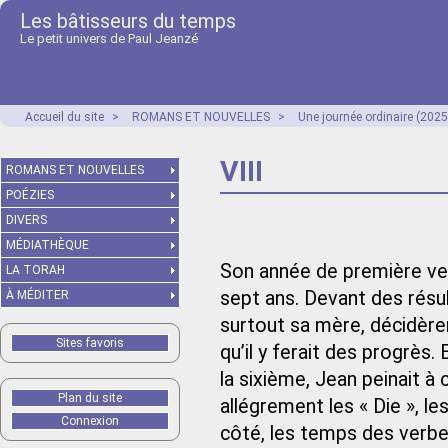
Les bâtisseurs du temps
Le petit univers de Paul Jeanzé
Accueil du site
>
ROMANS ET NOUVELLES
>
Une journée ordinaire (2025
VIII
ROMANS ET NOUVELLES
POÉZIES
DIVERS
MÉDIATHÈQUE
Son année de première vena
LA TORAH
sept ans. Devant des résul
À MÉDITER
surtout sa mère, décidère
Sites favoris
qu’il y ferait des progrès.
la sixième, Jean peinait 
Plan du site
allégrement les « Die », le
Connexion
côté, les temps des verbes