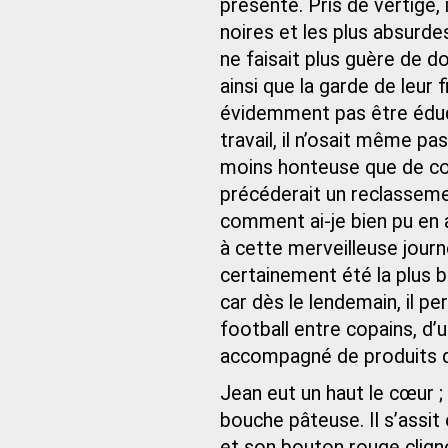
présente. Pris de vertige, 
noires et les plus absurdes
ne faisait plus guère de d
ainsi que la garde de leur 
évidemment pas être éduqu
travail, il n’osait même p
moins honteuse que de con
précéderait un reclassem
comment ai-je bien pu en ar
à cette merveilleuse journ
certainement été la plus be
car dès le lendemain, il pe
football entre copains, d’
accompagné de produits de
Jean eut un haut le cœur ; s
bouche pâteuse. Il s’assit 
et son bouton rouge cligno