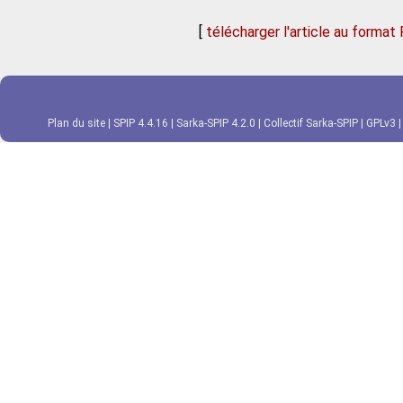
[
télécharger l'article au format
Plan du site
|
SPIP 4.4.16
|
Sarka-SPIP 4.2.0
|
Collectif Sarka-SPIP
|
GPLv3