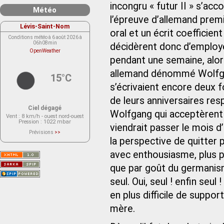
incongru « futur II » s’ac
Météo
l’épreuve d’allemand prem
Lévis-Saint-Nom
oral et un écrit coefficien
Conditions météo à 6 août 2026 à
06h08min
décidèrent donc d’employe
OpenWeather
pendant une semaine, alors
allemand dénommé Wolfga
15°C
s’écrivaient encore deux fo
de leurs anniversaires res
Ciel dégagé
Wolfgang qui acceptèrent a
Vent
: 8 km/h - ouest nord-ouest
Pression
: 1022 mbar
viendrait passer le mois d’a
Prévisions
>>
Le service OpenWeather ne fournit
la perspective de quitter 
actuellement aucune prévision
météorologique sur le lieu Lévis-
avec enthousiasme, plus pa
Saint-Nom.
Veuillez consulter le message du
service ci-dessous.
que par goût du germanisme.
(401 - Invalid API key. Please see
https://openweathermap.org/faq#error401
seul. Oui, seul ! enfin seul 
for more info.)
en plus difficile de supp
mère.