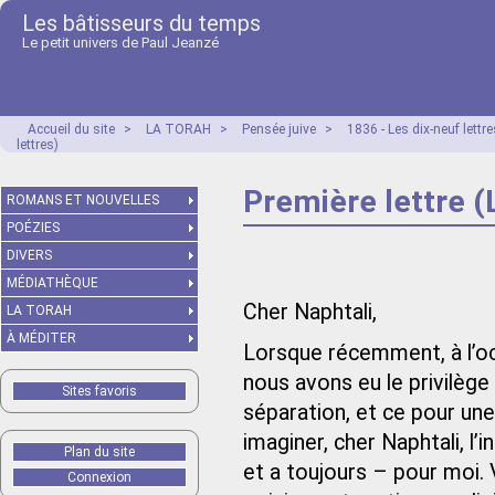
Les bâtisseurs du temps
Le petit univers de Paul Jeanzé
Accueil du site
>
LA TORAH
>
Pensée juive
>
1836 - Les dix-neuf lett
lettres)
Première lettre (
ROMANS ET NOUVELLES
POÉZIES
DIVERS
MÉDIATHÈQUE
Cher Naphtali,
LA TORAH
À MÉDITER
Lorsque récemment, à l’occ
nous avons eu le privilèg
Sites favoris
séparation, et ce pour un
imaginer, cher Naphtali, l’
Plan du site
et a toujours – pour moi
Connexion