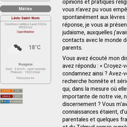
opinions et pratiques reli
Météo
vous n’avez pu vous empêc
spontanément aux lèvres : 
Lévis-Saint-Nom
réponse, je vous ai présen
Conditions météo à 6 août 2026 à
09h53min
judaïsme, auxquelles j’ava
OpenWeather
contacts avec le monde de
18°C
parents.
Vous avez écouté mon disco
Nuageux
avez répondu : « Croyez-
Vent
: 2 km/h - nord nord-est
Pression
: 1023 mbar
condamnez ainsi ? Avez-vo
Prévisions
>>
recherche honnête et séri
Le service OpenWeather ne fournit
actuellement aucune prévision
météorologique sur le lieu Lévis-
qui, dans la mesure où elle
Saint-Nom.
Veuillez consulter le message du
importante de notre vie, n
service ci-dessous.
(401 - Invalid API key. Please see
discernement ? Vous m’av
https://openweathermap.org/faq#error401
for more info.)
connaissances étaient, d’
parentales et quelques fr