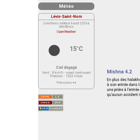
Météo
Lévis-Saint-Nom
Conditions météo à 6 août 2026 à
06h08min
OpenWeather
15°C
Ciel dégagé
Mishna 4.2
Vent
: 8 km/h - ouest nord-ouest
Pression
: 1022 mbar
En plus des halakho
Prévisions
>>
à son entrée dans la 
Le service OpenWeather ne fournit
une prière à l’entrée 
actuellement aucune prévision
météorologique sur le lieu Lévis-
qu’aucun accident n
Saint-Nom.
Veuillez consulter le message du
service ci-dessous.
(401 - Invalid API key. Please see
https://openweathermap.org/faq#error401
for more info.)