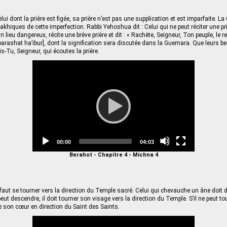
elui dont la prière est figée, sa prière n’est pas une supplication et est imparfaite. L
akhiques de cette imperfection. Rabbi Yehoshua dit : Celui qui ne peut réciter une p
 lieu dangereux, récite une brève prière et dit : « Rachète, Seigneur, Ton peuple, le re
parashat ha’ibur], dont la signification sera discutée dans la Guemara. Que leurs b
s-Tu, Seigneur, qui écoutes la prière.
Video
Player
Current
Total
00:00
04:03
time
duration
Berahot - Chapitre 4 - Michna 4
l faut se tourner vers la direction du Temple sacré. Celui qui chevauche un âne doit 
eut descendre, il doit tourner son visage vers la direction du Temple. S’il ne peut to
re son cœur en direction du Saint des Saints.
Video
Player