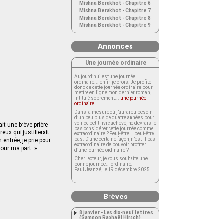
Mishna Berakhot - Chapitre 6
Mishna Berakhot - Chapitre 7
Mishna Berakhot - Chapitre 8
Mishna Berakhot - Chapitre 9
Annonces
Une journée ordinaire
Aujourd’hui est une journée
ordinaire... enfin je crois. Je profite
donc de cette journée ordinaire pour
mettre en ligne mon dernier roman,
intitulé sobrement...
une journée
ordinaire
.
Dans la mesure où j’aurai eu besoin
d’un peu plus de quatre années pour
voir ce petit livre achevé, ne devrais-je
it une brève prière
pas considérer cette journée comme
reux qui justifierait
extraordinaire ? Peut-être... peut-être
pas. D’une certaine façon, n’est-il pas
n entrée, je prie pour
extraordinaire de pouvoir profiter
pour ma part. »
d’une journée ordinaire ?
Cher lecteur, je vous souhaite une
bonne journée... ordinaire.
Paul Jeanzé, le 19 décembre 2025
Brèves
8 janvier - Les dix-neuf lettres
(Samson Raphaël Hirsch)