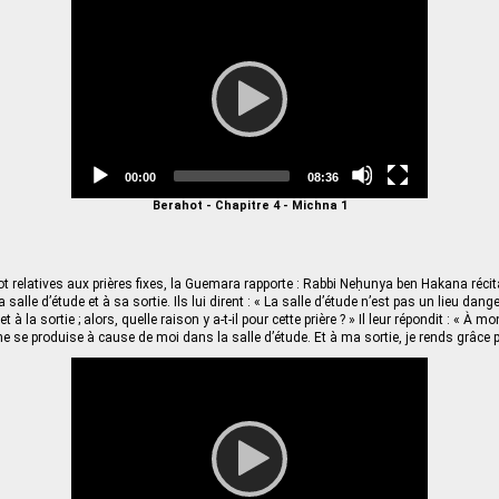
Video
Player
Current
Total
00:00
08:36
time
duration
Berahot - Chapitre 4 - Michna 1
t relatives aux prières fixes, la Guemara rapporte : Rabbi Neḥunya ben Hakana récita
salle d’étude et à sa sortie. Ils lui dirent : « La salle d’étude n’est pas un lieu dange
et à la sortie ; alors, quelle raison y a-t-il pour cette prière ? » Il leur répondit : « À mo
e se produise à cause de moi dans la salle d’étude. Et à ma sortie, je rends grâce 
Video
Player