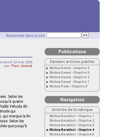
Rechercher dans le site
Publications
Derniers articles publiés
endredi 22 mai 2026
par
Paul Jeanzé
Mishna Demaï - Chapitre 4
Mishna Demaï - Chapitre 3
Mishna Demaï - Chapitre 2
Mishna Demaï - Chapitre 1
Mishna Péah - Chapitre 8
ées. Selon les
Navigation
 jusqu’à quatre
 Rabbi Yehuda dit :
Articles de la rubrique
période qui
, qui marque la fin
Mishna Berakhot - Chapitre 1
écise. Selon les
Mishna Berakhot - Chapitre 2
Mishna Berakhot - Chapitre 3
écitée que jusqu’à
Mishna Berakhot - Chapitre 4
Mishna Berakhot - Chapitre 5