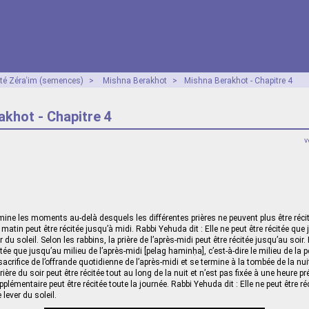
ité Zéraʿim (semences)
>
Mishna Berakhot
>
Mishna Berakhot - Chapitre 4
khot - Chapitre 4
v
ine les moments au-delà desquels les différentes prières ne peuvent plus être récit
u matin peut être récitée jusqu’à midi. Rabbi Yehuda dit : Elle ne peut être récitée que
 du soleil. Selon les rabbins, la prière de l’après-midi peut être récitée jusqu’au soir.
citée que jusqu’au milieu de l’après-midi [pelag haminḥa], c’est-à-dire le milieu de la 
rifice de l’offrande quotidienne de l’après-midi et se termine à la tombée de la nuit
rière du soir peut être récitée tout au long de la nuit et n’est pas fixée à une heure pr
upplémentaire peut être récitée toute la journée. Rabbi Yehuda dit : Elle ne peut être r
 lever du soleil.