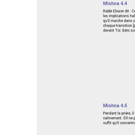
Mishna 4.4
Rabbi Eliezer dit : C
les implications hal
qu’il marche dans un
chaque transition [
devant Toi. Béni soi
Mishna 4.5
Pendant la prière, i
calmement. S’il ne p
suffit qu’il concent