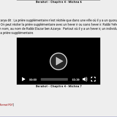
Berahot - Chapitre 4 - Michna 6
rya dit : La prière supplémentaire n’est récitée que dans une ville où il y a un quorum
 On peut réciter la prière supplémentaire avec un ḥever ir ou sans ḥever ir. Rabbi Ye
n nom, au nom de Rabbi Elazar ben Azarya : Partout où il y a un ḥever ir, un individ
la prière supplémentaire.
Video
Player
Current
Total
00:00
03:39
time
duration
Berahot - Chapitre 4 - Michna 7
u format PDF
]