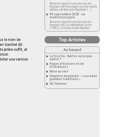
Mise en ligne d’une version en
français de l’ouvrage Les dix-neufs
lettres, de Samson Raphaël (…)
30 septembre 2025 - La
méditation juive
Mise en ligne d’une version en
français de La méditation juive
(1982), livre de Aryeh Kaplan.
Top Articles
ous le nom de
n Gamliel dit :
 prière suffit, et
Au hasard
pinion
Le’h Le’ha - Naître ou ne pas
 réciter une version
naître ?
Pages d’histoire et de
littérature I
Mise au vert
Chapitre deuxième - « Les deux
grandes traditions »
XX. Humeur