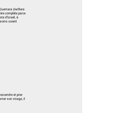
a Guemara clarifiera
rière complète parce
ste d’Israël, à
esoins soient
descendre et prier
urner son visage, il