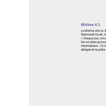
Mishna 4.3
La Mishna cite un d
Shemoneh Esreh, la 
« Chaque jour, une p
l’on ne récite qu’un
intermédiaire : s’il 
abrégée de la prière