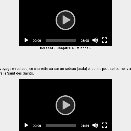
Current
Total
00:00
03:08
time
duration
Berahot - Chapitre 4 - Michna 5
voyage en bateau, en charrette ou sur un radeau [asda] et qui ne peut se tourner v
s le Saint des Saints.
Video
Player
Current
Total
00:00
01:54
time
duration