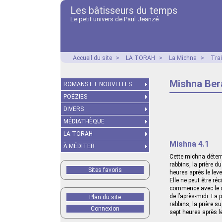
Les bâtisseurs du temps
Le petit univers de Paul Jeanzé
Accueil du site
>
LA TORAH
>
La Michna
>
Tra
Mishna Bera
ROMANS ET NOUVELLES
POÉZIES
DIVERS
MÉDIATHÈQUE
LA TORAH
Mishna 4.1
À MÉDITER
Cette michna déterm
rabbins, la prière d
Sites favoris
heures après le lever
Elle ne peut être ré
commence avec le sac
de l’après-midi. La p
Plan du site
rabbins, la prière s
Connexion
sept heures après le