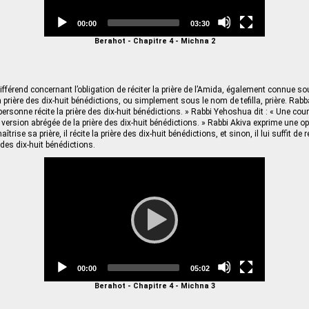
Current
Total
00:00
03:30
time
duration
Berahot - Chapitre 4 - Michna 2
ifférend concernant l’obligation de réciter la prière de l’Amida, également connue s
prière des dix-huit bénédictions, ou simplement sous le nom de tefilla, prière. Rabba
ersonne récite la prière des dix-huit bénédictions. » Rabbi Yehoshua dit : « Une courte
e version abrégée de la prière des dix-huit bénédictions. » Rabbi Akiva exprime une o
maîtrise sa prière, il récite la prière des dix-huit bénédictions, et sinon, il lui suffit de
 des dix-huit bénédictions.
Video
Player
Current
Total
00:00
05:02
time
duration
Berahot - Chapitre 4 - Michna 3