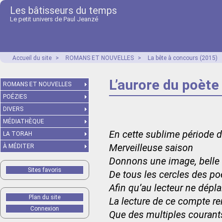
Les bâtisseurs du temps
Le petit univers de Paul Jeanzé
Accueil du site
>
ROMANS ET NOUVELLES
>
La bête à concours (2015)
L’aurore du poète
ROMANS ET NOUVELLES
POÉZIES
DIVERS
MÉDIATHÈQUE
En cette sublime période 
LA TORAH
Merveilleuse saison
À MÉDITER
Donnons une image, belle
Sites favoris
De tous les cercles des p
Afin qu’au lecteur ne dépla
Plan du site
La lecture de ce compte r
Connexion
Que des multiples courant