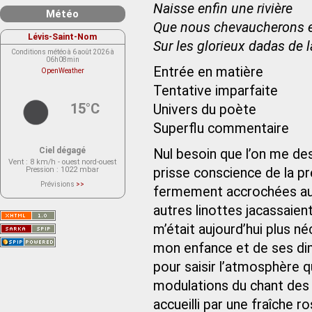
Naisse enfin une rivière
Météo
Que nous chevaucherons 
Lévis-Saint-Nom
Sur les glorieux dadas de l
Conditions météo à 6 août 2026 à
06h08min
Entrée en matière
OpenWeather
Tentative imparfaite
15°C
Univers du poète
Superflu commentaire
Ciel dégagé
Nul besoin que l’on me des
Vent
: 8 km/h - ouest nord-ouest
Pression
: 1022 mbar
prisse conscience de la pré
Prévisions
>>
fermement accrochées aux 
Le service OpenWeather ne fournit
actuellement aucune prévision
météorologique sur le lieu Lévis-
autres linottes jacassaient 
Saint-Nom.
Veuillez consulter le message du
m’était aujourd’hui plus 
service ci-dessous.
(401 - Invalid API key. Please see
mon enfance et de ses dim
https://openweathermap.org/faq#error401
for more info.)
pour saisir l’atmosphère q
modulations du chant des o
accueilli par une fraîche r