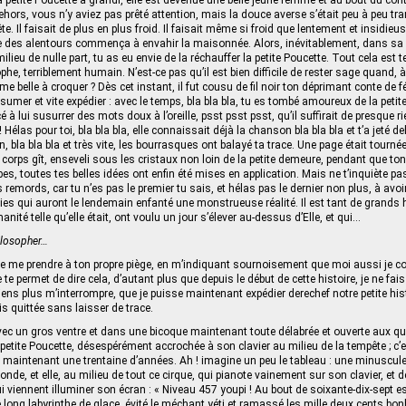
 petite Poucette a grandi, elle est devenue une belle jeune femme et au bout du conte
ehors, vous n’y aviez pas prêté attention, mais la douce averse s’était peu à peu t
. Il faisait de plus en plus froid. Il faisait même si froid que lentement et insidie
e des alentours commença à envahir la maisonnée. Alors, inévitablement, dans sa
ieu de nulle part, tu as eu envie de la réchauffer la petite Poucette. Tout cela est 
e, terriblement humain. N’est-ce pas qu’il est bien difficile de rester sage quand, à
 belle à croquer ? Dès cet instant, il fut cousu de fil noir ton déprimant conte de f
umer et vite expédier : avec le temps, bla bla bla, tu es tombé amoureux de la petite
à lui susurrer des mots doux à l’oreille, psst psst psst, qu’il suffirait de presque ri
 Hélas pour toi, bla bla bla, elle connaissait déjà la chanson bla bla bla et t’a jeté deh
in, bla bla bla et très vite, les bourrasques ont balayé ta trace. Une page était tournée
 corps gît, enseveli sous les cristaux non loin de la petite demeure, pendant que ton
bes, toutes tes belles idées ont enfin été mises en application. Mais ne t’inquiète pa
es remords, car tu n’es pas le premier tu sais, et hélas pas le dernier non plus, à avoi
ies qui auront le lendemain enfanté une monstrueuse réalité. Il est tant de grand
anité telle qu’elle était, ont voulu un jour s’élever au‑dessus d’Elle, et qui…
losopher…
de me prendre à ton propre piège, en m’indiquant sournoisement que moi aussi je
 te permet de dire cela, d’autant plus que depuis le début de cette histoire, je ne f
iens plus m’interrompre, que je puisse maintenant expédier derechef notre petite hist
s quittée sans laisser de trace.
vec un gros ventre et dans une bicoque maintenant toute délabrée et ouverte aux qu
petite Poucette, désespérément accrochée à son clavier au milieu de la tempête ; c’
y a maintenant une trentaine d’années. Ah ! imagine un peu le tableau : une minuscu
nde, et elle, au milieu de tout ce cirque, qui pianote vainement sur son clavier, et 
i viennent illuminer son écran : « Niveau 457 youpi ! Au bout de soixante-dix-sept ess
e long labyrinthe de glace, évité le méchant yéti et ramassé les mille deux cents bo