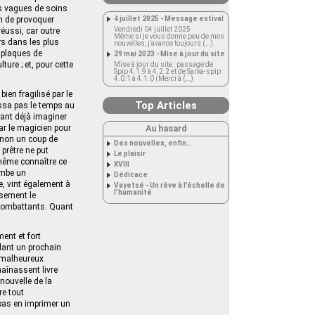
des vagues de soins
in de provoquer
4 juillet 2025 - Message estival
Vendredi 04 juillet 2025
réussi, car outre
Même si je vous donne peu de mes
s dans les plus
nouvelles, j’avance toujours (…)
 plaques de
29 mai 2023 - Mise à jour du site
ture ; et, pour cette
Mise à jour du site : passage de
Spip 4.1.9 à 4.2.2 et de Sarka-spip
4.0.1 à 4.1.0 (Merci à (…)
en fragilisé par le
Top Articles
issa pas le temps au
evant déjà imaginer
ar le magicien pour
Au hasard
t non un coup de
Des nouvelles, enfin…
 prêtre ne put
Le plaisir
-même connaître ce
XVIII
tombe un
Dédicace
e, vint également à
Vayetsé - Un rêve à l’échelle de
l’humanité
usement le
 combattants. Quant
ent et fort
dant un prochain
 malheureux
haînassent livre
 nouvelle de la
re tout
 pas en imprimer un