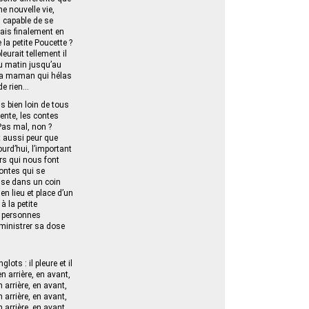
ne nouvelle vie,
s capable de se
tais finalement en
e la petite Poucette ?
pleurait tellement il
du matin jusqu’au
e sa maman qui hélas
 de rien…
s bien loin de tous
vente, les contes
 Pas mal, non ?
it aussi peur que
urd’hui, l’important
urs qui nous font
contes qui se
nise dans un coin
n lieu et place d’un
à la petite
ur personnes
administrer sa dose
ots : il pleure et il
en arrière, en avant,
n arrière, en avant,
n arrière, en avant,
n arrière, en avant,