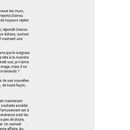
raser les murs,
’emporta Dianou.
de toujours rejeter
i, répondit Dianou
nos échecs, surtout
il vraiment une
arre que le soigneur
a tête à la moindre
redi soir, je n’aime
n mage, mais il ne
u m’entends ?
ms de ses nouvelles
z, de toute façon,
fait maintenant
on souhaite accéder
, l’amusement est à
ersévérance sont les
 a pas de doute,
ser. Un samedi
nne affaire. Au