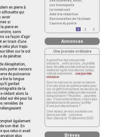
Des nouvelles, enfin…
Les tourniquets
olem en pierre à
Le roman noir
e silhouette qui
Aide à la rédaction
s avoir
Des nouvelles de l’écrivain
ames si
L’aurore du poète
la pierre en
1
2
3
 monstre, sans
ans sa façon d’agir
Annonces
t en tirant d’une
 celui plus trapu
Une journée ordinaire
eux têtes sur le sol
e de pénétrer.
Aujourd’hui est une journée
ordinaire... enfin je crois. Je profite
e décapitation,
donc de cette journée ordinaire pour
 voulu porter secours
mettre en ligne mon dernier roman,
serve de puissance
intitulé sobrement...
une journée
ordinaire
.
 lire la longue
Dans la mesure où j’aurai eu besoin
qu’il gardait
d’un peu plus de quatre années pour
ntégralité de la
voir ce petit livre achevé, ne devrais-je
pas considérer cette journée comme
te cédant alors la
extraordinaire ? Peut-être... peut-être
éal eut été pour lui
pas. D’une certaine façon, n’est-il pas
extraordinaire de pouvoir profiter
 les remèdes de
d’une journée ordinaire ?
 mélangeaient
Cher lecteur, je vous souhaite une
bonne journée... ordinaire.
Paul Jeanzé, le 19 décembre 2025
 comptait également
de son état. En
e que celui-ci avait
Brèves
servation plus