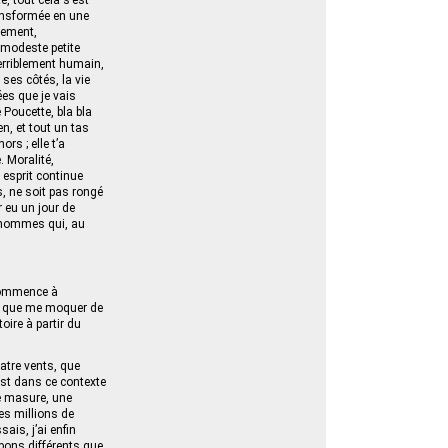
, tout cela s’est
ransformée en une
usement,
 modeste petite
terriblement humain,
 ses côtés, la vie
ées que je vais
 Poucette, bla bla
en, et tout un tas
ors ; elle t’a
. Moralité,
 esprit continue
s, ne soit pas rongé
r eu un jour de
s hommes qui, au
 commence à
ais que me moquer de
oire à partir du
atre vents, que
est dans ce contexte
le masure, une
des millions de
ais, j’ai enfin
nbons différents que