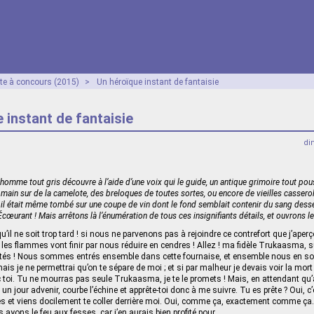
ête à concours (2015)
>
Un héroïque instant de fantaisie
 instant de fantaisie
di
nhomme tout gris découvre à l’aide d’une voix qui le guide, un antique grimoire tout pou
la main sur de la camelote, des breloques de toutes sortes, ou encore de vieilles cassero
 il était même tombé sur une coupe de vin dont le fond semblait contenir du sang dessé
. Écœurant ! Mais arrêtons là l’énumération de tous ces insignifiants détails, et ouvrons 
u’il ne soit trop tard ! si nous ne parvenons pas à rejoindre ce contrefort que j’aperç
 les flammes vont finir par nous réduire en cendres ! Allez ! ma fidèle Trukaasma, su
tés ! Nous sommes entrés ensemble dans cette fournaise, et ensemble nous en sorti
is je ne permettrai qu’on te sépare de moi ; et si par malheur je devais voir la mort a
ec toi. Tu ne mourras pas seule Trukaasma, je te le promets ! Mais, en attendant qu’
e un jour advenir, courbe l’échine et apprête-toi donc à me suivre. Tu es prête ? Oui, c
ffes et viens docilement te coller derrière moi. Oui, comme ça, exactement comme ça.
ons le feu aux fesses, car j’en aurais bien profité pour…