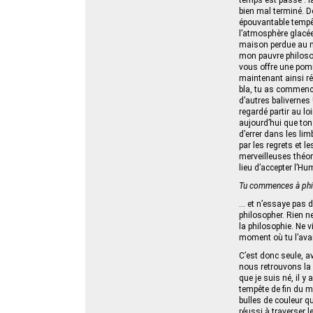
temps est passé : la
bien mal terminé. D
épouvantable tempête
l’atmosphère glacé
maison perdue au mil
mon pauvre philosoph
vous offre une pomme
maintenant ainsi rés
bla, tu as commencé 
d’autres balivernes !
regardé partir au lo
aujourd’hui que ton
d’errer dans les lim
par les regrets et l
merveilleuses théor
lieu d’accepter l’Hum
Tu commences à phi
… et n’essaye pas 
philosopher. Rien ne
la philosophie. Ne v
moment où tu l’avai
C’est donc seule, a
nous retrouvons la 
que je suis né, il 
tempête de fin du mo
bulles de couleur qu
réussi à traverser l