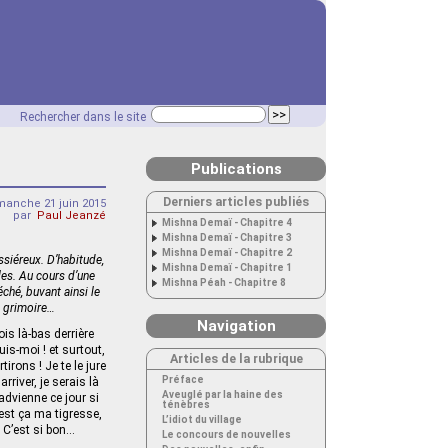
Rechercher dans le site
Publications
Derniers articles publiés
manche 21 juin 2015
par
Paul Jeanzé
Mishna Demaï - Chapitre 4
Mishna Demaï - Chapitre 3
Mishna Demaï - Chapitre 2
ssiéreux. D’habitude,
Mishna Demaï - Chapitre 1
les. Au cours d’une
Mishna Péah - Chapitre 8
ché, buvant ainsi le
le grimoire…
Navigation
ois là-bas derrière
is‑moi ! et surtout,
Articles de la rubrique
rons ! Je te le jure
Préface
rriver, je serais là
Aveuglé par la haine des
advienne ce jour si
ténèbres
’est ça ma tigresse,
L’idiot du village
 C’est si bon…
Le concours de nouvelles