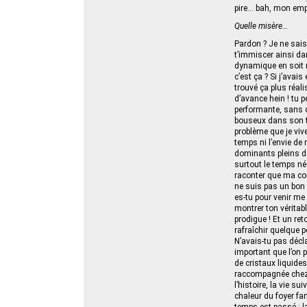
pire… bah, mon emplo
Quelle misère…
Pardon ? Je ne sais
t’immiscer ainsi da
dynamique en soit r
c’est ça ? Si j’ava
trouvé ça plus réali
d’avance hein ! tu p
performante, sans c
bouseux dans son tau
problème que je vive
temps ni l’envie de 
dominants pleins de
surtout le temps né
raconter que ma con
ne suis pas un bon 
es‑tu pour venir me
montrer ton véritab
prodigue ! Et un ret
rafraîchir quelque p
N’avais‑tu pas décla
important que l’on p
de cristaux liquide
raccompagnée chez e
l’histoire, la vie s
chaleur du foyer fam