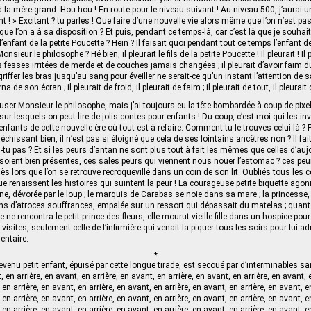
à la mère-grand. Hou hou ! En route pour le niveau suivant ! Au niveau 500, j’aurai u
 ! » Excitant ? tu parles ! Que faire d’une nouvelle vie alors même que l’on n’est pa
ue l’on a à sa disposition ? Et puis, pendant ce temps-là, car c’est là que je souhai
i l’enfant de la petite Poucette ? Hein ? Il faisait quoi pendant tout ce temps l’enfant d
nsieur le philosophe ? Hé bien, il pleurait le fils de la petite Poucette ! Il pleurait ! Il 
es fesses irritées de merde et de couches jamais changées ; il pleurait d’avoir faim 
griffer les bras jusqu’au sang pour éveiller ne serait-ce qu’un instant l’attention d
 de son écran ; il pleurait de froid, il pleurait de faim ; il pleurait de tout, il pleurait
cuser Monsieur le philosophe, mais j’ai toujours eu la tête bombardée à coup de pixel
 sur lesquels on peut lire de jolis contes pour enfants ! Du coup, c’est moi qui les in
nfants de cette nouvelle ère où tout est à refaire. Comment tu le trouves celui-là ?
léchissant bien, il n’est pas si éloigné que cela de ses lointains ancêtres non ? Il fa
-tu pas ? Et si les peurs d’antan ne sont plus tout à fait les mêmes que celles d’aujo
es soient bien présentes, ces sales peurs qui viennent nous nouer l’estomac ? ces pe
s lors que l’on se retrouve recroquevillé dans un coin de son lit. Oubliés tous les 
que renaissent les histoires qui suintent la peur ! La courageuse petite biquette ago
e, dévorée par le loup ; le marquis de Carabas se noie dans sa mare ; la princesse, e
ans d’atroces souffrances, empalée sur un ressort qui dépassait du matelas ; quant 
e ne rencontra le petit prince des fleurs, elle mourut vieille fille dans un hospice po
 visites, seulement celle de l’infirmière qui venait la piquer tous les soirs pour lui 
entaire.
*
evenu petit enfant, épuisé par cette longue tirade, est secoué par d’interminables sangl
en arrière, en avant, en arrière, en avant, en arrière, en avant, en arrière, en avant, 
 en arrière, en avant, en arrière, en avant, en arrière, en avant, en arrière, en avant, e
 en arrière, en avant, en arrière, en avant, en arrière, en avant, en arrière, en avant, e
 en arrière, en avant, en arrière, en avant, en arrière, en avant, en arrière, en avant, e