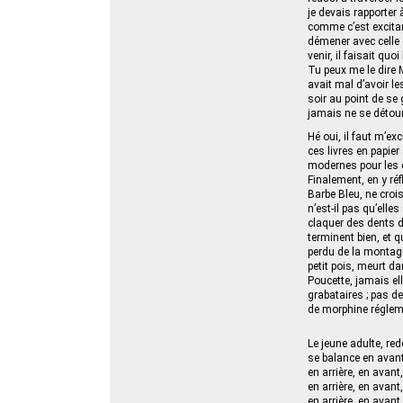
je devais rapporter 
comme c’est excitant
démener avec celle q
venir, il faisait quo
Tu peux me le dire Mo
avait mal d’avoir l
soir au point de se 
jamais ne se détourna
Hé oui, il faut m’ex
ces livres en papier
modernes pour les e
Finalement, en y réf
Barbe Bleu, ne crois
n’est-il pas qu’ell
claquer des dents dè
terminent bien, et 
perdu de la montagn
petit pois, meurt d
Poucette, jamais ell
grabataires ; pas de
de morphine réglem
Le jeune adulte, red
se balance en avant, 
en arrière, en avant,
en arrière, en avant,
en arrière, en avant,