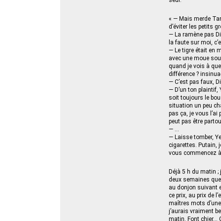
seul.
« — Mais merde Tan
d’éviter les petits 
— La ramène pas Dian
la faute sur moi, c’e
— Le tigre était en
avec une moue souda
quand je vois à quel
différence ? insinua-
— C’est pas faux, Di
— D’un ton plaintif,
soit toujours le bou
situation un peu cha
pas ça, je vous l’ai
peut pas être parto
— …
— Laisse tomber, Ye
cigarettes. Putain, 
vous commencez à m
Déjà 5 h du matin ; 
deux semaines que l
au donjon suivant e
ce prix, au prix de 
maîtres mots d’une v
j’aurais vraiment b
matin. Font chier… 