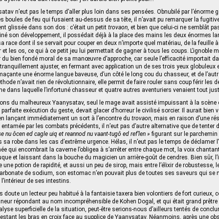
tav n’eut pas le temps d’aller plus loin dans ses pensées. Obnubilé par l’énorme g
les boules de feu qui fusaient au-dessus de sa tête, il n’avait pu remarquer la fugitiv
nt glissée dans son dos : c’était un petit
trovaon
, et bien que celui-ci ne semblât pa
né son développement, il possédait déjà à la place des mains les deux énormes l
a race dont il se servait pour couper en deux n’importe quel matériau, de la feuille à 
 et les os, ce qui à ce petit jeu lui permettait de gagner à tous les coups. L’ignoble
 du bien fondé moral de sa manœuvre d’approche, car seule l’efficacité importait d
 tranquillement ajuster, en fermant avec application un de ses trois yeux globuleux e
maçante une énorme langue baveuse, d’un côté le long cou du chasseur, et de l’autre
méthode n’avait rien de révolutionnaire, elle permit de faire rouler sans coup férir les d
ne dans laquelle l’infortuné chasseur et quatre autres aventuriers venaient tout just
ns du malheureux Yaanysatav, seul le mage avait assisté impuissant à la scène d
parfaite exécution du geste, devait glacer d’horreur le civilisé sorcier. Il aurait bien
 lançant immédiatement un sort à l’encontre du
trovaon
, mais en raison d’une ré
ntamée par les combats précédents, il n’eut pas d’autre alternative que de tenter de
se nu ôcen ed cagle uiq et reannod nu vaant-tugô ed ref’len »
figurant sur le parchemin 
sa robe dans les cas d’extrême urgence. Hélas, il n’eut pas le temps de déclamer l’i
ée qui encombrait la caverne l’obligea à s’arrêter entre chaque mot, la voix chantan
que et laissant dans la bouche du magicien un arrière-goût de cendres. Bien sûr, l’id
e une potion de rapidité, et aussi un peu de sirop, mais entre l’élixir de robustesse,
icarbonate de sodium, son estomac n’en pouvait plus de toutes ses saveurs qui se
’intérieur de ses intestins.
s doute un lecteur peu habitué à la fantaisie taxera bien volontiers de fort curieux,
neur répondant au nom incompréhensible de Kohen Dogal, et qui était grand prêtre 
yse superficielle de la situation, peut-être serions-nous d’ailleurs tentés de conclur
n restant les bras en croix face au supplice de Yaanysatav. Néanmoins, après une ob