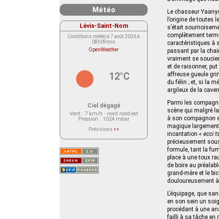
Météo
Le chasseur Yaanysa
l’origine de toutes 
Lévis-Saint-Nom
s’était sournoiseme
complètement termi
Conditions météo à 7 août 2026 à
08h09min
caractéristiques à s
OpenWeather
passant par la chair
vraiment se soucier
et de raisonner, put
12°C
affreuse gueule gri
du félin ; et, si la 
argileux de la caver
Parmi les compagno
Ciel dégagé
scène qui malgré la 
Vent
: 7 km/h - nord nord-est
à son compagnon en
Pression
: 1024 mbar
magique largement e
Prévisions
>>
incantation
« ecci t
Le service OpenWeather ne fournit
actuellement aucune prévision
précieusement sous 
météorologique sur le lieu Lévis-
formule, tant la fum
Saint-Nom.
Veuillez consulter le message du
place à une toux rau
service ci-dessous.
de boire au préalabl
(401 - Invalid API key. Please see
https://openweathermap.org/faq#error401
grand-mère et le b
for more info.)
douloureusement à l
L’équipage, que san
en son sein un soig
procédant à une anal
failli à sa tâche e