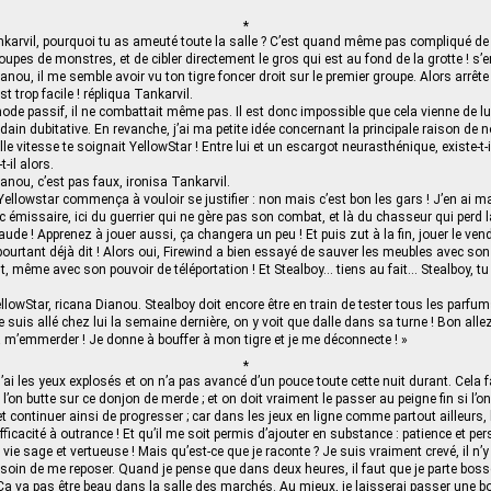
*
karvil, pourquoi tu as ameuté toute la salle ? C’est quand même pas compliqué de 
groupes de monstres, et de cibler directement le gros qui est au fond de la grotte ! s
ou, il me semble avoir vu ton tigre foncer droit sur le premier groupe. Alors arrête 
st trop facile ! répliqua Tankarvil.
 mode passif, il ne combattait même pas. Il est donc impossible que cela vienne de lu
in dubitative. En revanche, j’ai ma petite idée concernant la principale raison de 
le vitesse te soignait YellowStar ! Entre lui et un escargot neurasthénique, existe-t-
t-il alors.
anou, c’est pas faux, ironisa Tankarvil.
 Yellowstar commença à vouloir se justifier : non mais c’est bon les gars ! J’en ai m
c émissaire, ici du guerrier qui ne gère pas son combat, et là du chasseur qui perd l
ude ! Apprenez à jouer aussi, ça changera un peu ! Et puis zut à la fin, jouer le vend
 pourtant déjà dit ! Alors oui, Firewind a bien essayé de sauver les meubles avec so
ut, même avec son pouvoir de téléportation ! Et Stealboy… tiens au fait… Stealboy, t
llowStar, ricana Dianou. Stealboy doit encore être en train de tester tous les parfu
je suis allé chez lui la semaine dernière, on y voit que dalle dans sa turne ! Bon alle
’emmerder ! Je donne à bouffer à mon tigre et je me déconnecte ! »
*
j’ai les yeux explosés et on n’a pas avancé d’un pouce toute cette nuit durant. Cela 
’on butte sur ce donjon de merde ; et on doit vraiment le passer au peigne fin si l’
t continuer ainsi de progresser ; car dans les jeux en ligne comme partout ailleurs
l’efficacité à outrance ! Et qu’il me soit permis d’ajouter en substance : patience et p
ie sage et vertueuse ! Mais qu’est-ce que je raconte ? Je suis vraiment crevé, il n’y
esoin de me reposer. Quand je pense que dans deux heures, il faut que je parte bos
Ça va pas être beau dans la salle des marchés. Au mieux, je laisserai passer une bo