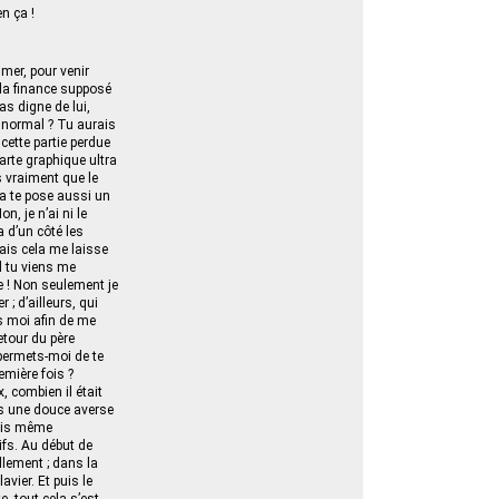
n ça !
mer, pour venir
 la finance supposé
s digne de lui,
s normal ? Tu aurais
cette partie perdue
carte graphique ultra
s vraiment que le
ça te pose aussi un
, je n’ai ni le
a d’un côté les
ais cela me laisse
d tu viens me
e ! Non seulement je
; d’ailleurs, qui
rs moi afin de me
etour du père
 permets-moi de te
emière fois ?
, combien il était
ous une douce averse
vais même
ifs. Au début de
illement ; dans la
avier. Et puis le