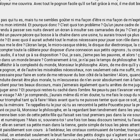
yeur me couvrira. Avec tout le pognon facile qu’il se fait grâce à moi, il me doit bie
 pas qui tu es, mais tu ne sembles goûter ni ma façon d’être ni ma façon de m’expri
ns mon intimité. Et pourquoi donc ? C’est quoi ton problème ? Qu’un jeune cadre de
endu à passer ses nuits devant un écran à insulter ses camarades de jeu ? C’est pa
is été un pauvre pécore qui bosse à la chaîne dans une usine, tu aurais trouvé ça plu
ste ? Et avec quoi il aurait acheté tout le matos nécessaire pour jouer son rôle dans 
eux me le dire ? L’écran large, le micro-casque stéréo, le disque dur électronique, la 
ompter toute la câblerie pour disposer d’une connexion aux petits oignons ; tu croi
dis, il a tout ça à sa disposition ? Oui, je sais, j’aime pas les pauvres, et alors ! 
 dans un monde binaire ? Contrairement à toi, je n’ai pas le temps de philosopher. Non
réfléchir à la complexité du monde, Monsieur le philosophe. Alors, de me dire qu’il y 
 pognon, et de l’autre les misérables nécessiteux, non seulement cela me suffit, m
cessaire pour faire en sorte de me retrouver du bon côté de la barrière ! Alors, quan
duite devrait être plus morale, tu m’excuseras de n’en avoir absolument rien à fair
client pour tes beaux discours, mais j’aimerais également que tu arrêtes de me juger 
 juger ainsi ? Et pourquoi restes-tu caché dans l’ombre. Ne peux-tu pas t’avancer ve
le visage ? Ah ! je comprends, j’aurais même dû m’en douter, tu me fais le coup du r
our triomphal tant qu’à faire ! Mais avant que tu ne puisses tenter quoi que ce soit,
eu la mémoire. Te rappelles-tu le jour où tu as rencontré la petite Poucette pour la pr
ré ce jour‑là, Monsieur le philosophe, en la regardant bien tendrement dans les yeux
renne bien soin de cette petite fille qui faisait ses tout premiers pas dans la vie s
s et numériques ? Mais si, souviens-toi ! une fois ton beau discours terminé, tu l’a
lle en serrant sa petite main dans la tienne, geste simple de tous les pères attent
uivit paisiblement son cours : à l’extérieur, les cristaux continuaient de tomber, tranqu
ilial, on entendait seulement le bruit familier des petits doigts qui s’agitent sur le cl