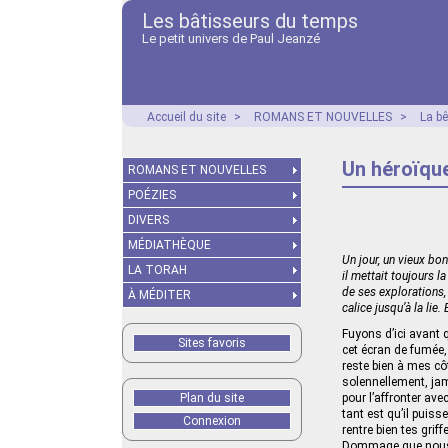
Les bâtisseurs du temps
Le petit univers de Paul Jeanzé
Accueil du site
>
ROMANS ET NOUVELLES
>
La b
Un héroïque
ROMANS ET NOUVELLES
POÉZIES
DIVERS
MÉDIATHÈQUE
Un jour, un vieux bo
LA TORAH
il mettait toujours 
de ses explorations,
À MÉDITER
calice jusqu’à la lie
Fuyons d’ici avant q
Sites favoris
cet écran de fumée,
reste bien à mes cô
solennellement, jama
Plan du site
pour l’affronter av
tant est qu’il puiss
Connexion
rentre bien tes gri
Dommage que nous ay