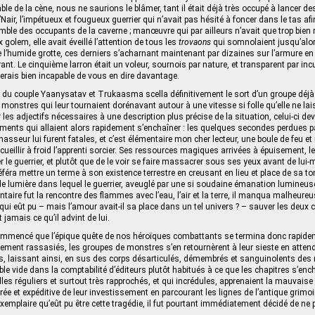
ble de la cène, nous ne saurions le blâmer, tant il était déjà très occupé à lancer 
Nair, l’impétueux et fougueux guerrier qui n’avait pas hésité à foncer dans le tas af
emble des occupants de la caverne ; manœuvre qui par ailleurs n’avait que trop bien 
golem, elle avait éveillé l’attention de tous les
trovaons
qui somnolaient jusqu’alor
 l’humide grotte, ces derniers s’acharnant maintenant par dizaines sur l’armure en
nt. Le cinquième larron était un voleur, sournois par nature, et transparent par incul
 serais bien incapable de vous en dire davantage.
du couple Yaanysatav et Trukaasma scella définitivement le sort d’un groupe déjà bi
 monstres qui leur tournaient dorénavant autour à une vitesse si folle qu’elle ne la
 les adjectifs nécessaires à une description plus précise de la situation, celui-ci d
ments qui allaient alors rapidement s’enchaîner : les quelques secondes perdues p
asseur lui furent fatales, et c’est élémentaire mon cher lecteur, une boule de feu e
s cueillir à froid l’apprenti sorcier. Ses ressources magiques arrivées à épuisement, le
r le guerrier, et plutôt que de le voir se faire massacrer sous ses yeux avant de lui
référa mettre un terme à son existence terrestre en creusant en lieu et place de sa 
e lumière dans lequel le guerrier, aveuglé par une si soudaine émanation lumineus
entaire fut la rencontre des flammes avec l’eau, l’air et la terre, il manqua malheure
ui eût pu – mais l’amour avait-il sa place dans un tel univers ? – sauver les deux
 jamais ce qu’il advint de lui.
commencé que l’épique quête de nos héroïques combattants se termina donc rapidem
nement rassasiés, les groupes de monstres s’en retournèrent à leur sieste en atten
s, laissant ainsi, en sus des corps désarticulés, démembrés et sanguinolents des
ible vide dans la comptabilité d’éditeurs plutôt habitués à ce que les chapitres s’enc
alles réguliers et surtout très rapprochés, et qui incrédules, apprenaient la mauvaise
ée et expéditive de leur investissement en parcourant les lignes de l’antique grimoi
 exemplaire qu’eût pu être cette tragédie, il fut pourtant immédiatement décidé de ne