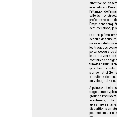
attentive de l’ensem
intensifs sur Paked’
l’attention de l’ens
celle du monstrueux 
profonds recoins de
l’imprudent conquéra
dernière raison, je
La mort prématurée 
déboulé de tous les
narrateur de trouver
les tragiques événe
porter secours au ch
balai, qui vint alor
continuer de soigne
funeste destin, il p
gigantesque puits d
plonger ; et si élém
cinquième élément q
au voleur, nul ne sut
À peine avait-elle 
tragiquement ; plei
groupe d’imprudent
aventuriers, un terr
après livre à interv
disparition prématur
poussiéreux ; et si