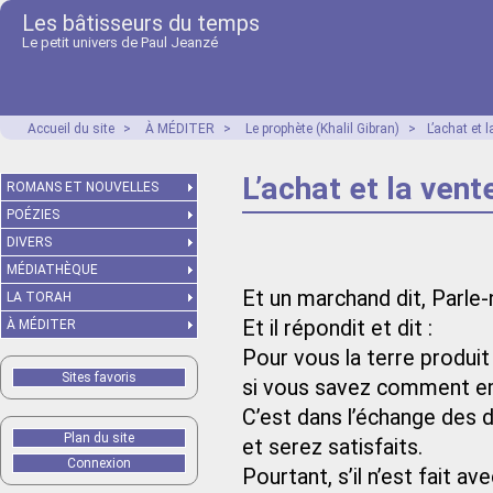
Les bâtisseurs du temps
Le petit univers de Paul Jeanzé
Accueil du site
>
À MÉDITER
>
Le prophète (Khalil Gibran)
>
L’achat et l
L’achat et la vent
ROMANS ET NOUVELLES
POÉZIES
DIVERS
MÉDIATHÈQUE
Et un marchand dit, Parle
LA TORAH
Et il répondit et dit :
À MÉDITER
Pour vous la terre produit
Sites favoris
si vous savez comment em
C’est dans l’échange des 
Plan du site
et serez satisfaits.
Connexion
Pourtant, s’il n’est fait a