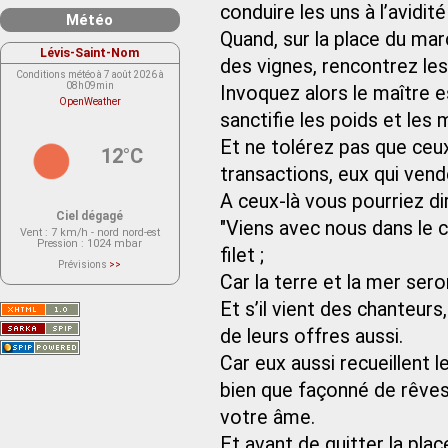
conduire les uns à l’avidité
Météo
Quand, sur la place du mar
Lévis-Saint-Nom
des vignes, rencontrez les 
Conditions météo à 7 août 2026 à
08h09min
Invoquez alors le maître es
OpenWeather
sanctifie les poids et les
Et ne tolérez pas que ceux
12°C
transactions, eux qui vend
A ceux-là vous pourriez dir
Ciel dégagé
"Viens avec nous dans le c
Vent
: 7 km/h - nord nord-est
Pression
: 1024 mbar
filet ;
Prévisions
>>
Le service OpenWeather ne fournit
Car la terre et la mer se
actuellement aucune prévision
météorologique sur le lieu Lévis-
Et s’il vient des chanteur
Saint-Nom.
Veuillez consulter le message du
service ci-dessous.
de leurs offres aussi.
(401 - Invalid API key. Please see
https://openweathermap.org/faq#error401
Car eux aussi recueillent l
for more info.)
bien que façonné de rêves
votre âme.
Et avant de quitter la pla