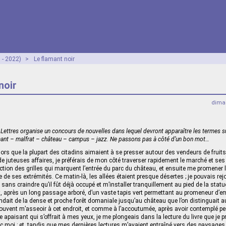
 - 2022)
>
Le flamant noir
noir
diman
t Lettres organise un concours de nouvelles dans lequel devront apparaître les termes sui
ant – malfrat – château – campus – jazz. Ne passons pas à côté d’un bon mot…
ors que la plupart des citadins aimaient à se presser autour des vendeurs de fruit
 de juteuses affaires, je préférais de mon côté traverser rapidement le marché et ses
tion des grilles qui marquent l’entrée du parc du château, et ensuite me promener
 de ses extrémités. Ce matin-là, les allées étaient presque désertes ; je pouvais re
 sans craindre qu’il fût déjà occupé et m’installer tranquillement au pied de la stat
, après un long passage arboré, d’un vaste tapis vert permettant au promeneur d’e
dait de la dense et proche forêt domaniale jusqu’au château que l’on distinguait a
souvent m’asseoir à cet endroit, et comme à l’accoutumée, après avoir contemplé 
 apaisant qui s’offrait à mes yeux, je me plongeais dans la lecture du livre que je 
c moi ; et, tandis que mes dernières lectures m’avaient entraîné vers des paysages 