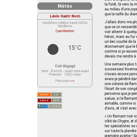
la forêt, là vers l
Météo
au milieu d’une joy
que la taille du dia
Lévis-Saint-Nom
J’allais donc me pl
Conditions météo à 6 août 2026 à
06h08min
que ce cri ressembl
OpenWeather
voir atterrir à quel
héron, mais au fur 
un bec courbé de la 
15°C
étonnement que le b
comme si je ressent
devais me rendre à l
Une semaine plus ta
Ciel dégagé
successeur hivernal
Vent
: 8 km/h - ouest nord-ouest
n’avais encore jama
Pression
: 1022 mbar
avais-je pénétré da
Prévisions
>>
une colonie de flam
Le service OpenWeather ne fournit
actuellement aucune prévision
l’écart de ses cong
météorologique sur le lieu Lévis-
personne que je pen
Saint-Nom.
Veuillez consulter le message du
saluer, si le flaman
service ci-dessous.
aimable, comme si p
(401 - Invalid API key. Please see
https://openweathermap.org/faq#error401
d’avis, et c’est ave
for more info.)
« Un flamant noir i
côté de Chypre, et 
les spécialistes se
sur toute la planète
première avertie ! S