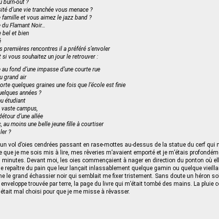
u burn-out ?
sité d’une vie tranchée vous menace ?
e famille et vous aimez le jazz band ?
e du Flamant Noir…
 bel et bien
é
is premières rencontres il a préféré s’envoler
t si vous souhaitez un jour le retrouver :
e au fond d’une impasse d’une courte rue
u grand air
orte quelques graines une fois que l’école est finie
 quelques années ?
u étudiant
 vaste campus,
détour d’une allée
 au moins une belle jeune fille à courtiser
ler ?
’un vol d’oies cendrées passant en rase-mottes au-dessus de la statue du cerf qui m
que je me sois mis à lire, mes rêveries m’avaient emporté et je m’étais profondé
 minutes. Devant moi, les oies commençaient à nager en direction du ponton où el
se repaître du pain que leur lançait inlassablement quelque gamin ou quelque vieillar
ne le grand échassier noir qui semblait me fixer tristement. Sans doute un héron soli
nveloppe trouvée par terre, la page du livre qui m’était tombé des mains. La pluie
était mal choisi pour que je me misse à rêvasser.