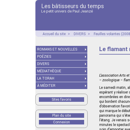
Les bâtisseurs du temps
Le petit univers de Paul Jeanzé
Accueil du site
>
DIVERS
>
Feuilles volantes (2008
Le flamant 
ROMANS ET NOUVELLES
POÉZIES
DIVERS
MÉDIATHÈQUE
L’association Arts e
LA TORAH
– zoologique – flam
À MÉDITER
Le samedi matin, al
espérant y réaliser
encombrées en direc
Sites favoris
qui bordent chacune
d’observation favori
qui marque le début
Plan du site
panorama qui s’éten
l’étang. Je venais 
Connexion
minutes le spectacle
soin d’emporter ave