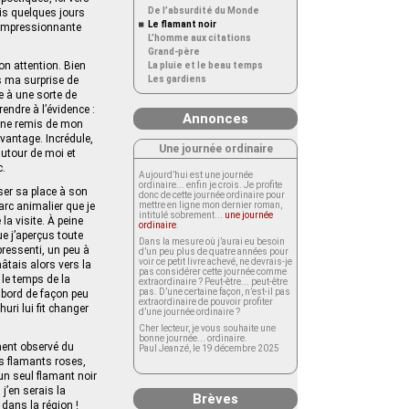
De l’absurdité du Monde
uis quelques jours
Le flamant noir
i impressionnante
L’homme aux citations
Grand-père
on attention. Bien
La pluie et le beau temps
as ma surprise de
Les gardiens
e à une sorte de
endre à l’évidence :
Annonces
peine remis de mon
vantage. Incrédule,
Une journée ordinaire
autour de moi et
c.
Aujourd’hui est une journée
ordinaire... enfin je crois. Je profite
ser sa place à son
donc de cette journée ordinaire pour
arc animalier que je
mettre en ligne mon dernier roman,
intitulé sobrement...
une journée
a visite. À peine
ordinaire
.
e j’aperçus toute
Dans la mesure où j’aurai eu besoin
pressenti, un peu à
d’un peu plus de quatre années pour
voir ce petit livre achevé, ne devrais-je
âtais alors vers la
pas considérer cette journée comme
 le temps de la
extraordinaire ? Peut-être... peut-être
pas. D’une certaine façon, n’est-il pas
’abord de façon peu
extraordinaire de pouvoir profiter
ri lui fit changer
d’une journée ordinaire ?
Cher lecteur, je vous souhaite une
bonne journée... ordinaire.
ment observé du
Paul Jeanzé, le 19 décembre 2025
es flamants roses,
un seul flamant noir
 j’en serais la
Brèves
 dans la région !