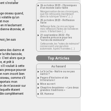
ent s’installer
26 octobre 2023 - Chroniques
d’un monde sans faille
Réorganisation de ces chroniques,
ange oiseau quand,
que l’on retrouvera maintenant
dans la rubrique "divers", (…)
 volatile qu’un
25 octobre 2023 - Réflexion
 et mon
faite
s en m’exclamant :
Réflexion faite, j’ai mis en ligne
rdienne étonnée, et
mes réflexions faites de l’année en
cours. Il fallait bien (…)
21 septembre 2022 - Fin
d’année précoce pour les
oir, j’en suis
"notes de mémoire"
Cette année, les "notes de mémoire"
connaissent une parution
automnale. Après 9 années (…)
peine des daims et
 la tête baissée,
Top Articles
. C’est alors que je
e, et prêt à
’il voulait à cette
Au hasard
lais presque pouvoir
Le’h Le’ha - Naître ou ne pas
on nom inscrit bien
naître ?
e oiseau, comme s’il
Pages d’histoire et de
littérature I
 reportais mon
Mise au vert
oin de m’asseoir sur
Chapitre deuxième - « Les deux
 laquelle étaient
grandes traditions »
emble complètement
XX. Humeur