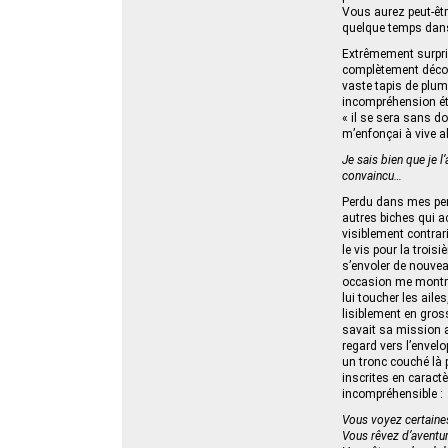
Vous aurez peut-être
quelque temps dans 
Extrêmement surpris
complètement décont
vaste tapis de plum
incompréhension étai
« il se sera sans d
m’enfonçai à vive al
Je sais bien que je l
convaincu…
Perdu dans mes pens
autres biches qui a
visiblement contrari
le vis pour la troisi
s’envoler de nouvea
occasion me montrer
lui toucher les ail
lisiblement en gross
savait sa mission ac
regard vers l’envel
un tronc couché là pa
inscrites en caract
incompréhensible :
Vous voyez certaine
Vous rêvez d’aventur