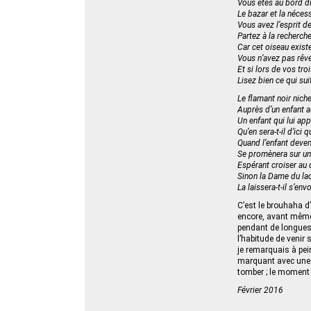
Vous êtes au bord d
Le bazar et la néces
Vous avez l’esprit d
Partez à la recherch
Car cet oiseau existe
Vous n’avez pas rêv
Et si lors de vos tro
Lisez bien ce qui sui
Le flamant noir nich
Auprès d’un enfant a
Un enfant qui lui app
Qu’en sera-t-il d’ici
Quand l’enfant deven
Se promènera sur un
Espérant croiser au 
Sinon la Dame du lac,
La laissera-t-il s’envo
C’est le brouhaha d
encore, avant même 
pendant de longues
l’habitude de venir 
je remarquais à pei
marquant avec une e
tomber ; le moment 
Février 2016