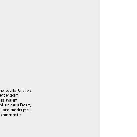
e réveilla. Une fois
ment endormi
les avaient
d. Un peu à l’écart,
taire, me dis-je en
 commençait à