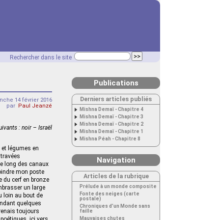
Rechercher dans le site
Publications
Derniers articles publiés
che 14 février 2016
par
Paul Jeanzé
Mishna Demaï - Chapitre 4
Mishna Demaï - Chapitre 3
Mishna Demaï - Chapitre 2
vants : noir – Israël
Mishna Demaï - Chapitre 1
Mishna Péah - Chapitre 8
s et légumes en
 travées
Navigation
 le long des canaux
joindre mon poste
Articles de la rubrique
ue du cerf en bronze
Prélude à un monde composite
mbrasser un large
Fonte des neiges (carte
u loin au bout de
postale)
pendant quelques
Chroniques d’un Monde sans
prenais toujours
faille
poétiques, ici vers
Mauvaises chutes