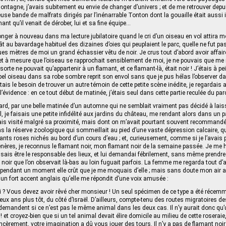
a montagne, j’avais subitement eu envie de changer d’univers ; et de me retrouver dep
euse bande de malfrats dirigés par l’inénarrable Tonton dont la gouaille était auss
mant qu’il venait de dérober, lui et sa fine équipe…
onger à nouveau dans ma lecture jubilatoire quand le cri d’un oiseau en vol attira m
ât au bavardage habituel des dizaines d’oies qui peuplaient le parc, quelle ne fut p
ques mètres de moi un grand échassier vêtu de noir. Je crus tout d’abord avoir affair
et à mesure que l’oiseau se rapprochait sensiblement de moi, je ne pouvais que me r
sorte ne pouvait qu’appartenir à un flamant, et ce flamant-là, était noir ! J’étais à 
el oiseau dans sa robe sombre reprit son envol sans que je pus hélas l’observer da
ais le besoin de trouver un autre témoin de cette petite scène inédite, je regardais 
’évidence : en ce tout début de matinée, j’étais seul dans cette partie reculée du par
rd, par une belle matinée d’un automne qui ne semblait vraiment pas décidé à lais
, je faisais une petite infidélité aux jardins du château, me rendant alors dans un p
is visité malgré sa proximité, mais dont on m’avait pourtant souvent recommandé l
ns la réserve zoologique qui sommeillait au pied d’une vaste dépression calcaire, qu
ants roses nichés au bord d’un cours d’eau ; et, curieusement, comme si je l’avais 
énères, je reconnus le flamant noir, mon flamant noir de la semaine passée. Je me h
sais être le responsable des lieux, et lui demandai fébrilement, sans même prendre
t noir que l’on observait là-bas au loin fuguait parfois. La femme me regarda tout d
endant un moment elle crût que je me moquais d’elle ; mais sans doute mon air ahu
c un fort accent anglais qu’elle me répondit d’une voix amusée :
ci ? Vous devez avoir rêvé cher monsieur ! Un seul spécimen de ce type a été récem
deux ans plus tôt, du côté d’Israël. D’ailleurs, compte‑tenu des routes migratoires d
 demandent si ce n’est pas le même animal dans les deux cas. Il n’y aurait donc qu’
 ! et croyez-bien que si un tel animal devait élire domicile au milieu de cette roseraie,
incèrement, votre imagination a dû vous jouer des tours. Il n’y a pas de flamant noir