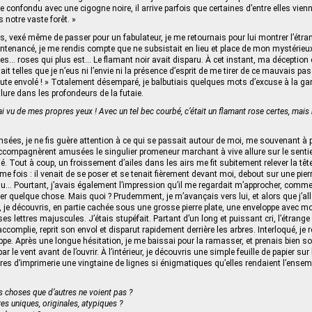
 confondu avec une cigogne noire, il arrive parfois que certaines d’entre elles vienn
notre vaste forêt. »
, vexé même de passer pour un fabulateur, je me retournais pour lui montrer l’étr
enancé, je me rendis compte que ne subsistait en lieu et place de mon mystérieux
es… roses qui plus est… Le flamant noir avait disparu. À cet instant, ma déception
t telles que je n’eus ni l’envie ni la présence d’esprit de me tirer de ce mauvais pa
oute envolé ! » Totalement désemparé, je balbutiais quelques mots d’excuse à la ga
lure dans les profondeurs de la futaie.
’ai vu de mes propres yeux ! Avec un tel bec courbé, c’était un flamant rose certes, mais n
ées, je ne fis guère attention à ce qui se passait autour de moi, me souvenant à 
ccompagnèrent amusées le singulier promeneur marchant à vive allure sur le sentier
é. Tout à coup, un froissement d’ailes dans les airs me fit subitement relever la tête
ème fois : il venait de se poser et se tenait fièrement devant moi, debout sur une pierr
u… Pourtant, j’avais également l’impression qu’il me regardait m’approcher, comme s
 quelque chose. Mais quoi ? Prudemment, je m’avançais vers lui, et alors que j’al
es, je découvris, en partie cachée sous une grosse pierre plate, une enveloppe avec m
es lettres majuscules. J’étais stupéfait. Partant d’un long et puissant cri, l’étrang
complie, reprit son envol et disparut rapidement derrière les arbres. Interloqué, je
oppe. Après une longue hésitation, je me baissai pour la ramasser, et prenais bien s
r le vent avant de l’ouvrir. À l’intérieur, je découvris une simple feuille de papier sur
ères d’imprimerie une vingtaine de lignes si énigmatiques qu’elles rendaient l’ens
s choses que d’autres ne voient pas ?
es uniques, originales, atypiques ?