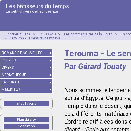
Les bâtisseurs du temps
Le petit univers de Paul Jeanzé
Accueil du site
>
LA TORAH
>
Les commentaires de la Torah
>
En co
>
Terouma - Le sens d’une mitzva
Terouma - Le sen
ROMANS ET NOUVELLES
POÉZIES
Par Gérard Touaty
DIVERS
MÉDIATHÈQUE
LA TORAH
Nous sommes le lendemain
À MÉDITER
sortie d’Égypte. Ce jour-là,
Sites favoris
Temple dans le désert, qu
cela différents matériaux q
Plan du site
L’ordre relatif à ces dons 
Connexion
disant : "Parle aux enfants