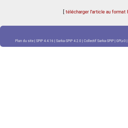
[
télécharger l'article au format
Plan du site
|
SPIP 4.4.16
|
Sarka-SPIP 4.2.0
|
Collectif Sarka-SPIP
|
GPLv3