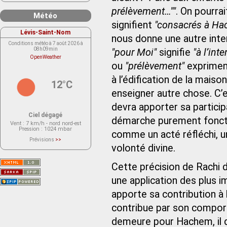
prélèvement…""
. On pourrai
Météo
signifient
"consacrés à Ha
Lévis-Saint-Nom
nous donne une autre inte
Conditions météo à 7 août 2026 à
08h09min
"pour Moi"
signifie
"à l’in
OpenWeather
ou
"prélèvement"
expriment
à l’édification de la mai
12°C
enseigner autre chose. C’e
devra apporter sa partici
Ciel dégagé
démarche purement fonctio
Vent
: 7 km/h - nord nord-est
Pression
: 1024 mbar
comme un acté réfléchi, un
Prévisions
>>
Le service OpenWeather ne fournit
volonté divine.
actuellement aucune prévision
météorologique sur le lieu Lévis-
Saint-Nom.
Cette précision de Rachi 
Veuillez consulter le message du
service ci-dessous.
une application des plus 
(401 - Invalid API key. Please see
https://openweathermap.org/faq#error401
for more info.)
apporte sa contribution à l
contribue par son compor
demeure pour Hachem, il do