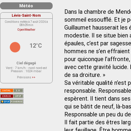
Météo
Dans la chambre de Mendoza
Lévis-Saint-Nom
sommeil essoufflé. Et je pe
Conditions météo à 7 août 2026 à
08h09min
Guillaumet hausserait les é
OpenWeather
modestie. Il se situe bien 
épaules, c’est par sagesse.
12°C
hommes ne s’en effraient 
pour quiconque l’affronte, i
Ciel dégagé
avec cette gravité lucide.
Vent
: 7 km/h - nord nord-est
Pression
: 1024 mbar
de sa droiture. »
Prévisions
>>
Le service OpenWeather ne fournit
Sa véritable qualité n’est p
actuellement aucune prévision
météorologique sur le lieu Lévis-
responsable. Responsable 
Saint-Nom.
Veuillez consulter le message du
service ci-dessous.
espèrent. Il tient dans se
(401 - Invalid API key. Please see
https://openweathermap.org/faq#error401
qui se bâtit de neuf, là-bas 
for more info.)
Responsable un peu du des
Il fait partie des êtres la
leur feuillage. Être homme