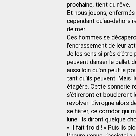
prochaine, tient du rêve.
Et nous jouons, enfermés b
cependant qu’au-dehors r
de mer.
Ces hommes se décaperont t
l’encrassement de leur att
Je les sens si près d’être p
peuvent danser le ballet de
aussi loin qu’on peut la pou
tant qu’ils peuvent. Mais i
étagère. Cette sonnerie r
s’étireront et boucleront 
revolver. L’ivrogne alors 
se hâter, ce corridor qui 
lune. Ils diront quelque c
« Il fait froid ! » Puis ils p
L’heure venue, j’assistai au