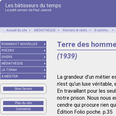
Les bâtisseurs du temps
Le petit univers de Paul Jeanzé
Accueil du site
>
MÉDIATHÈQUE
>
Romans et récits
>
S comme...
>
Terre des homm
ROMANS ET NOUVELLES
POÉZIES
(1939)
DIVERS
MÉDIATHÈQUE
LA TORAH
La grandeur d’un métier es
À MÉDITER
n’est qu’un luxe véritable,
Sites favoris
En travaillant pour les s
notre prison. Nous nous e
Plan du site
cendre qui procure rien qui 
Connexion
Édition Folio poche. p.35