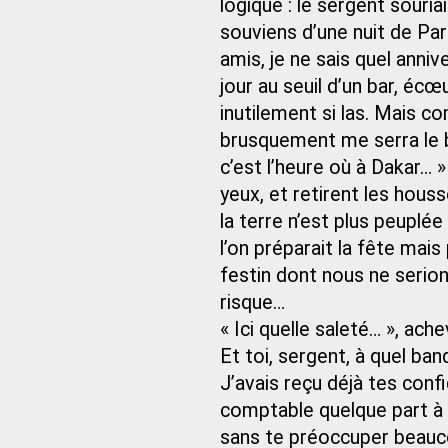
logique : le sergent souria
souviens d’une nuit de Pa
amis, je ne sais quel ann
jour au seuil d’un bar, écœu
inutilement si las. Mais c
brusquement me serra le br
c’est l’heure où à Dakar… 
yeux, et retirent les houss
la terre n’est plus peuplée
l’on préparait la fête mais
festin dont nous ne serion
risque…
« Ici quelle saleté… », ac
Et toi, sergent, à quel ban
J’avais reçu déjà tes confi
comptable quelque part à B
sans te préoccuper beauc