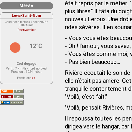
était repris par le métier. 
Météo
plus libres." Il tâta du do
Lévis-Saint-Nom
nouveau Leroux. Une drôle 
Conditions météo à 7 août 2026 à
08h09min
rides sévères. Il en souriait
OpenWeather
- Vous vous êtes beaucoup
12°C
- Oh ! l’amour, vous savez,
- Vous êtes comme moi, v
- Pas bien beaucoup...
Ciel dégagé
Vent
: 7 km/h - nord nord-est
Rivière écoutait le son de 
Pression
: 1024 mbar
Prévisions
>>
elle n’était pas amère. Ce
Le service OpenWeather ne fournit
actuellement aucune prévision
tranquille contentement du
météorologique sur le lieu Lévis-
Saint-Nom.
Veuillez consulter le message du
"Voilà, c’est fait."
service ci-dessous.
(401 - Invalid API key. Please see
https://openweathermap.org/faq#error401
"Voilà, pensait Rivières, ma
for more info.)
Il repoussa toutes les pens
dirigea vers le hangar, car 