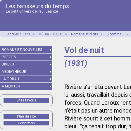
Les bâtisseurs du temps
Le petit univers de Paul Jeanzé
Accueil du site
>
MÉDIATHÈQUE
>
Romans et récits
>
S comme...
>
Vol de nuit
ROMANS ET NOUVELLES
POÉZIES
(1931)
DIVERS
MÉDIATHÈQUE
LA TORAH
Rivière s’arrêta devant Ler
À MÉDITER
lui aussi, travaillait depui
Sites favoris
forces. Quand Leroux rentra
n’était pas un autre monde q
Plan du site
Rivière sourit à cet homme
Connexion
bleui : "ça tenait trop dur, 