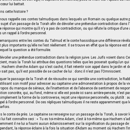
 cœur lui battait.
ns cette histoire ?
 nous rappelle ces contes talmudiques dans lesquels un Romain ou quelque autre p
sujet d’un passage de la Torah afin de dévoiler une prétendue contradiction dans 
une réponse qui montre qu’il n’y a pas de contradiction, ou qui réfute la critique d’une
s un rappel à l’ordre personnel.
emarquons entre les contes du Talmud et le conte hassidique une différence révélat
aît plus importante qu’elle ne l’est réellement. Il se trouve en effet que la réponse est
lequel la question a été formulée.
dévoiler une prétendue contradiction dans la religion juive. Les Juifs voient dans Ce
cient, mais la Torah lui attribue des questions telles que les poserait quelqu’un qu
. Hachem cherche Adam qui s’est caché, il fait retentir son appel dans le jardin et d
e sait pas, qu’il est possible de se cacher de lui : donc il n’est pas l’Omniscient.
liquer le passage de la Torah et de résoudre ce qui semble une contradiction, le Rabb
 utilisant son motif pour adresser au capitaine une admonestation à propos de la vie
ropos du manque de sérieux, de l’inattention et de l’absence de sentiment de respon
tion concrète, qui, au fond, même si elle est posée ici sans arrière-pensée, n’est p
implement la forme de la controverse, reçoit une réponse personnelle, ou plutôt : a
el à l’ordre personnel. De ces répliques talmudiques il ne reste apparemment que le 
arfois.
 le conte de près. Le capitaine se renseigne sur un passage de la Torah, à savoir 
i lui fait connaître ceci : « Tu es toi-même Adam, c’est à toi-même que Hachem s’ad
remment il ne lui a fourni aucun éclaircissement sur la signification du passage de 
cependant, la réponse éclaire à la fois la situation d’Adam au moment où Hachem l’in