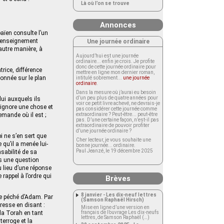
Là où l’on se trouve
Annonces
aïen consulte l’un
l’enseignement
Une journée ordinaire
 autre manière, à
Aujourd’hui est une journée
ordinaire... enfin je crois. Je profite
donc de cette journée ordinaire pour
rice, différence
mettre en ligne mon dernier roman,
 donnée sur le plan
intitulé sobrement...
une journée
ordinaire
.
Dans la mesure où j’aurai eu besoin
d’un peu plus de quatre années pour
lui auxquels ils
voir ce petit livre achevé, ne devrais-je
i ignore une chose et
pas considérer cette journée comme
emande où il est ;
extraordinaire ? Peut-être... peut-être
pas. D’une certaine façon, n’est-il pas
extraordinaire de pouvoir profiter
d’une journée ordinaire ?
i ne s’en sert que
Cher lecteur, je vous souhaite une
 qu’il a menée lui-
bonne journée... ordinaire.
Paul Jeanzé, le 19 décembre 2025
sabilité de sa
as une question
u lieu d’une réponse
rappel à l’ordre qui
Brèves
8 janvier - Les dix-neuf lettres
le péché d’Adam. Par
(Samson Raphaël Hirsch)
resse en disant :
Mise en ligne d’une version en
la Torah en tant
français de l’ouvrage Les dix-neufs
lettres, de Samson Raphaël (…)
terroge et la