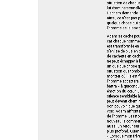
situation de chaqu
lui étant personnel
Hachem demande : «
ainsi, ce n’est pas
quelque chose qui p
l’homme se laisse t
Adam se cache pour 
car chaque homme es
est transformée en 
s’enlise de plus en
de cachette en cach
ne peut échapper à l
un quelque chose qu
situation que tombe
montrer où il s’est 
l’homme acceptera d
battra » à quiconqu
émotion du cœur. La 
silence semblable à 
peut devenir chemin
son pouvoir, quelqu
voix. Adam affronte 
de l’homme. Le ret
nouveau le commence
aussi un retour sur
plus profond. Quand 
« Lorsque mon frère 