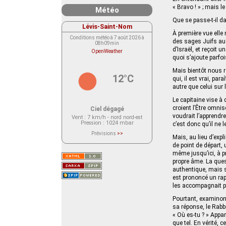
« Bravo ! » ; mais le
Météo
Que se passe-t-il da
Lévis-Saint-Nom
À première vue elle
Conditions météo à 7 août 2026 à
des sages Juifs au 
08h09min
d’Israël, et reçoit 
OpenWeather
quoi s’ajoute parfoi
Mais bientôt nous r
12°C
qui, il est vrai, par
autre que celui sur 
Le capitaine vise à 
croient l’Être omnis
Ciel dégagé
voudrait l’apprendre
Vent
: 7 km/h - nord nord-est
Pression
: 1024 mbar
c’est donc qu’il ne l
Prévisions
>>
Mais, au lieu d’exp
Le service OpenWeather ne fournit
actuellement aucune prévision
de point de départ,
météorologique sur le lieu Lévis-
même jusqu’ici, à p
Saint-Nom.
Veuillez consulter le message du
propre âme. La ques
service ci-dessous.
authentique, mais s
(401 - Invalid API key. Please see
est prononcé un rapp
https://openweathermap.org/faq#error401
for more info.)
les accompagnait p
Pourtant, examinons
sa réponse, le Rabb
« Où es-tu ? » Appa
que tel. En vérité, 