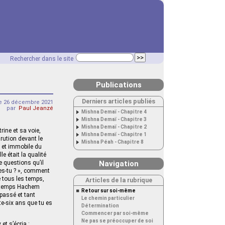
Rechercher dans le site
Publications
Derniers articles publiés
 26 décembre 2021
par
Paul Jeanzé
Mishna Demaï - Chapitre 4
Mishna Demaï - Chapitre 3
Mishna Demaï - Chapitre 2
rine et sa voie,
Mishna Demaï - Chapitre 1
rution devant le
Mishna Péah - Chapitre 8
e et immobile du
e était la qualité
e questions qu’il
Navigation
 es-tu ? », comment
se tous les temps,
Articles de la rubrique
out temps Hachem
Retour sur soi-même
passé et tant
Le chemin particulier
e-six ans que tu es
Détermination
Commencer par soi-même
Ne pas se préoccuper de soi
et s’écria :