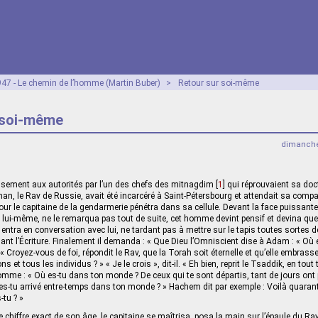
47 - Le chemin de l’homme (Martin Buber)
>
Retour sur soi-même
 soi-même
dimanche
ement aux autorités par l’un des chefs des mitnagdim
[
1
]
qui réprouvaient sa doct
n, le Rav de Russie, avait été incarcéré à Saint-Pétersbourg et attendait sa compa
 jour le capitaine de la gendarmerie pénétra dans sa cellule. Devant la face puissant
 lui-même, ne le remarqua pas tout de suite, cet homme devint pensif et devina quell
l entra en conversation avec lui, ne tardant pas à mettre sur le tapis toutes sortes d
isant l’Écriture. Finalement il demanda : « Que Dieu l’Omniscient dise à Adam : « Où
 » « Croyez-vous de foi, répondit le Rav, que la Torah soit éternelle et qu’elle embras
ns et tous les individus ? » « Je le crois », dit-il. « Eh bien, reprit le Tsaddik, en t
omme : « Où es-tu dans ton monde ? De ceux qui te sont départis, tant de jours ont 
es-tu arrivé entre-temps dans ton monde ? » Hachem dit par exemple : Voilà quarant
-tu ? »
e chiffre exact de son âge, le capitaine se maîtrisa, posa la main sur l’épaule du Rav 