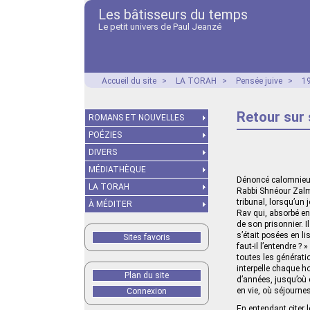
Les bâtisseurs du temps
Le petit univers de Paul Jeanzé
Accueil du site
>
LA TORAH
>
Pensée juive
>
19
Retour sur
ROMANS ET NOUVELLES
POÉZIES
DIVERS
MÉDIATHÈQUE
Dénoncé calomnieus
LA TORAH
Rabbi Shnéour Zalma
tribunal, lorsqu’un
À MÉDITER
Rav qui, absorbé en
de son prisonnier. I
s’était posées en l
Sites favoris
faut-il l’entendre ?
toutes les génératio
interpelle chaque h
Plan du site
d’années, jusqu’où 
en vie, où séjournes
Connexion
En entendant citer l