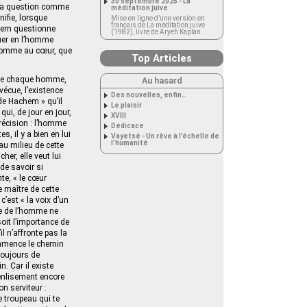
30 septembre 2025 - La
a la question comme
méditation juive
ifie, lorsque
Mise en ligne d’une version en
français de La méditation juive
hem questionne
(1982), livre de Aryeh Kaplan.
quer en l’homme
l’homme au cœur, que
Top Articles
ache chaque homme,
Au hasard
écue, l’existence
Des nouvelles, enfin…
de Hachem » qu’il
Le plaisir
ui, de jour en jour,
XVIII
précision : l’homme
Dédicace
, il y a bien en lui
Vayetsé - Un rêve à l’échelle de
l’humanité
au milieu de cette
er, elle veut lui
 de savoir si
te, « le cœur
 maître de cette
’est « la voix d’un
vie de l’homme ne
oit l’importance de
 n’affronte pas la
commence le chemin
toujours de
. Car il existe
’enlisement encore
on serviteur :
e troupeau qui te