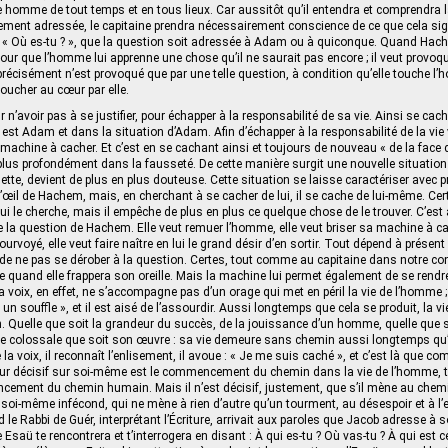
e homme de tout temps et en tous lieux. Car aussitôt qu’il entendra et comprendr
lement adressée, le capitaine prendra nécessairement conscience de ce que cela sign
 Où es-tu ? », que la question soit adressée à Adam ou à quiconque. Quand Hac
 pour que l’homme lui apprenne une chose qu’il ne saurait pas encore ; il veut provo
récisément n’est provoqué que par une telle question, à condition qu’elle touche 
oucher au cœur par elle.
n’avoir pas à se justifier, pour échapper à la responsabilité de sa vie. Ainsi se c
t Adam et dans la situation d’Adam. Afin d’échapper à la responsabilité de la vie v
machine à cacher. Et c’est en se cachant ainsi et toujours de nouveau « de la face 
 plus profondément dans la fausseté. De cette manière surgit une nouvelle situation q
ette, devient de plus en plus douteuse. Cette situation se laisse caractériser avec 
’œil de Hachem, mais, en cherchant à se cacher de lui, il se cache de lui-même. Certes
i le cherche, mais il empêche de plus en plus ce quelque chose de le trouver. C’est 
 la question de Hachem. Elle veut remuer l’homme, elle veut briser sa machine à cach
fourvoyé, elle veut faire naître en lui le grand désir d’en sortir. Tout dépend à présent
e ne pas se dérober à la question. Certes, tout comme au capitaine dans notre con
e quand elle frappera son oreille. Mais la machine lui permet également de se rendre
voix, en effet, ne s’accompagne pas d’un orage qui met en péril la vie de l’homme ; c
un souffle », et il est aisé de l’assourdir. Aussi longtemps que cela se produit, la 
. Quelle que soit la grandeur du succès, de la jouissance d’un homme, quelle que s
e colossale que soit son œuvre : sa vie demeure sans chemin aussi longtemps qu’il
la voix, il reconnaît l’enlisement, il avoue : « Je me suis caché », et c’est là que 
our décisif sur soi-même est le commencement du chemin dans la vie de l’homme, 
ment du chemin humain. Mais il n’est décisif, justement, que s’il mène au chemin
 soi-même infécond, qui ne mène à rien d’autre qu’un tourment, au désespoir et à l
le Rabbi de Guér, interprétant l’Écriture, arrivait aux paroles que Jacob adresse à s
Esaü te rencontrera et t’interrogera en disant : À qui es-tu ? Où vas-tu ? À qui est c