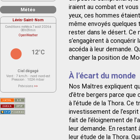
iraient au combat et vous r
Météo
yeux, ces hommes étaient c
Lévis-Saint-Nom
même envoyés quelques tre
Conditions météo à 7 août 2026 à
08h09min
rester dans le désert. Ce
OpenWeather
s’engagèrent à conquérir 
accéda à leur demande. Qu
12°C
changer la position de Mo
Ciel dégagé
À l’écart du monde
Vent
: 7 km/h - nord nord-est
Pression
: 1024 mbar
Nos Maîtres expliquent qu
Prévisions
>>
Le service OpenWeather ne fournit
actuellement aucune prévision
d’être bergers parce que 
météorologique sur le lieu Lévis-
Saint-Nom.
à l’étude de la Thora. Ce t
Veuillez consulter le message du
service ci-dessous.
investissement de l’esprit e
(401 - Invalid API key. Please see
https://openweathermap.org/faq#error401
for more info.)
fait de l’éloignement de l’
leur demande. En restant à
leur étude de la Thora. Qu