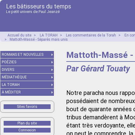
Les bâtisseurs du temps
Le petit univers de Paul Jeanzé
Accueil du site
>
LA TORAH
>
Les commentaires de la Torah
>
En co
>
Mattoth-Massé - Séparés mais unis
Mattoth-Massé - 
ROMANS ET NOUVELLES
POÉZIES
Par Gérard Touaty
DIVERS
MÉDIATHÈQUE
LA TORAH
Notre paracha nous rappo
À MÉDITER
possédaient de nombreux t
Sites favoris
bout de quarante années d
tribus demandèrent à Moché
Plan du site
étant très verdoyante, el
Connexion
on peut le comprendre, la 