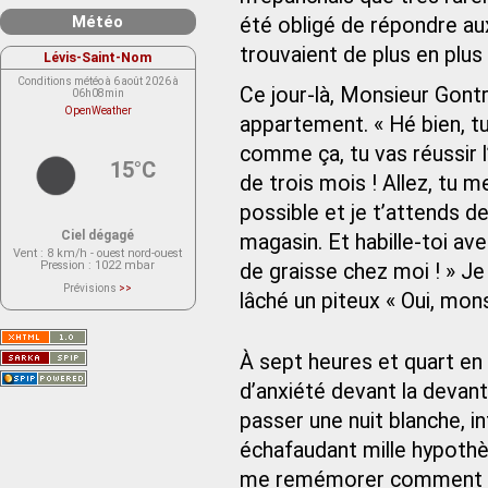
Météo
été obligé de répondre au
trouvaient de plus en plus 
Lévis-Saint-Nom
Conditions météo à 6 août 2026 à
Ce jour-là, Monsieur Gont
06h08min
OpenWeather
appartement. « Hé bien, tu 
comme ça, tu vas réussir l
15°C
de trois mois ! Allez, tu m
possible et je t’attends d
Ciel dégagé
magasin. Et habille-toi av
Vent
: 8 km/h - ouest nord-ouest
Pression
: 1022 mbar
de graisse chez moi ! » Je
Prévisions
>>
lâché un piteux « Oui, mon
Le service OpenWeather ne fournit
actuellement aucune prévision
météorologique sur le lieu Lévis-
Saint-Nom.
Veuillez consulter le message du
À sept heures et quart en 
service ci-dessous.
(401 - Invalid API key. Please see
https://openweathermap.org/faq#error401
d’anxiété devant la devant
for more info.)
passer une nuit blanche, i
échafaudant mille hypothès
me remémorer comment j’en