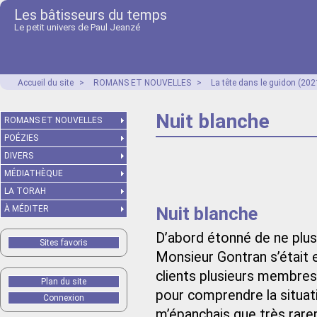
Les bâtisseurs du temps
Le petit univers de Paul Jeanzé
Accueil du site
>
ROMANS ET NOUVELLES
>
La tête dans le guidon (202
Nuit blanche
ROMANS ET NOUVELLES
POÉZIES
DIVERS
MÉDIATHÈQUE
LA TORAH
Nuit blanche
À MÉDITER
D’abord étonné de ne plus
Sites favoris
Monsieur Gontran s’était 
clients plusieurs membres d
Plan du site
pour comprendre la situatio
Connexion
m’épanchais que très rare