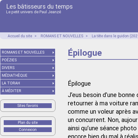
Les bâtisseurs du temps
Le petit univers de Paul Jeanzé
Accueil du site
>
ROMANS ET NOUVELLES
>
La tête dans le guidon (202
Épilogue
ROMANS ET NOUVELLES
POÉZIES
DIVERS
MÉDIATHÈQUE
Épilogue
LA TORAH
À MÉDITER
J’eus besoin d’une bonne 
retourner à ma voiture ran
Sites favoris
comme un voleur après av
un concurrent. Non, aujourd
Plan du site
ainsi qu’une séance photo p
Connexion
encore bien du mal à réali