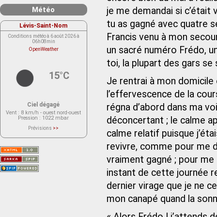
Météo
je me demandai si c’était 
tu as gagné avec quatre s
Lévis-Saint-Nom
Francis venu à mon secours
Conditions météo à 6 août 2026 à
06h08min
un sacré numéro Frédo, un
OpenWeather
toi, la plupart des gars se
15°C
Je rentrai à mon domicile 
l’effervescence de la cour
Ciel dégagé
régna d’abord dans ma voi
Vent
: 8 km/h - ouest nord-ouest
Pression
: 1022 mbar
déconcertant ; le calme a
Prévisions
>>
calme relatif puisque j’ét
Le service OpenWeather ne fournit
actuellement aucune prévision
météorologique sur le lieu Lévis-
revivre, comme pour me dir
Saint-Nom.
Veuillez consulter le message du
vraiment gagné ; pour me 
service ci-dessous.
(401 - Invalid API key. Please see
instant de cette journée 
https://openweathermap.org/faq#error401
for more info.)
dernier virage que je ne c
mon canapé quand la sonne
« Alors Frédo ! j’attends 