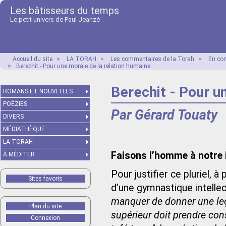
Les bâtisseurs du temps
Le petit univers de Paul Jeanzé
Accueil du site
>
LA TORAH
>
Les commentaires de la Torah
>
En co
>
Berechit - Pour une morale de la relation humaine
Berechit - Pour u
ROMANS ET NOUVELLES
POÉZIES
Par Gérard Touaty
DIVERS
MÉDIATHÈQUE
LA TORAH
Faisons l’homme à notre 
À MÉDITER
Pour justifier ce pluriel, 
Sites favoris
d’une gymnastique intelle
manquer de donner une leço
Plan du site
supérieur doit prendre co
Connexion