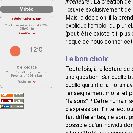
inférieure"
. La création de
l’œuvre exclusivement de
Météo
Mais la décision, il la pre
Lévis-Saint-Nom
explique l’emploi du plurie
Conditions météo à 7 août 2026 à
08h09min
(peut-être existe-t-il plusi
OpenWeather
risque de nous donner ce
12°C
Le bon choix
Ciel dégagé
Toutefois, à la lecture d
Vent
: 7 km/h - nord nord-est
une question. Sur quelle ba
Pression
: 1024 mbar
Prévisions
>>
quelle garantie la Torah ava
Le service OpenWeather ne fournit
actuellement aucune prévision
l’enseignement moral et pa
météorologique sur le lieu Lévis-
Saint-Nom.
Veuillez consulter le message du
"faisons" ? L’être humain
service ci-dessous.
(401 - Invalid API key. Please see
d’expression : l’intellect 
https://openweathermap.org/faq#error401
for more info.)
fait différentes, ne sont pa
possible qu’un individu do