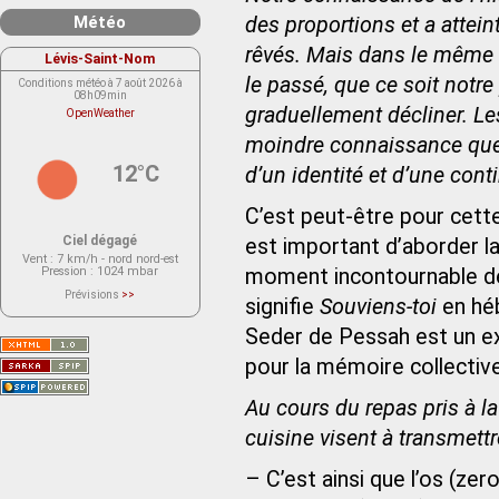
Météo
des proportions et a attei
rêvés. Mais dans le même te
Lévis-Saint-Nom
le passé, que ce soit notre
Conditions météo à 7 août 2026 à
08h09min
graduellement décliner. Le
OpenWeather
moindre connaissance que l
12°C
d’un identité et d’une cont
C’est peut-être pour cette
Ciel dégagé
est important d’aborder 
Vent
: 7 km/h - nord nord-est
Pression
: 1024 mbar
moment incontournable de 
Prévisions
>>
signifie
Souviens-toi
en hé
Le service OpenWeather ne fournit
actuellement aucune prévision
météorologique sur le lieu Lévis-
Seder de Pessah est un exe
Saint-Nom.
Veuillez consulter le message du
pour la mémoire collective 
service ci-dessous.
(401 - Invalid API key. Please see
https://openweathermap.org/faq#error401
Au cours du repas pris à la 
for more info.)
cuisine visent à transmettr
– C’est ainsi que l’os (zero