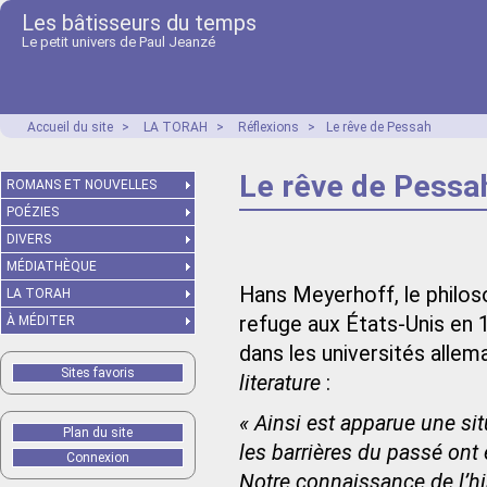
Les bâtisseurs du temps
Le petit univers de Paul Jeanzé
Accueil du site
>
LA TORAH
>
Réflexions
>
Le rêve de Pessah
Le rêve de Pessa
ROMANS ET NOUVELLES
POÉZIES
DIVERS
MÉDIATHÈQUE
Hans Meyerhoff, le philos
LA TORAH
refuge aux États-Unis en 19
À MÉDITER
dans les universités alle
Sites favoris
literature
:
« Ainsi est apparue une si
Plan du site
les barrières du passé on
Connexion
Notre connaissance de l’his