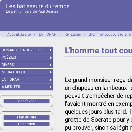
Les bâtisseurs du temps
Le petit univers de Paul Jeanzé
Accueil du site
>
LA TORAH
>
Réflexions
>
L’homme tout court et la re
L’homme tout cour
ROMANS ET NOUVELLES
POÉZIES
DIVERS
MÉDIATHÈQUE
Le grand monsieur regarda
LA TORAH
un chapeau en lambeaux rep
À MÉDITER
pouvait s’empêcher de re
Sites favoris
l’avaient montré en exemp
quelques jours plus tard, 
Plan du site
grotte de Socrate pour y c
Connexion
pu prouver, sinon sa légiti