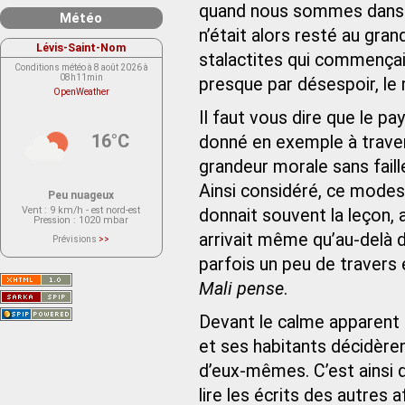
quand nous sommes dans le
Météo
n’était alors resté au gr
Lévis-Saint-Nom
stalactites qui commençaie
Conditions météo à 8 août 2026 à
08h11min
presque par désespoir, l
OpenWeather
Il faut vous dire que le pa
16°C
donné en exemple à traver
grandeur morale sans faille
Ainsi considéré, ce modeste
Peu nuageux
Vent
: 9 km/h - est nord-est
donnait souvent la leçon, au
Pression
: 1020 mbar
arrivait même qu’au-delà 
Prévisions
>>
Le service OpenWeather ne fournit
actuellement aucune prévision
parfois un peu de travers e
météorologique sur le lieu Lévis-
Saint-Nom.
Mali pense
.
Veuillez consulter le message du
service ci-dessous.
(401 - Invalid API key. Please see
Devant le calme apparent q
https://openweathermap.org/faq#error401
for more info.)
et ses habitants décidèren
d’eux-mêmes. C’est ainsi q
lire les écrits des autres 