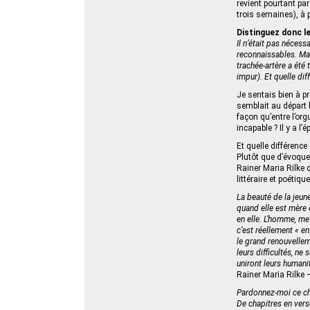
revient pourtant pa
trois semaines), à 
Distinguez donc le
Il n’était pas nécessa
reconnaissables. Mais 
trachée-artère a été 
impur). Et quelle diff
Je sentais bien à p
semblait au départ b
façon qu’entre l’orgu
incapable ? Il y a l
Et quelle différenc
Plutôt que d’évoque
Rainer Maria Rilke
littéraire et poétique
La beauté de la jeune
quand elle est mère e
en elle. L’homme, me 
c’est réellement « en
le grand renouvellem
leurs difficultés, n
uniront leurs humani
Rainer Maria Rilke –
Pardonnez-moi ce ch
De chapitres en verse