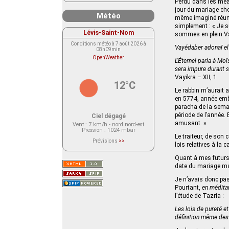
Perdu dans les méan
jour du mariage choi
Météo
même imaginé réunir
simplement : « Je s
Lévis-Saint-Nom
sommes en plein Va
Conditions météo à 7 août 2026 à
Vayédaber adonaï el 
08h09min
OpenWeather
L’Éternel parla à Moï
sera impure durant 
Vayikra – XII, 1
12°C
Le rabbin m’aurait a
en 5774, année embo
paracha de la semai
période de l’année.
Ciel dégagé
amusant. »
Vent
: 7 km/h - nord nord-est
Pression
: 1024 mbar
Le traiteur, de son 
Prévisions
>>
lois relatives à la 
Le service OpenWeather ne fournit
actuellement aucune prévision
météorologique sur le lieu Lévis-
Quant à mes futurs 
Saint-Nom.
date du mariage mai
Veuillez consulter le message du
service ci-dessous.
Je n’avais donc pas
(401 - Invalid API key. Please see
https://openweathermap.org/faq#error401
Pourtant,
en médita
for more info.)
l’étude de Tazria :
Les lois de pureté e
définition même des 