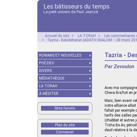
Les bâtisseurs du temps
Le petit univers de Paul Jeanzé
Accueil du site
>
LA TORAH
>
Les commentaires d
>
Tazria - Desidehatan (ADATH SHALOM – 28 mars 20
Tazria - D
ROMANS ET NOUVELLES
POÉZIES
Par Zevoulon
DIVERS
MÉDIATHÈQUE
LA TORAH
Avec ma compagne, 
Cheva Bra’hot en p
À MÉDITER
Mais, bien avant ce
notre alliance allai
Sites favoris
fallait par exemple 
tarifs des salles pa
(chabbat et autres 
Plan du site
Tisha Be Av, périod
deuil relative à la 
Connexion