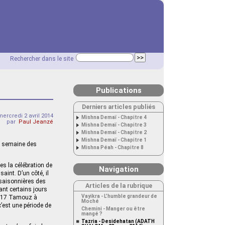
Rechercher dans le site
Publications
Derniers articles publiés
mercredi 2 avril 2014
Mishna Demaï - Chapitre 4
par
Paul Jeanzé
Mishna Demaï - Chapitre 3
Mishna Demaï - Chapitre 2
Mishna Demaï - Chapitre 1
a semaine des
Mishna Péah - Chapitre 8
es la célébration de
Navigation
saint. D’un côté, il
s saisonnières des
Articles de la rubrique
dant certains jours
Vayikra - L’humble grandeur de
du 17 Tamouz à
Moché
’est une période de
Chemini - Manger ou être
mangé ?
Tazria - Desidehatan (ADATH