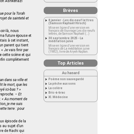
Léon Ashkenazi
Brèves
que pour la Torah
rojet de sainteté et
8 janvier - Les dix-neuf lettres
(Samson Raphaël Hirsch)
Mise en ligne d’une version en
oir-là, nous
français de l’ouvrage Les dix-neufs
lettres, de Samson Raphaël (…)
 ma future épouse et
30 septembre 2025 - La
tais à cet instant,
méditation juive
un parent qui tient
Mise en ligne d’une version en
français de La méditation juive
 « Je vais finir par
(1982), livre de Aryeh Kaplan.
e cette scène et qui
 enfin complètement
Top Articles
Au hasard
Poème non sauvegardé
an dans sa ville et
La pêche aux sons
it le mort, que les
La colère
oyé ici-bas ? »
Bric-à-brac
 reproche. – Et
XI. Médecine
a : « Au moment de
tion, je me suis
ette terre : pour
ux épisode de la
ls au sujet d’un
re de Rachi qui