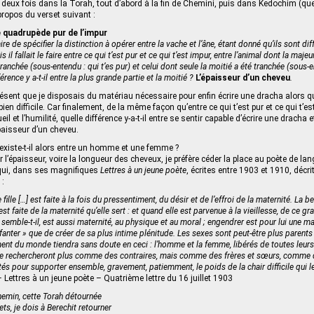
r deux fois dans la Torah, tout d’abord à la fin de Chemini, puis dans Kedochim (q
propos du verset suivant :
 quadrupède pur de l’impur
ire de spécifier la distinction à opérer entre la vache et l’âne, étant donné qu’ils sont dif
il fallait le faire entre ce qui t’est pur et ce qui t’est impur, entre l’animal dont la majeu
tranchée (sous-entendu : qui t’es pur) et celui dont seule la moitié a été tranchée (sous-e
érence y a-t-il entre la plus grande partie et la moitié ?
L’épaisseur d’un cheveu
.
résent que je disposais du matériau nécessaire pour enfin écrire une dracha alors q
ien difficile. Car finalement, de la même façon qu’entre ce qui t’est pur et ce qui t’
eil et l’humilité, quelle différence y-a-t-il entre se sentir capable d’écrire une dracha e
’épaisseur d’un cheveu.
e existe-t-il alors entre un homme et une femme ?
r l’épaisseur, voire la longueur des cheveux, je préfère céder la place au poète de l
 qui, dans ses magnifiques
Lettres à un jeune poète
, écrites entre 1903 et 1910, décrit
 :
 fille […] est faite à la fois du pressentiment, du désir et de l’effroi de la maternité. La
st faite de la maternité qu’elle sert : et quand elle est parvenue à la vieillesse, de ce gr
semble-t-il, est aussi maternité, au physique et au moral ; engendrer est pour lui une man
fanter » que de créer de sa plus intime plénitude. Les sexes sont peut-être plus parents q
ent du monde tiendra sans doute en ceci : l’homme et la femme, libérés de toutes leurs 
e se rechercheront plus comme des contraires, mais comme des frères et sœurs, comme 
tés pour supporter ensemble, gravement, patiemment, le poids de la chair difficile qui l
 Lettres à un jeune poète – Quatrième lettre du 16 juillet 1903
emin, cette Torah détournée
ts, je dois à Berechit retourner