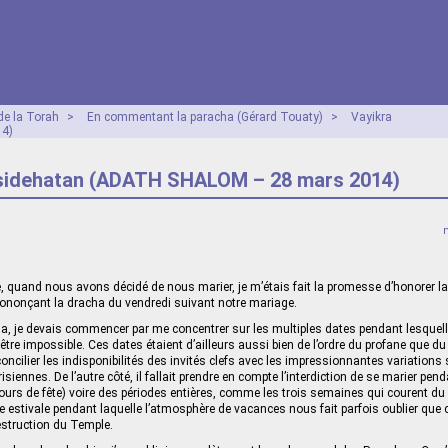
e la Torah
>
En commentant la paracha (Gérard Touaty)
>
Vayikra
14)
esidehatan (ADATH SHALOM – 28 mars 2014)
quand nous avons décidé de nous marier, je m’étais fait la promesse d’honorer l
rononçant la dracha du vendredi suivant notre mariage.
la, je devais commencer par me concentrer sur les multiples dates pendant lesquell
t être impossible. Ces dates étaient d’ailleurs aussi bien de l’ordre du profane que du 
concilier les indisponibilités des invités clefs avec les impressionnantes variation
risiennes. De l’autre côté, il fallait prendre en compte l’interdiction de se marier pen
jours de fête) voire des périodes entières, comme les trois semaines qui courent 
e estivale pendant laquelle l’atmosphère de vacances nous fait parfois oublier que c
destruction du Temple.