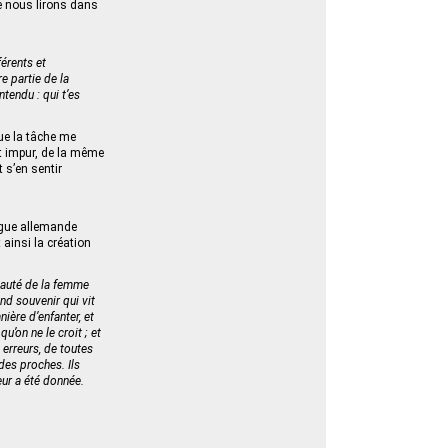
ue nous lirons dans
férents et
re partie de la
ntendu : qui t’es
ue la tâche me
est impur, de la même
t s’en sentir
angue allemande
 ainsi la création
 beauté de la femme
and souvenir qui vit
ière d’enfanter, et
u’on ne le croit ; et
erreurs, de toutes
des proches. Ils
eur a été donnée.