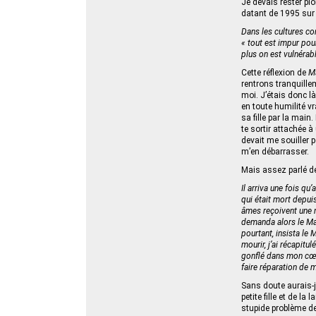
Je devais rester pl
datant de 1995 sur 
Dans les cultures co
« tout est impur pour
plus on est vulnérabl
Cette réflexion de
M
rentrons tranquille
moi. J’étais donc là
en toute humilité vr
sa fille par la main. 
te sortir attachée à
devait me souiller p
m’en débarrasser.
Mais assez parlé de
Il arriva une fois qu
qui était mort depuis
âmes reçoivent une no
demanda alors le Magg
pourtant, insista le
mourir, j’ai récapitu
gonflé dans mon cœur,
faire réparation de 
Sans doute aurais-j
petite fille et de l
stupide problème de