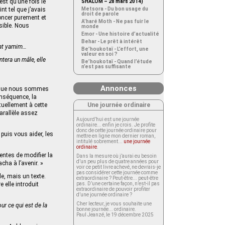
st qu’une fois le
SHALOM – 28 mars 2014)
nt tel que j’avais
Metsora - Du bon usage du
droit de parole
oncer purement et
A’haré Moth - Ne pas fuir le
sible. Nous
monde
:
Emor - Une histoire d’actualité
Behar - Le prêt à intérêt
v’at yamim…
Be’houkotaï - L’effort, une
valeur en soi ?
ntera un mâle, elle
Be’houkotaï - Quand l’étude
n’est pas suffisante
Annonces
ser que nous sommes
onséquence, la
Une journée ordinaire
tuellement à cette
parallèle assez
Aujourd’hui est une journée
ordinaire... enfin je crois. Je profite
donc de cette journée ordinaire pour
 puis vous aider, les
mettre en ligne mon dernier roman,
intitulé sobrement...
une journée
ordinaire
.
entes de modifier la
Dans la mesure où j’aurai eu besoin
d’un peu plus de quatre années pour
ha à l’avenir. »
voir ce petit livre achevé, ne devrais-je
pas considérer cette journée comme
e, mais un texte.
extraordinaire ? Peut-être... peut-être
e elle introduit
pas. D’une certaine façon, n’est-il pas
extraordinaire de pouvoir profiter
d’une journée ordinaire ?
Cher lecteur, je vous souhaite une
r ce qui est de la
bonne journée... ordinaire.
Paul Jeanzé, le 19 décembre 2025