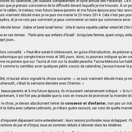
dres du calendrier, j’en oubliais complètement le cycle annuel des Parachas. Ce n’e
si que je prenais conscience de la difficulté devant laquelle je me trouvais. À un poi
 le rabbin, le traiteur, mes futurs beaux-parents et ma future épouse pour leur ann
uis vraiment désolé mais je ne puis me marier le 23 mars 2014. Cela n’est pas pos
yikra, et je ne vois pas comment je peux commenter un texte qui commence ainsi 
Moché lemor : Daber el bené Israël lemor : Icha ki tazria veyalda zakhar vetam’ah Chi
se en ces termes : "Parle ainsi aux enfants d’Israël : lorsqu’une femme, ayant conçu, enfa
sept jours…
lors conseillé : « Peut-être serait-il intéressant, en guise d’introduction, de préci
lismique qui compte treize mois et 385 jours. Ainsi, tu pourrais indiquer qu’en c
ne ne portera que sur Tazria et non sur la double paracha Tazria-Metsora lue habi
 Et comme tu sembles avoir quelques petits soucis de calendrier, j’avoue trouver le 
côté, m’aurait alors signalé la chose suivante : « Je suis vraiment désolé mais je ne
cacherouth, c’était la semaine dernière avec Chemini. »
beaux-parents et à ma future épouse, ils m’auraient certainement indiqué : « Si tu t
ntenant, il est fort peu probable que tu sois en mesure de prononcer la moindre drac
 le choix, je devais absolument tenter de
concevoir et d’enfanter
, non pas un mâl
nt la Sidra avec Lehama Leibowitz
, je n’étais guère rassuré, car voici de quelle manièr
t d’impureté dépassent notre entendement ; leurs raisons profondes nous échappent. Pou
notions de pur et d’impur, nous en sommes réduits à tâtonner dans les ténèbres.