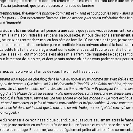
ongé de longues semaines dans les ténèbres. Et c’est en parcourant une étude de 
Tazria justement, que je crus apercevoir un peu de lumière :
ntemporaines, finalement le principe dominant est « Tout est pur pour les purs » alors 
 les purs ». C’est exactement l’inverse. Plus on avance, plus on est vulnérable dans le p
e à l’impureté.
anitou
me fit immédiatement penser à une scène que j’avais vécue récemment : ce s
ment à la maison. Notre fils est dans sa poussette, et nous devisons sereinement,
, heureux de rentrer chez moi en bon père de famille. D’une certaine façon, je me sen
aiment, emprunt d’une certaine pureté familiale. Nous arrivons alors à la hauteur d’
La petite fille fait alors un léger écart sur le côté, et aussitôt l’adulte se met à hurler :
 une laisse » ! Tout mon corps s’est alors mis à frémir de l’impureté se dégageant d
our le restant de la soirée, et dont je suis même obligé de vous parler ce soir pour
 moi, car voici venu le temps de vous lire un récit hassidique :
’apparut au Maggid de Zlotshov, dans la nuit du nouvel an, un homme qui avait été le Haz
 peu de temps. « Que fais-tu ici ? » lui demanda le Tsaddik. « Le Rabbi sait bien, répond
uvelle vie pendant cette nuit-ci. Je suis une âme revivifiée. – Et pourquoi t’a-t-on renv
id. Et le Hazan défunt lui assura : « J’ai mené ici-bas, sur la terre, une existence sans
 Maggid, il a fallu que tu revinsses une fois encore en ce bas monde ? » Le mort expliqu
lé et pesé mes actes, et je les ai trouvés convenables et irréprochables. À cette constata
 et ce fut dans cet instant que la mort me surprit. Voilà pourquoi j’ai été renvoyé sur c
mon orgueil. »
e dû repenser à ce récit hassidique quand, quelques jours seulement après le fame
a laisse, je me mettais en colère auprès de ma future épouse et en présence de notre fi
 date de mariage. Et comme j’aurais dû également prêter attention à ce commentai