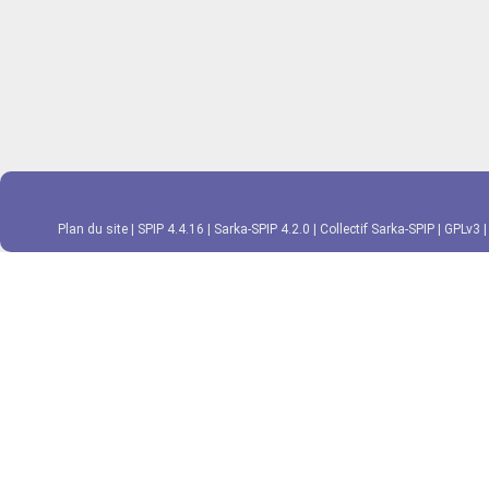
Plan du site
|
SPIP 4.4.16
|
Sarka-SPIP 4.2.0
|
Collectif Sarka-SPIP
|
GPLv3