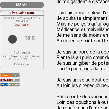
Ils me gardent à distanc
Météo
Tant pis pour le plein d’
Lévis-Saint-Nom
Je souhaite simplement u
Conditions météo à 6 août 2026 à
06h08min
Mais ne perçois qu’arro
OpenWeather
Médisance et malveillan
Je me sens de moins en
15°C
Au milieu de toute cett
Je suis au bord de la dé
Ciel dégagé
Planté là au plein cœur 
Vent
: 8 km/h - ouest nord-ouest
Pression
: 1022 mbar
Je suis un gibier de pot
Prévisions
>>
Le service OpenWeather ne fournit
Qui n’a pas droit à la m
actuellement aucune prévision
météorologique sur le lieu Lévis-
Saint-Nom.
Veuillez consulter le message du
Je suis arrivé au bout d
service ci-dessous.
(401 - Invalid API key. Please see
Au loin les sirènes d’un
https://openweathermap.org/faq#error401
for more info.)
Sur la route des vacance
Loin des bouchons à out
Je repars dans l’autre s