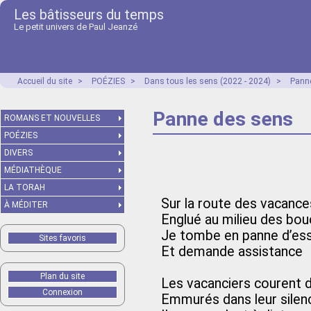
Les bâtisseurs du temps
Le petit univers de Paul Jeanzé
Accueil du site
>
POÉZIES
>
Dans tous les sens (2022 - 2024)
>
Panne
Panne des sens
ROMANS ET NOUVELLES
POÉZIES
DIVERS
MÉDIATHÈQUE
LA TORAH
Sur la route des vacance
À MÉDITER
Englué au milieu des bo
Je tombe en panne d’es
Sites favoris
Et demande assistance
Plan du site
Les vacanciers courent d
Connexion
Emmurés dans leur silen