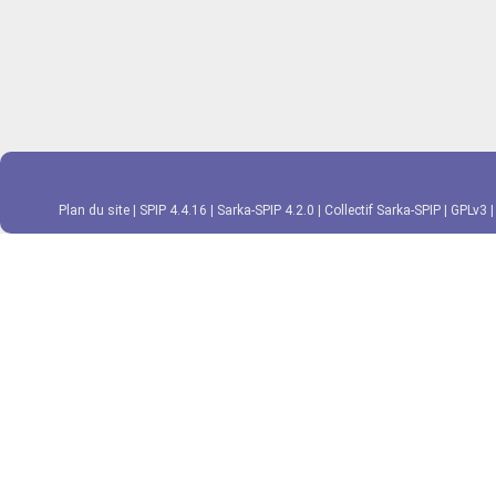
Plan du site
|
SPIP 4.4.16
|
Sarka-SPIP 4.2.0
|
Collectif Sarka-SPIP
|
GPLv3