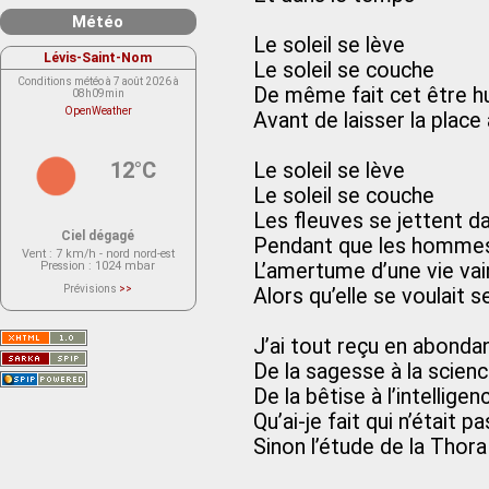
Météo
Le soleil se lève
Lévis-Saint-Nom
Le soleil se couche
Conditions météo à 7 août 2026 à
De même fait cet être h
08h09min
OpenWeather
Avant de laisser la place
12°C
Le soleil se lève
Le soleil se couche
Les fleuves se jettent d
Ciel dégagé
Pendant que les hommes
Vent
: 7 km/h - nord nord-est
Pression
: 1024 mbar
L’amertume d’une vie vai
Prévisions
>>
Alors qu’elle se voulait s
Le service OpenWeather ne fournit
actuellement aucune prévision
météorologique sur le lieu Lévis-
Saint-Nom.
J’ai tout reçu en abonda
Veuillez consulter le message du
service ci-dessous.
De la sagesse à la scien
(401 - Invalid API key. Please see
https://openweathermap.org/faq#error401
De la bêtise à l’intelligen
for more info.)
Qu’ai-je fait qui n’était pa
Sinon l’étude de la Thora