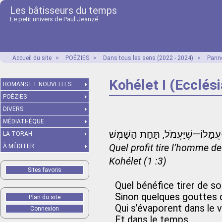
Les bâtisseurs du temps
Le petit univers de Paul Jeanzé
Accueil du site
>
POÉZIES
>
Dans tous les sens (2022 - 2024)
>
Panne
Kohélet I (Ecclési
ROMANS ET NOUVELLES
POÉZIES
DIVERS
MÉDIATHÈQUE
LA TORAH
Quel profit tire l’homme de
À MÉDITER
Kohélet (1 :3)
Sites favoris
Quel bénéfice tirer de so
Sinon quelques gouttes 
Plan du site
Qui s’évaporent dans le 
Connexion
Et dans le temps