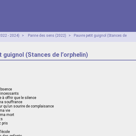
2022 - 2024)
>
Panne des sens (2022)
>
Pauvre petit guignol (Stances de
t guignol (Stances de l’orphelin)
absence
incessants
e à offrir que le silence
ma souffrance
our qu’un sourire de complaisance
 ma vie
 ma mort
ts
 pris
l’école