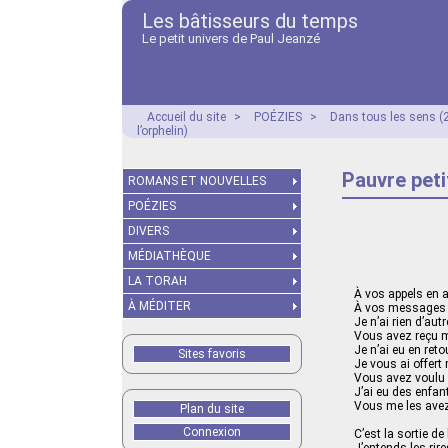
Les bâtisseurs du temps
Le petit univers de Paul Jeanzé
Accueil du site
>
POÉZIES
>
Dans tous les sens (
l’orphelin)
Pauvre peti
ROMANS ET NOUVELLES
POÉZIES
DIVERS
MÉDIATHÈQUE
LA TORAH
À vos appels en 
À MÉDITER
À vos messages 
Je n’ai rien d’autr
Vous avez reçu 
Je n’ai eu en ret
Sites favoris
Je vous ai offert
Vous avez voulu
J’ai eu des enfan
Vous me les avez
Plan du site
Connexion
C’est la sortie de 