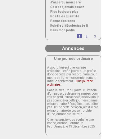
J’ai perdu mon père
Ce n’est jamais assez
Plus toujours plus
Poète ès quantité
Panne des sens
Kohélet I (Ecclésiaste I)
Dans mon jardin
1
2
3
Annonces
Une journée ordinaire
Aujourd’hui est une journée
ordinaire... enfin je crois. Je profite
donc de cette journée ordinaire pour
mettre en ligne mon dernier roman,
intitulé sobrement...
une journée
ordinaire
.
Dans la mesure où j’aurai eu besoin
d’un peu plus de quatre années pour
voir ce petit livre achevé, ne devrais-je
pas considérer cette journée comme
extraordinaire ? Peut-être... peut-être
pas. D’une certaine façon, n’est-il pas
extraordinaire de pouvoir profiter
d’une journée ordinaire ?
Cher lecteur, je vous souhaite une
bonne journée... ordinaire.
Paul Jeanzé, le 19 décembre 2025