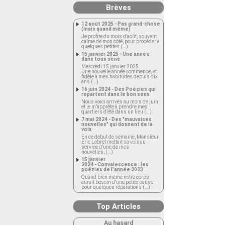
Brèves
12 août 2025 - Pas grand-chose
(mais quand même)
Je profite du mois d’août, souvent
calme de mon côté, pour procéder à
quelques petites (…)
15 janvier 2025 - Une année
dans tous sens
Mercredi 15 janvier 2025
Une nouvelle année commence, et
fidèle à mes habitudes depuis dix
ans (…)
16 juin 2024 - Des Poézies qui
repartent dans le bon sens
Nous voici arrivés au mois de juin
et je m’apprête à prendre mes
quartiers d’été dans un lieu (…)
7 mai 2024 - Des "mauvaises
nouvelles" qui donnent de la
voix
En ce début de semaine, Monsieur
Éric Lebret mettait sa voix au
service d’une de mes
nouvelles, (…)
15 janvier
2024 - Convalescence : les
poézies de l’année 2023
Quand bien même notre corps
aurait besoin d’une petite pause
pour quelques réparations (…)
Top Articles
Au hasard