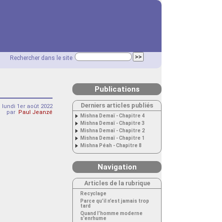
Rechercher dans le site
Publications
Derniers articles publiés
lundi 1er août 2022
par
Paul Jeanzé
Mishna Demaï - Chapitre 4
Mishna Demaï - Chapitre 3
Mishna Demaï - Chapitre 2
Mishna Demaï - Chapitre 1
Mishna Péah - Chapitre 8
Navigation
Articles de la rubrique
Recyclage
Parce qu’il n’est jamais trop
tard
Quand l’homme moderne
s’enrhume