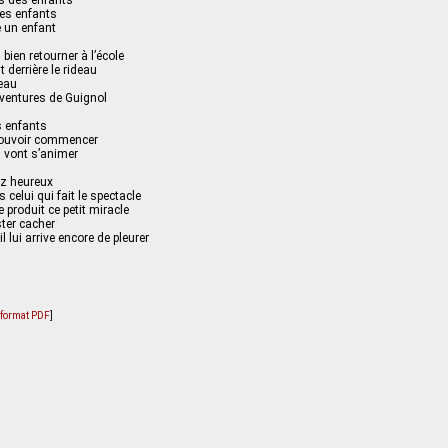
es des enfants
les enfants
é un enfant
 bien retourner à l’école
 derrière le rideau
teau
aventures de Guignol
 enfants
pouvoir commencer
 vont s’animer
ez heureux
 celui qui fait le spectacle
e produit ce petit miracle
ester cacher
il lui arrive encore de pleurer
u format PDF
]