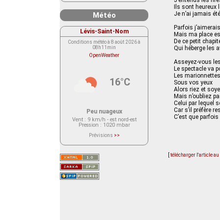
J’entends les rir
Ils sont heureux 
Je n’ai jamais ét
Météo
Parfois j’aimerais
Lévis-Saint-Nom
Mais ma place est
De ce petit chapi
Conditions météo à 8 août 2026 à
08h11min
Qui héberge les 
OpenWeather
Asseyez-vous les
Le spectacle va 
Les marionnettes
16°C
Sous vos yeux
Alors riez et soy
Mais n’oubliez pas
Celui par lequel s
Car s’il préfère r
Peu nuageux
C’est que parfois 
Vent
: 9 km/h - est nord-est
Pression
: 1020 mbar
Prévisions
>>
Le service OpenWeather ne fournit
actuellement aucune prévision
météorologique sur le lieu Lévis-
[
télécharger l'article a
Saint-Nom.
Veuillez consulter le message du
service ci-dessous.
(401 - Invalid API key. Please see
https://openweathermap.org/faq#error401
for more info.)