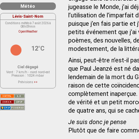
Météo
jugeasse le Monde, j’ai déj
l’utilisation de l’imparfait
Lévis-Saint-Nom
puisque j’en fais partie et
Conditions météo à 7 août 2026 à
08h09min
petits événement que j’ai
OpenWeather
poèmes, des nouvelles, des
12°C
modestement, de la littér
Ainsi, peut-être n’est-il p
Ciel dégagé
que Paul Jeanzé est né dans
Vent
: 7 km/h - nord nord-est
Pression
: 1024 mbar
lendemain de la mort du Gé
Prévisions
>>
raison de cette coïncide
Le service OpenWeather ne fournit
actuellement aucune prévision
météorologique sur le lieu Lévis-
complètement inaperçue. M
Saint-Nom.
Veuillez consulter le message du
de vérité et un petit morcea
service ci-dessous.
(401 - Invalid API key. Please see
de quatre ans, qui se cach
https://openweathermap.org/faq#error401
for more info.)
Je suis donc je pense
Plutôt que de faire comm