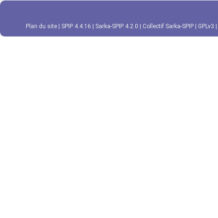
Plan du site
|
SPIP 4.4.16
|
Sarka-SPIP 4.2.0
|
Collectif Sarka-SPIP
|
GPLv3