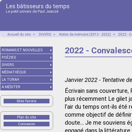
Les bâtisseurs du temps
Le petit univers de Paul Jeanzé
Accueil du site
>
DIVERS
>
Notes de mémoire (2013 - 2022)
>
2022 - 
2022 - Convales
ROMANS ET NOUVELLES
POÉZIES
DIVERS
MÉDIATHÈQUE
Janvier 2022 - Tentative d
LA TORAH
À MÉDITER
Écrivain sans couverture,
plus récemment Le gilet ja
Sites favoris
l’air du temps ont-ils été r
comme objectif de définir 
Plan du site
doute… Je me souviens éga
Connexion
engagé dans la littérature