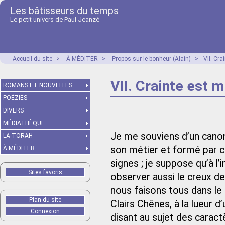
Les bâtisseurs du temps
Le petit univers de Paul Jeanzé
Accueil du site
>
À MÉDITER
>
Propos sur le bonheur (Alain)
>
VII. Cra
VII. Crainte est 
ROMANS ET NOUVELLES
POÉZIES
DIVERS
MÉDIATHÈQUE
Je me souviens d’un canonn
LA TORAH
son métier et formé par c
À MÉDITER
signes ; je suppose qu’à l’i
Sites favoris
observer aussi le creux des
nous faisons tous dans le 
Plan du site
Clairs Chênes, à la lueur d
Connexion
disant au sujet des carac