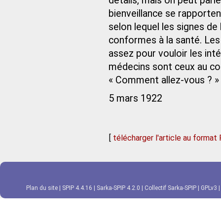
détails, mais on peut parie
bienveillance se rapporten
selon lequel les signes d
conformes à la santé. Le
assez pour vouloir les int
médecins sont ceux au con
« Comment allez-vous ? » 
5 mars 1922
[
télécharger l'article au format
Plan du site
|
SPIP 4.4.16
|
Sarka-SPIP 4.2.0
|
Collectif Sarka-SPIP
|
GPLv3