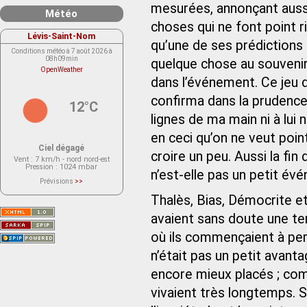
mesurées, annonçant aussi l
Météo
choses qui ne font point r
Lévis-Saint-Nom
qu’une de ses prédictions s
Conditions météo à 7 août 2026 à
08h09min
quelque chose au souvenir, 
OpenWeather
dans l’événement. Ce jeu d
confirma dans la prudence q
12°C
lignes de ma main ni à lui n
en ceci qu’on ne veut point 
Ciel dégagé
croire un peu. Aussi la fin
Vent
: 7 km/h - nord nord-est
Pression
: 1024 mbar
n’est-elle pas un petit év
Prévisions
>>
Le service OpenWeather ne fournit
actuellement aucune prévision
Thalès, Bias, Démocrite e
météorologique sur le lieu Lévis-
Saint-Nom.
avaient sans doute une ten
Veuillez consulter le message du
service ci-dessous.
(401 - Invalid API key. Please see
où ils commençaient à perd
https://openweathermap.org/faq#error401
for more info.)
n’était pas un petit avant
encore mieux placés ; comme
vivaient très longtemps. S