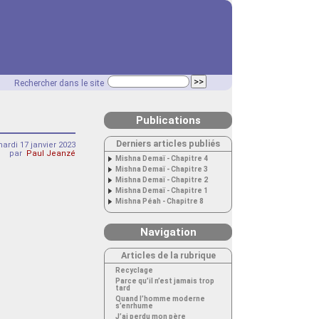
Rechercher dans le site
Publications
Derniers articles publiés
ardi 17 janvier 2023
par
Paul Jeanzé
Mishna Demaï - Chapitre 4
Mishna Demaï - Chapitre 3
Mishna Demaï - Chapitre 2
Mishna Demaï - Chapitre 1
Mishna Péah - Chapitre 8
Navigation
Articles de la rubrique
Recyclage
Parce qu’il n’est jamais trop
tard
Quand l’homme moderne
s’enrhume
J’ai perdu mon père