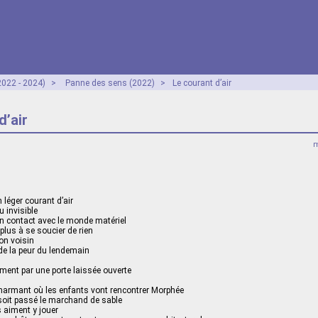
2022 - 2024)
>
Panne des sens (2022)
>
Le courant d’air
d’air
m
 léger courant d’air
u invisible
n contact avec le monde matériel
 plus à se soucier de rien
son voisin
de la peur du lendemain
ment par une porte laissée ouverte
charmant où les enfants vont rencontrer Morphée
soit passé le marchand de sable
s aiment y jouer