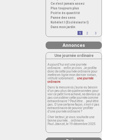
Ce n’est jamais assez
Plus toujours plus
Poète ès quantité
Panne des sens
Kohélet I (Ecclésiaste I)
Dans mon jardin
1
2
3
Annonces
Une journée ordinaire
Aujourd’hui est une journée
ordinaire... enfin je crois. Je profite
donc de cette journée ordinaire pour
mettre en ligne mon dernier roman,
intitulé sobrement...
une journée
ordinaire
.
Dans la mesure où j’aurai eu besoin
d’un peu plus de quatre années pour
voir ce petit livre achevé, ne devrais-je
pas considérer cette journée comme
extraordinaire ? Peut-être... peut-être
pas. D’une certaine façon, n’est-il pas
extraordinaire de pouvoir profiter
d’une journée ordinaire ?
Cher lecteur, je vous souhaite une
bonne journée... ordinaire.
Paul Jeanzé, le 19 décembre 2025