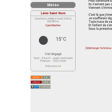
Pour construire d
Ils n’aiment pas 
Météo
Viennent s’immis
Lévis-Saint-Nom
C’est là que j’int
Je soufflerais lég
Conditions météo à 6 août 2026 à
06h08min
Toute trace de sa
Et l’enfant de s’
OpenWeather
Sous la protectio
15°C
[
télécharger l'article a
Ciel dégagé
Vent
: 8 km/h - ouest nord-ouest
Pression
: 1022 mbar
Prévisions
>>
Le service OpenWeather ne fournit
actuellement aucune prévision
météorologique sur le lieu Lévis-
Saint-Nom.
Veuillez consulter le message du
service ci-dessous.
(401 - Invalid API key. Please see
https://openweathermap.org/faq#error401
for more info.)