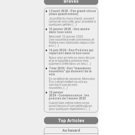
Brèves
12 août 2025 - Pas grand-chose
(mais quand même)
Je profite du mois d’août, souvent
calme de mon côté, pour procéder à
quelques petites (…)
15 janvier 2025 - Une année
dans tous sens
Mercredi 15 janvier 2025
Une nouvelle année commence, et
fidèle à mes habitudes depuis dix
ans (…)
16 juin 2024 - Des Poézies qui
repartent dans le bon sens
Nous voici arrivés au mois de juin
et je m’apprête à prendre mes
quartiers d’été dans un lieu (…)
7 mai 2024 - Des "mauvaises
nouvelles" qui donnent de la
voix
En ce début de semaine, Monsieur
Éric Lebret mettait sa voix au
service d’une de mes
nouvelles, (…)
15 janvier
2024 - Convalescence : les
poézies de l’année 2023
Quand bien même notre corps
aurait besoin d’une petite pause
pour quelques réparations (…)
Top Articles
Au hasard