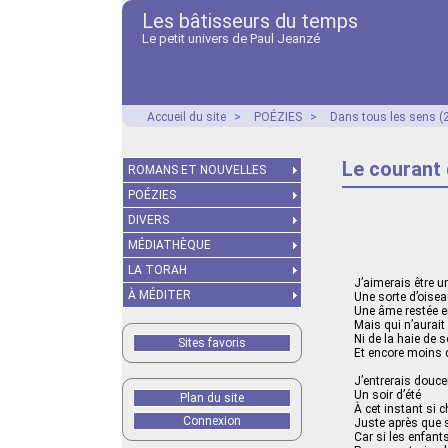
Les bâtisseurs du temps
Le petit univers de Paul Jeanzé
Accueil du site
>
POÉZIES
>
Dans tous les sens (
Le courant 
ROMANS ET NOUVELLES
POÉZIES
DIVERS
MÉDIATHÈQUE
LA TORAH
J’aimerais être un
À MÉDITER
Une sorte d’oisea
Une âme restée e
Mais qui n’aurait
Ni de la haie de 
Sites favoris
Et encore moins 
J’entrerais douce
Un soir d’été
Plan du site
À cet instant si 
Connexion
Juste après que 
Car si les enfant