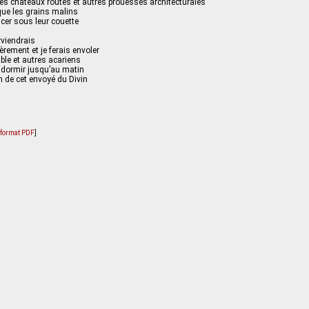
es châteaux routes et autres prouesses architecturales
que les grains malins
cer sous leur couette
erviendrais
èrement et je ferais envoler
ble et autres acariens
endormir jusqu’au matin
n de cet envoyé du Divin
u format PDF
]