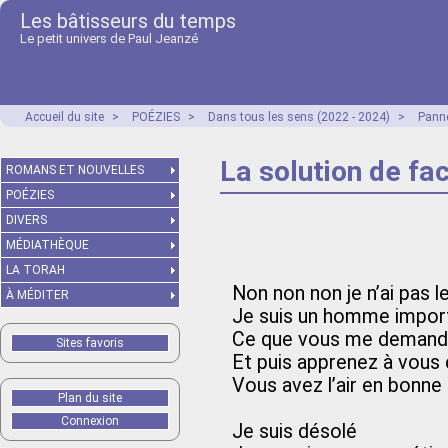
Les bâtisseurs du temps
Le petit univers de Paul Jeanzé
Accueil du site
>
POÉZIES
>
Dans tous les sens (2022 - 2024)
>
Panne
La solution de fac
ROMANS ET NOUVELLES
POÉZIES
DIVERS
MÉDIATHÈQUE
LA TORAH
Non non non je n’ai pas 
À MÉDITER
Je suis un homme impor
Ce que vous me demandez
Sites favoris
Et puis apprenez à vous
Vous avez l’air en bonne 
Plan du site
Connexion
Je suis désolé