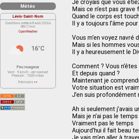
Je croyais que vous étie
Météo
Mais ce n’est pas grave 
Quand le corps est touc
Lévis-Saint-Nom
Il y a toujours l’âme pour
Conditions météo à 8 août 2026 à
08h11min
OpenWeather
Vous m’en voyez navré d
Mais si les hommes vous
16°C
Il y a heureusement le D
Comment ? Vous n’êtes p
Peu nuageux
Et depuis quand ?
Vent
: 9 km/h - est nord-est
Pression
: 1020 mbar
Maintenant je comprend
Prévisions
>>
Le service OpenWeather ne fournit
Votre situation est vra
actuellement aucune prévision
météorologique sur le lieu Lévis-
J’en suis profondément 
Saint-Nom.
Veuillez consulter le message du
service ci-dessous.
(401 - Invalid API key. Please see
Ah si seulement j’avais 
https://openweathermap.org/faq#error401
for more info.)
Mais je n’ai pas le temps
Vraiment pas le temps
Aujourd’hui il fait beau 
Je vais m’en aller à trav