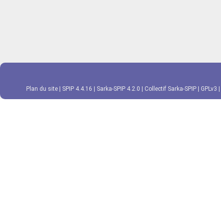
Plan du site
|
SPIP 4.4.16
|
Sarka-SPIP 4.2.0
|
Collectif Sarka-SPIP
|
GPLv3