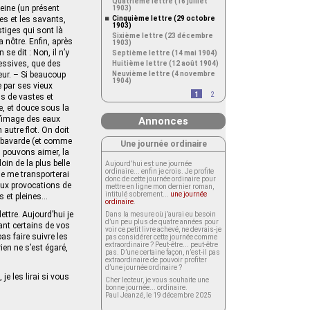
Quatrième lettre (16 juillet
peine (un présent
1903)
es et les savants,
Cinquième lettre (29 octobre
1903)
stiges qui sont là
Sixième lettre (23 décembre
a nôtre. Enfin, après
1903)
e dit : Non, il n’y
Septième lettre (14 mai 1904)
cessives, que des
Huitième lettre (12 août 1904)
eur. – Si beaucoup
Neuvième lettre (4 novembre
1904)
e par ses vieux
1
2
s de vastes et
ée, et douce sous la
 l’image des eaux
Annonces
autre flot. On doit
et bavarde (et comme
Une journée ordinaire
s pouvons aimer, la
oin de la plus belle
Aujourd’hui est une journée
ordinaire... enfin je crois. Je profite
je me transporterai
donc de cette journée ordinaire pour
 aux provocations de
mettre en ligne mon dernier roman,
intitulé sobrement...
une journée
es et pleines…
ordinaire
.
ettre. Aujourd’hui je
Dans la mesure où j’aurai eu besoin
d’un peu plus de quatre années pour
nant certains de vos
voir ce petit livre achevé, ne devrais-je
as faire suivre les
pas considérer cette journée comme
extraordinaire ? Peut-être... peut-être
rien ne s’est égaré,
pas. D’une certaine façon, n’est-il pas
extraordinaire de pouvoir profiter
d’une journée ordinaire ?
je les lirai si vous
Cher lecteur, je vous souhaite une
bonne journée... ordinaire.
Paul Jeanzé, le 19 décembre 2025