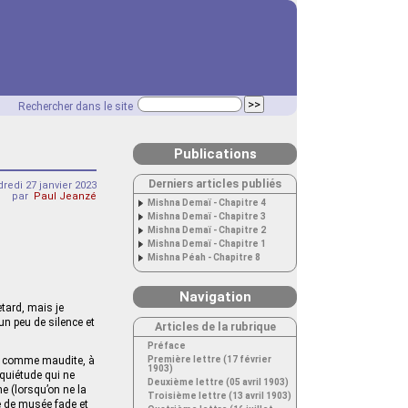
Rechercher dans le site
Publications
Derniers articles publiés
redi 27 janvier 2023
par
Paul Jeanzé
Mishna Demaï - Chapitre 4
Mishna Demaï - Chapitre 3
Mishna Demaï - Chapitre 2
Mishna Demaï - Chapitre 1
Mishna Péah - Chapitre 8
Navigation
etard, mais je
 un peu de silence et
Articles de la rubrique
Préface
et comme maudite, à
Première lettre (17 février
1903)
nquiétude qui ne
Deuxième lettre (05 avril 1903)
me (lorsqu’on ne la
Troisième lettre (13 avril 1903)
e de musée fade et