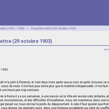
poète (1903 - 1908)
>
Cinquième lettre (29 octobre 1903)
ettre (29 octobre 1903)
vend
e 1903.
oût m’a joint à Florence, et c’est deux mois après que je vous en parle. Excusez ce r
 cours de route. Il me faut pour écrire plus que le matériel indispensable ; il me faut
t une heure pas trop contraire.
 à Rome il y a six semaines, à une saison où la Ville est encore vide, brûlante, 
 Ces circonstances, et des difficultés d’installation, nous ont maintenus dans une i
anger pesait sur nous de tout le poids du dépaysement. À cela il faut ajouter que Ro
 vous plonge, les premiers jours, dans une tristesse accablante qui vient du souffl