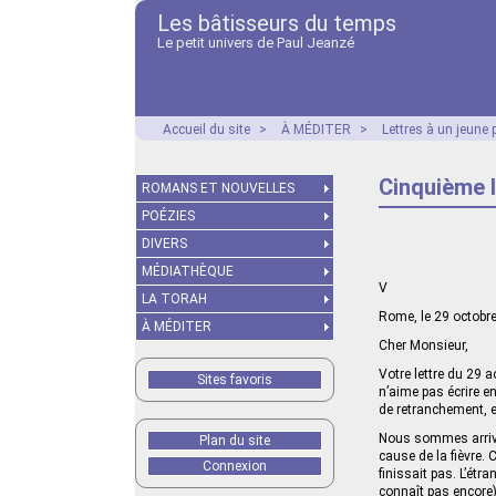
Les bâtisseurs du temps
Le petit univers de Paul Jeanzé
Accueil du site
>
À MÉDITER
>
Lettres à un jeune 
Cinquième l
ROMANS ET NOUVELLES
POÉZIES
DIVERS
MÉDIATHÈQUE
V
LA TORAH
Rome, le 29 octobr
À MÉDITER
Cher Monsieur,
Votre lettre du 29 a
Sites favoris
n’aime pas écrire en
de retranchement, e
Nous sommes arrivés
Plan du site
cause de la fièvre.
Connexion
finissait pas. L’étr
connaît pas encore)