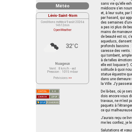
sans vie qu’elle exh
Météo
médiocre s’en nourr
et, à leur suite, pa
Lévis-Saint-Nom
par hasard, qui appa
Conditions météo à 9 août 2026 à
des semaines d’une 
14h12min
a pas ici plus de b
OpenWeather
mains de manœuvres 
de beauté est ici, c
aqueducs, dansent 
32°C
profonds bassins : l
caresse des vents. I
qui tombent, amples
à de telles émotion
Nuageux
elle est loquace !)
Vent
: 8 km/h - est
solitude à quoi nous
Pression
: 1015 mbar
statue équestre que
Prévisions
>>
dans une demeure si
Le service OpenWeather ne fournit
la Ville. J’y passer
actuellement aucune prévision
météorologique sur le lieu Lévis-
Saint-Nom.
De là-bas, où je ser
Veuillez consulter le message du
dois encore vous dir
service ci-dessous.
(401 - Invalid API key. Please see
travaux, ne m’est pa
https://openweathermap.org/faq#error401
paquets à l’étranger
for more info.)
ce qui malheureusem
J’aurais reçu ce liv
me les confiez, je le
Salutations et vœu