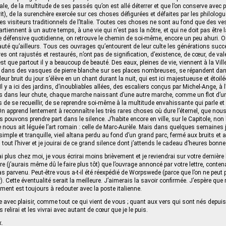
ale, de la multitude de ses passés qu’on est allé déterrer et que l’on conserve avec 
it), de la surenchère exercée sur ces choses défigurées et défaites par les philologu
r les visiteurs traditionnels de l’Italie. Toutes ces choses ne sont au fond que des ve
rtiennent à un autre temps, à une vie qui n’est pas la nôtre, et qui ne doit pas être l
défensive quotidienne, on retrouve le chemin de soi-même, encore un peu ahuri. On s
eauté qu’ailleurs. Tous ces ouvrages qu’entourent de leur culte les générations suc
ont rajustés et restaurés, n’ont pas de signification, d’existence, de cœur, de val
’est que partout il y a beaucoup de beauté. Des eaux, pleines de vie, viennent à la Vill
dans des vasques de pierre blanche sur ses places nombreuses, se répandent dan
eur bruit du jour s’élève en un chant durant la nuit, qui est ici majestueuse et étoil
l y a ici des jardins, d’inoubliables allées, des escaliers conçus par Michel-Ange, à
 dans leur chute, chaque marche naissant d’une autre marche, comme un flot d’un 
s de se recueillir, de se reprendre soi-même à la multitude envahissante qui parle 
. On apprend lentement à reconnaître les très rares choses où dure l’éternel, que nou
 pouvons prendre part dans le silence. J’habite encore en ville, sur le Capitole, non l
 nous ait léguée l’art romain : celle de Marc-Aurèle. Mais dans quelques semaines 
mple et tranquille, vieil altana perdu au fond d’un grand parc, fermé aux bruits et
ai tout l’hiver et je jouirai de ce grand silence dont j’attends le cadeau d’heures bonn
ai plus chez moi, je vous écrirai moins brièvement et je reviendrai sur votre dernière l
e (j’aurais même dû le faire plus tôt) que l’ouvrage annoncé par votre lettre, conte
s parvenu. Peut-être vous a-t-il été réexpédié de Worpswede (parce que l’on ne peut p
). Cette éventualité serait la meilleure. J’aimerais la savoir confirmée. J’espère que 
ent est toujours à redouter avec la poste italienne.
re avec plaisir, comme tout ce qui vient de vous ; quant aux vers qui sont nés depuis, 
s relirai et les vivrai avec autant de cœur que je le puis.
x.