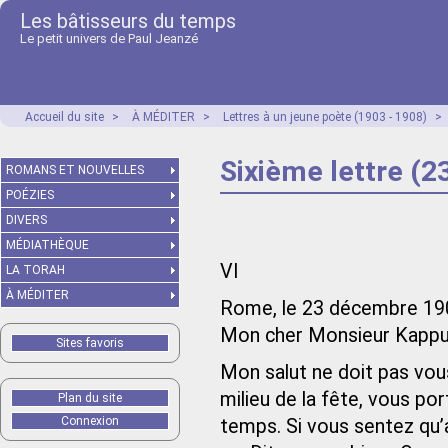
Les bâtisseurs du temps
Le petit univers de Paul Jeanzé
Accueil du site
>
À MÉDITER
>
Lettres à un jeune poète (1903 - 1908)
>
Sixième lettre (
ROMANS ET NOUVELLES
POÉZIES
DIVERS
MÉDIATHÈQUE
VI
LA TORAH
À MÉDITER
Rome, le 23 décembre 19
Mon cher Monsieur Kappu
Sites favoris
Mon salut ne doit pas vou
milieu de la fête, vous po
Plan du site
Connexion
temps. Si vous sentez qu’a