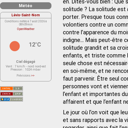
en. Dites-vous bien : Que 
Météo
solitude ? La solitude est
Lévis-Saint-Nom
porter. Presque tous conn
Conditions météo à 7 août 2026 à
volontiers contre un comm
08h09min
OpenWeather
contre l’apparence du moi
indigne... Mais peut-être 
12°C
solitude grandit et sa cr
enfants, et triste comme 
Ciel dégagé
seule chose est nécessaire 
Vent
: 7 km/h - nord nord-est
Pression
: 1024 mbar
en soi-même, et ne rencont
Prévisions
>>
faut parvenir. Être seul c
Le service OpenWeather ne fournit
actuellement aucune prévision
météorologique sur le lieu Lévis-
personnes vont et vienne
Saint-Nom.
Veuillez consulter le message du
l’enfant et importantes du
service ci-dessous.
(401 - Invalid API key. Please see
affairent et que l’enfant n
https://openweathermap.org/faq#error401
for more info.)
Le jour où l’on voit que le
et sans rapports avec la 
regarder, ainsi que fait l