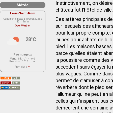
Instinctivement, on désirer
Météo
château fût l’hôtel de ville.
Lévis-Saint-Nom
Ces artères principales d
Conditions météo à 10 août 2026 à
13h19min
sur lesquels des afficheu
OpenWeather
pour leur propre compte, 
28°C
jaunes pour achats de bijo
pied. Les maisons basses do
parce qu’elles étaient aba
Peu nuageux
Vent
: 6 km/h - nord
la poussière comme des vi
Pression
: 1018 mbar
succèdent sans égayer la r
Prévisions
>>
Le service OpenWeather ne fournit
actuellement aucune prévision
plus vagues. Comme dans l
météorologique sur le lieu Lévis-
Saint-Nom.
permet de s’amuser à comp
Veuillez consulter le message du
service ci-dessous.
(401 - Invalid API key. Please see
réverbère dont le pied ser
https://openweathermap.org/faq#error401
for more info.)
l’allumeur qui ne peut en 
celles qui n’inspirent pas 
demeurent une semaine avan