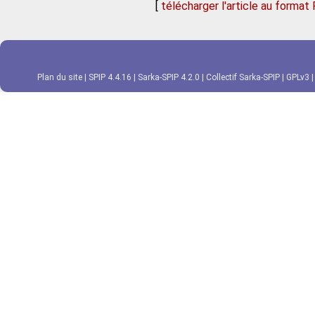
[
télécharger l'article au format
Plan du site
|
SPIP 4.4.16
|
Sarka-SPIP 4.2.0
|
Collectif Sarka-SPIP
|
GPLv3