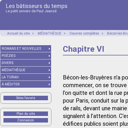
Les bâtisseurs du temps
Le petit univers de Paul Jeanzé
Accueil du site
>
MÉDIATHÈQUE
>
Oeuvres complètes
>
Bécon-les-Br
Chapitre VI
ROMANS ET NOUVELLES
POÉZIES
DIVERS
MÉDIATHÈQUE
Bécon-les-Bruyères n’a poin
LA TORAH
commencer, on se trouve 
À MÉDITER
l’on quitte et dont la rue
Sites favoris
pour Paris, conduit sur la p
de rails, devant une mairi
Plan du site
signalent à l’attention. C
Connexion
édifices publics soient p