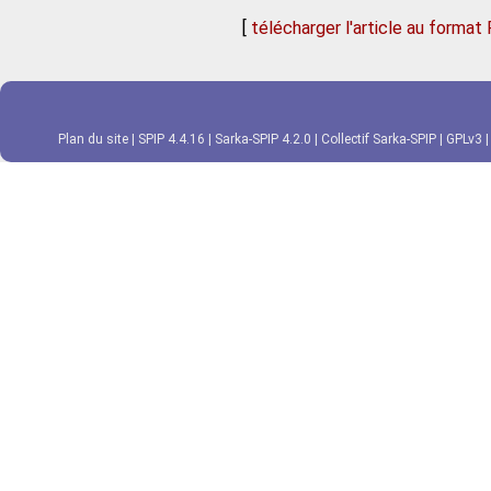
[
télécharger l'article au format
Plan du site
|
SPIP 4.4.16
|
Sarka-SPIP 4.2.0
|
Collectif Sarka-SPIP
|
GPLv3