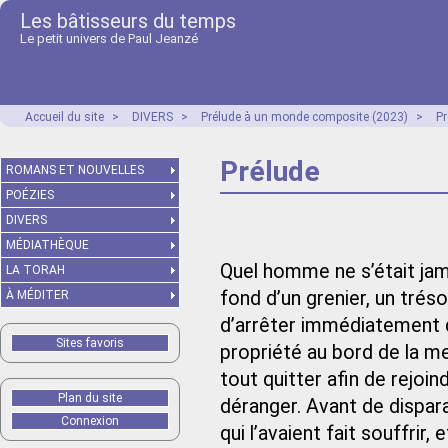
Les bâtisseurs du temps
Le petit univers de Paul Jeanzé
Accueil du site
>
DIVERS
>
Prélude à un monde composite (2023)
>
Pr
Prélude
ROMANS ET NOUVELLES
POÉZIES
DIVERS
MÉDIATHÈQUE
Quel homme ne s’était jam
LA TORAH
fond d’un grenier, un tréso
À MÉDITER
d’arrêter immédiatement de 
Sites favoris
propriété au bord de la mer
tout quitter afin de rejoin
Plan du site
déranger. Avant de dispara
Connexion
qui l’avaient fait souffrir