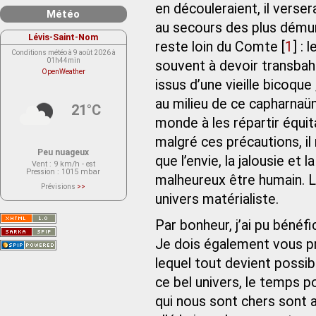
en découleraient, il vers
Météo
au secours des plus démuni
Lévis-Saint-Nom
reste loin du Comte
[
1
]
: 
Conditions météo à 9 août 2026 à
01h44min
souvent à devoir transbah
OpenWeather
issus d’une vieille bicoque 
au milieu de ce capharnaü
21°C
monde à les répartir équit
malgré ces précautions, il
Peu nuageux
que l’envie, la jalousie et
Vent
: 9 km/h - est
Pression
: 1015 mbar
malheureux être humain. Là 
Prévisions
>>
Le service OpenWeather ne fournit
univers matérialiste.
actuellement aucune prévision
météorologique sur le lieu Lévis-
Saint-Nom.
Par bonheur, j’ai pu bénéf
Veuillez consulter le message du
service ci-dessous.
(401 - Invalid API key. Please see
Je dois également vous pr
https://openweathermap.org/faq#error401
for more info.)
lequel tout devient possib
ce bel univers, le temps 
qui nous sont chers sont a