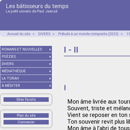
Les bâtisseurs du temps
Le petit univers de Paul Jeanzé
Accueil du site
>
DIVERS
>
Prélude à un monde composite (2023)
>
1
I - II
ROMANS ET NOUVELLES
POÉZIES
DIVERS
MÉDIATHÈQUE
LA TORAH
I
À MÉDITER
Sites favoris
Mon âme livrée aux tour
Souvent, triste et mélan
Vient se reposer en ton 
Plan du site
Ton souvenir revit plus li
Connexion
Mon âme à l’abri de tous