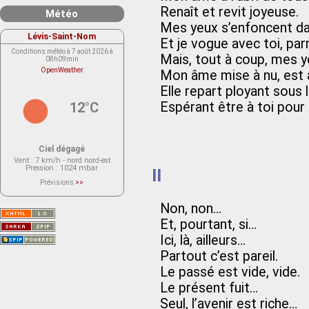
Renaît et revit joyeuse.
Météo
Mes yeux s’enfoncent da
Lévis-Saint-Nom
Et je vogue avec toi, par
Conditions météo à 7 août 2026 à
Mais, tout à coup, mes y
08h09min
OpenWeather
Mon âme mise à nu, est a
Elle repart ployant sous l
12°C
Espérant être à toi pour 
Ciel dégagé
Vent
: 7 km/h - nord nord-est
Pression
: 1024 mbar
II
Prévisions
>>
Le service OpenWeather ne fournit
actuellement aucune prévision
météorologique sur le lieu Lévis-
Non, non…
Saint-Nom.
Veuillez consulter le message du
Et, pourtant, si…
service ci-dessous.
(401 - Invalid API key. Please see
Ici, là, ailleurs…
https://openweathermap.org/faq#error401
for more info.)
Partout c’est pareil.
Le passé est vide, vide.
Le présent fuit…
Seul, l’avenir est riche…