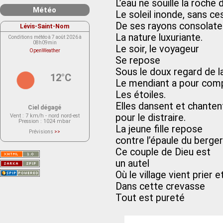
L’eau ne souille la roche d
Météo
Le soleil inonde, sans ce
De ses rayons consolate
Lévis-Saint-Nom
La nature luxuriante.
Conditions météo à 7 août 2026 à
08h09min
Le soir, le voyageur
OpenWeather
Se repose
Sous le doux regard de la
12°C
Le mendiant a pour com
Les étoiles.
Elles dansent et chanten
Ciel dégagé
pour le distraire.
Vent
: 7 km/h - nord nord-est
Pression
: 1024 mbar
La jeune fille repose
Prévisions
>>
Le service OpenWeather ne fournit
contre l’épaule du berger
actuellement aucune prévision
météorologique sur le lieu Lévis-
Ce couple de Dieu est
Saint-Nom.
Veuillez consulter le message du
un autel
service ci-dessous.
(401 - Invalid API key. Please see
Où le village vient prier e
https://openweathermap.org/faq#error401
for more info.)
Dans cette crevasse
Tout est pureté