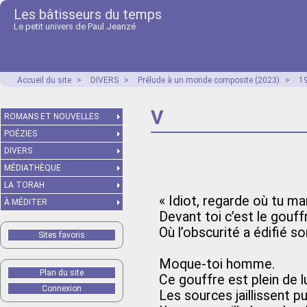
Les bâtisseurs du temps
Le petit univers de Paul Jeanzé
Accueil du site
>
DIVERS
>
Prélude à un monde composite (2023)
>
1
V
ROMANS ET NOUVELLES
POÉZIES
DIVERS
MÉDIATHÈQUE
LA TORAH
« Idiot, regarde où tu ma
À MÉDITER
Devant toi c’est le gouff
Où l’obscurité a édifié s
Sites favoris
Moque-toi homme.
Plan du site
Ce gouffre est plein de l
Connexion
Les sources jaillissent p