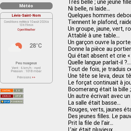
Très belle ; une jeune fill
Météo
Ni belle, ni laide…
Quelques hommes debo
Lévis-Saint-Nom
Tiennent le plafond, rai
Conditions météo à 10 août 2026 à
13h19min
Un groupe, jaune, vert, ro
OpenWeather
Attablé à une table…
Un garçon ouvre la porte
28°C
Donne la pièce au portie
Qui était absent et cri
Quelle langue parlait-il 
Peu nuageux
Tout de fois, je traduis 
Vent
: 6 km/h - nord
Pression
: 1018 mbar
Une tête se leva, deux t
Prévisions
>>
Le service OpenWeather ne fournit
Le forçat continuait à jo
actuellement aucune prévision
météorologique sur le lieu Lévis-
Boomerang était la bille ;
Saint-Nom.
Veuillez consulter le message du
Un autre écrivait avec un
service ci-dessous.
(401 - Invalid API key. Please see
La salle était basse…
https://openweathermap.org/faq#error401
for more info.)
Rouges, verts, jaunes éta
Des jeunes filles. Le pau
Prit la file de l’air…
L’air était pluvieux…