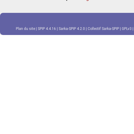
Plan du site
|
SPIP 4.4.16
|
Sarka-SPIP 4.2.0
|
Collectif Sarka-SPIP
|
GPLv3