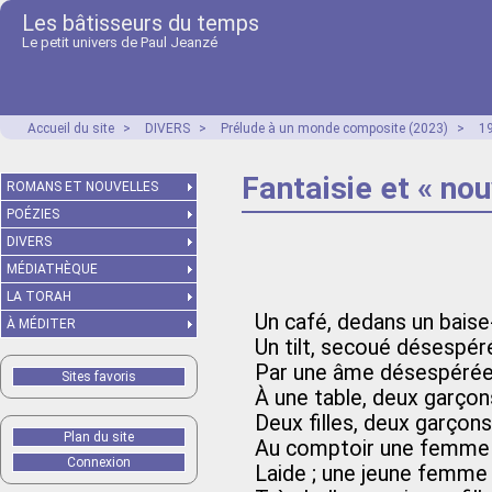
Les bâtisseurs du temps
Le petit univers de Paul Jeanzé
Accueil du site
>
DIVERS
>
Prélude à un monde composite (2023)
>
1
Fantaisie et « no
ROMANS ET NOUVELLES
POÉZIES
DIVERS
MÉDIATHÈQUE
LA TORAH
Un café, dedans un baise-
À MÉDITER
Un tilt, secoué désespé
Par une âme désespérée
Sites favoris
À une table, deux garçons
Deux filles, deux garçon
Plan du site
Au comptoir une femme a
Connexion
Laide ; une jeune femme m