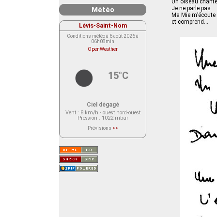
Un oiseau chant
Je ne parle pas
Météo
Ma Mie m’écoute
et comprend...
Lévis-Saint-Nom
Conditions météo à 6 août 2026 à
06h08min
OpenWeather
15°C
Ciel dégagé
Vent
: 8 km/h - ouest nord-ouest
Pression
: 1022 mbar
Prévisions
>>
Le service OpenWeather ne fournit
actuellement aucune prévision
météorologique sur le lieu Lévis-
Saint-Nom.
Veuillez consulter le message du
service ci-dessous.
(401 - Invalid API key. Please see
https://openweathermap.org/faq#error401
for more info.)