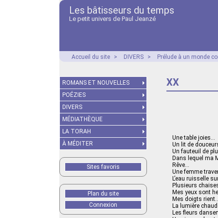
Les bâtisseurs du temps
Le petit univers de Paul Jeanzé
Accueil du site
>
DIVERS
>
Prélude à un monde co
XX
ROMANS ET NOUVELLES
POÉZIES
DIVERS
MÉDIATHÈQUE
LA TORAH
Une table joies…
À MÉDITER
Un lit de douceu
Un fauteuil de p
Dans lequel ma 
Rêve…
Sites favoris
Une femme traver
L’eau ruisselle s
Plusieurs chaise
Mes yeux sont h
Plan du site
Mes doigts rient
Connexion
La lumière chaude
Les fleurs danse