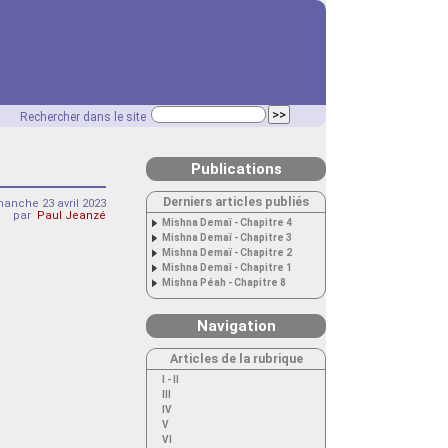
Rechercher dans le site
Publications
Derniers articles publiés
anche 23 avril 2023
par
Paul Jeanzé
Mishna Demaï - Chapitre 4
Mishna Demaï - Chapitre 3
Mishna Demaï - Chapitre 2
Mishna Demaï - Chapitre 1
Mishna Péah - Chapitre 8
Navigation
Articles de la rubrique
I - II
III
IV
V
VI