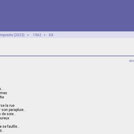
mposite (2023)
>
1962
>
XX
dim
rs…
lumes
Mie
se la rue
ur son parapluie…
s de soie…
eureux
…
 se faufile…
nt…