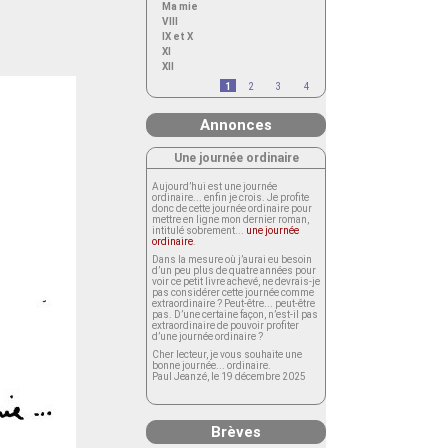
Ma mie
VIII
IX et X
XI
XII
1
2
3
4
Annonces
Une journée ordinaire
Aujourd’hui est une journée
ordinaire... enfin je crois. Je profite
donc de cette journée ordinaire pour
mettre en ligne mon dernier roman,
intitulé sobrement...
une journée
ordinaire
.
Dans la mesure où j’aurai eu besoin
d’un peu plus de quatre années pour
voir ce petit livre achevé, ne devrais-je
pas considérer cette journée comme
extraordinaire ? Peut-être... peut-être
pas. D’une certaine façon, n’est-il pas
extraordinaire de pouvoir profiter
d’une journée ordinaire ?
Cher lecteur, je vous souhaite une
bonne journée... ordinaire.
Paul Jeanzé, le 19 décembre 2025
Brèves