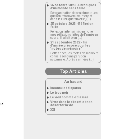
26 octobre 2023 - Chroniques
d’un monde sans faille
Réorganisation de ces chroniques,
que l’on retrouvera maintenant
dans la rubrique "divers", (…)
25 octobre 2023 - Réflexion
faite
Réflexion faite, j’ai mis en ligne
mes réflexions faites de l’année en
cours. Il fallait bien (…)
21 septembre 2022 - Fin
d’année précoce pour les
"notes de mémoire"
Cette année, les "notes de mémoire"
connaissent une parution
automnale. Après 9 années (…)
Top Articles
Au hasard
Inconnu et disparus
Le trou noir
Le vieil homme et la mer
Vivre dans le désert et non
déserter la vie
XXI