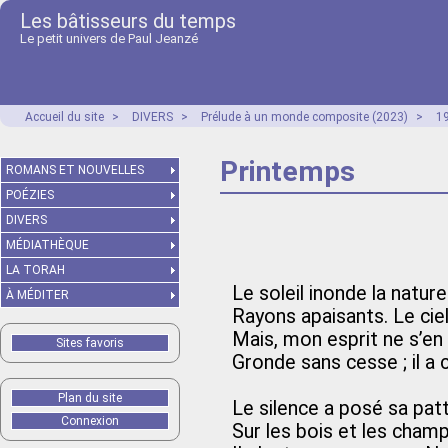
Les bâtisseurs du temps
Le petit univers de Paul Jeanzé
Accueil du site
>
DIVERS
>
Prélude à un monde composite (2023)
>
1
Printemps
ROMANS ET NOUVELLES
POÉZIES
DIVERS
MÉDIATHÈQUE
LA TORAH
Le soleil inonde la nature
À MÉDITER
Rayons apaisants. Le cie
Mais, mon esprit ne s’en 
Sites favoris
Gronde sans cesse ; il a 
Plan du site
Le silence a posé sa pat
Connexion
Sur les bois et les cha