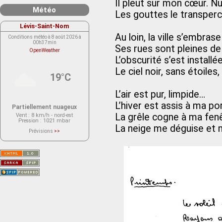
Il pleut sur mon cœur. Nu
Météo
Les gouttes le transpe
Lévis-Saint-Nom
Au loin, la ville s’embrase
Conditions météo à 8 août 2026 à
00h37min
Ses rues sont pleines de v
OpenWeather
L’obscurité s’est instal
Le ciel noir, sans étoiles
19°C
L’air est pur, limpide…
L’hiver est assis à ma por
Partiellement nuageux
La grêle cogne à ma fenê
Vent
: 8 km/h - nord-est
Pression
: 1021 mbar
La neige me déguise et 
Prévisions
>>
Le service OpenWeather ne fournit
actuellement aucune prévision
météorologique sur le lieu Lévis-
Saint-Nom.
Veuillez consulter le message du
service ci-dessous.
(401 - Invalid API key. Please see
https://openweathermap.org/faq#error401
for more info.)