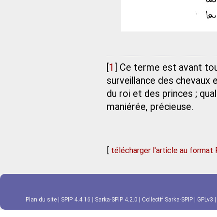
[
1
]
Ce terme est avant tout
surveillance des chevaux e
du roi et des princes ; qu
maniérée, précieuse.
[
télécharger l'article au format
Plan du site
|
SPIP 4.4.16
|
Sarka-SPIP 4.2.0
|
Collectif Sarka-SPIP
|
GPLv3