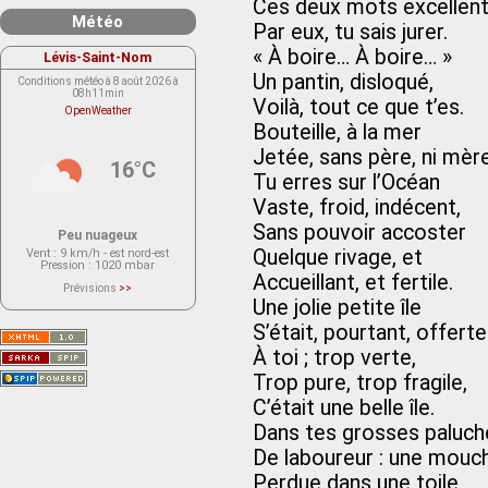
Ces deux mots excellent
Météo
Par eux, tu sais jurer.
« À boire… À boire… »
Lévis-Saint-Nom
Un pantin, disloqué,
Conditions météo à 8 août 2026 à
08h11min
Voilà, tout ce que t’es.
OpenWeather
Bouteille, à la mer
Jetée, sans père, ni mère
16°C
Tu erres sur l’Océan
Vaste, froid, indécent,
Sans pouvoir accoster
Peu nuageux
Quelque rivage, et
Vent
: 9 km/h - est nord-est
Pression
: 1020 mbar
Accueillant, et fertile.
Prévisions
>>
Le service OpenWeather ne fournit
Une jolie petite île
actuellement aucune prévision
météorologique sur le lieu Lévis-
S’était, pourtant, offerte
Saint-Nom.
Veuillez consulter le message du
À toi ; trop verte,
service ci-dessous.
(401 - Invalid API key. Please see
Trop pure, trop fragile,
https://openweathermap.org/faq#error401
for more info.)
C’était une belle île.
Dans tes grosses paluch
De laboureur : une mouc
Perdue dans une toile