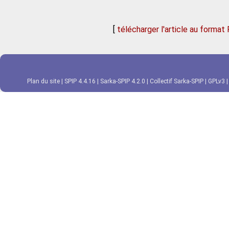
[
télécharger l'article au format
Plan du site
|
SPIP 4.4.16
|
Sarka-SPIP 4.2.0
|
Collectif Sarka-SPIP
|
GPLv3