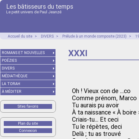
Les bâtisseurs du temps
Le petit univers de Paul Jeanzé
Accueil du site
>
DIVERS
>
Prélude à un monde composite (2023)
>
1
XXXI
ROMANS ET NOUVELLES
POÉZIES
DIVERS
MÉDIATHÈQUE
LA TORAH
Oh ! Vieux con de …co
À MÉDITER
Comme prénom, Marco
Tu aurais pu avoir
Sites favoris
À ta naissance « À boire 
Criais-tu… Et ceci
Plan du site
Tu le répètes, deci
Connexion
Delà ; tu as trouvé