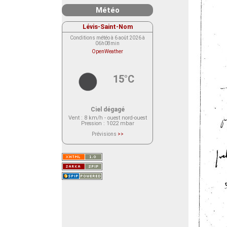
Météo
Lévis-Saint-Nom
Conditions météo à 6 août 2026 à
06h08min
OpenWeather
15°C
Ciel dégagé
Vent
: 8 km/h - ouest nord-ouest
Pression
: 1022 mbar
Prévisions
>>
Le service OpenWeather ne fournit
actuellement aucune prévision
météorologique sur le lieu Lévis-
Saint-Nom.
Veuillez consulter le message du
service ci-dessous.
(401 - Invalid API key. Please see
https://openweathermap.org/faq#error401
for more info.)