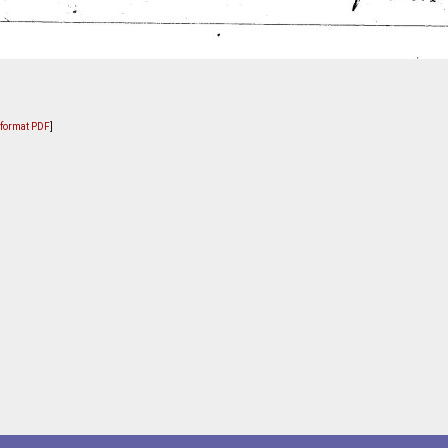
u format PDF
]