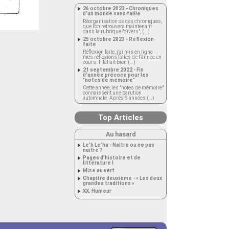
26 octobre 2023 - Chroniques
d’un monde sans faille
Réorganisation de ces chroniques,
que l’on retrouvera maintenant
dans la rubrique "divers", (…)
25 octobre 2023 - Réflexion
faite
Réflexion faite, j’ai mis en ligne
mes réflexions faites de l’année en
cours. Il fallait bien (…)
21 septembre 2022 - Fin
d’année précoce pour les
"notes de mémoire"
Cette année, les "notes de mémoire"
connaissent une parution
automnale. Après 9 années (…)
Top Articles
Au hasard
Le’h Le’ha - Naître ou ne pas
naître ?
Pages d’histoire et de
littérature I
Mise au vert
Chapitre deuxième - « Les deux
grandes traditions »
XX. Humeur