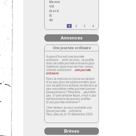
Ma mie
VIII
IX et X
XI
XII
1
2
3
4
Annonces
Une journée ordinaire
Aujourd’hui est une journée
ordinaire... enfin je crois. Je profite
donc de cette journée ordinaire pour
mettre en ligne mon dernier roman,
intitulé sobrement...
une journée
ordinaire
.
Dans la mesure où j’aurai eu besoin
d’un peu plus de quatre années pour
voir ce petit livre achevé, ne devrais-je
pas considérer cette journée comme
extraordinaire ? Peut-être... peut-être
pas. D’une certaine façon, n’est-il pas
extraordinaire de pouvoir profiter
d’une journée ordinaire ?
Cher lecteur, je vous souhaite une
bonne journée... ordinaire.
Paul Jeanzé, le 19 décembre 2025
Brèves