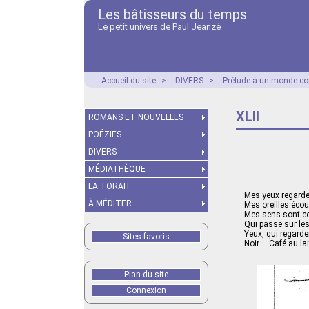
Les bâtisseurs du temps
Le petit univers de Paul Jeanzé
Accueil du site
>
DIVERS
>
Prélude à un monde co
XLII
ROMANS ET NOUVELLES
POÉZIES
DIVERS
MÉDIATHÈQUE
LA TORAH
Mes yeux regarde
À MÉDITER
Mes oreilles écou
Mes sens sont co
Qui passe sur les
Yeux, qui regarden
Sites favoris
Noir – Café au lai
Plan du site
Connexion