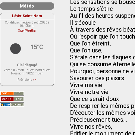
Les sensations se bousc
Météo
Le temps s’étire
Au fil des heures suspe
Lévis-Saint-Nom
Il s’écoule
Conditions météo à 6 août 2026 à
06h08min
À travers des rêves béat
OpenWeather
Où l’espoir que l’on touc
Que l’on étreint,
15°C
Que l’on use,
S’étale dans les flaques
Qui se consume éternel
Ciel dégagé
Pourquoi, personne ne v
Vent
: 8 km/h - ouest nord-ouest
Pression
: 1022 mbar
Savourer ces plaisirs
Prévisions
>>
Le service OpenWeather ne fournit
Vivre ma vie
actuellement aucune prévision
météorologique sur le lieu Lévis-
Vivre notre vie
Saint-Nom.
Veuillez consulter le message du
Que ce serait doux
service ci-dessous.
(401 - Invalid API key. Please see
De respirer les mêmes p
https://openweathermap.org/faq#error401
for more info.)
D’écouter les mêmes vo
Précieusement tues…
Vivre nos rêves,
Édifier le monument de