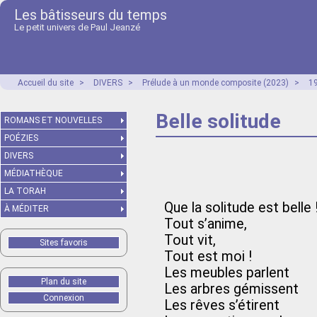
Les bâtisseurs du temps
Le petit univers de Paul Jeanzé
Accueil du site
>
DIVERS
>
Prélude à un monde composite (2023)
>
1
Belle solitude
ROMANS ET NOUVELLES
POÉZIES
DIVERS
MÉDIATHÈQUE
LA TORAH
Que la solitude est belle 
À MÉDITER
Tout s’anime,
Tout vit,
Sites favoris
Tout est moi !
Les meubles parlent
Plan du site
Les arbres gémissent
Connexion
Les rêves s’étirent