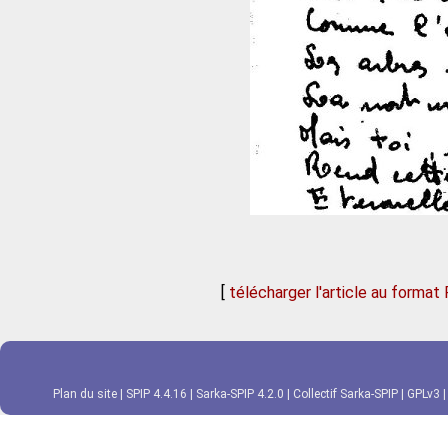
[
télécharger l'article au format
Plan du site
|
SPIP 4.4.16
|
Sarka-SPIP 4.2.0
|
Collectif Sarka-SPIP
|
GPLv3