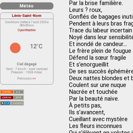
Par la brise familière.
Météo
Leurs ? roux,
Lévis-Saint-Nom
Gonflés de bagages inuti
Pendent à leurs bras frag
Conditions météo à 7 août 2026 à
08h09min
Trace du labeur incertain
OpenWeather
Noyé dans leur sensibilit
Et inondé de candeur…
12°C
Le frère plein de fougue
Défend la sœur fragile
Et s’enorgueillit
Ciel dégagé
Vent
: 7 km/h - nord nord-est
De ses succès éphémère
Pression
: 1024 mbar
Deux nattes blondes et b
Prévisions
>>
Le service OpenWeather ne fournit
Coulent sur une nuque
actuellement aucune prévision
météorologique sur le lieu Lévis-
Nacrée et touchée
Saint-Nom.
Veuillez consulter le message du
Par la beauté naïve.
service ci-dessous.
(401 - Invalid API key. Please see
À petits pas,
https://openweathermap.org/faq#error401
for more info.)
Ils s’avancent,
Cueillant avec mystère
Les fleurs inconnues
Qui s’élèvent en volutes