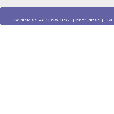
Plan du site
|
SPIP 4.4.16
|
Sarka-SPIP 4.2.0
|
Collectif Sarka-SPIP
|
GPLv3