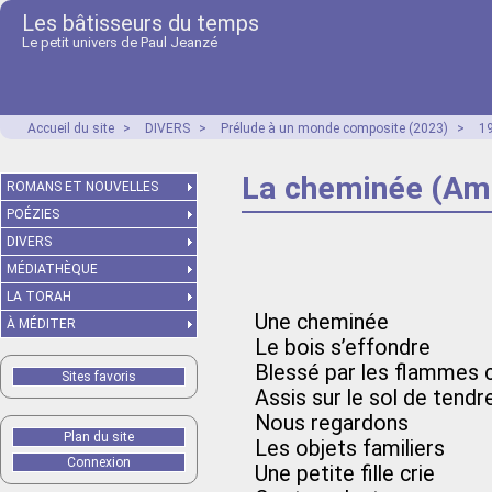
Les bâtisseurs du temps
Le petit univers de Paul Jeanzé
Accueil du site
>
DIVERS
>
Prélude à un monde composite (2023)
>
1
La cheminée (Am
ROMANS ET NOUVELLES
POÉZIES
DIVERS
MÉDIATHÈQUE
LA TORAH
Une cheminée
À MÉDITER
Le bois s’effondre
Blessé par les flammes 
Sites favoris
Assis sur le sol de tend
Nous regardons
Plan du site
Les objets familiers
Connexion
Une petite fille crie