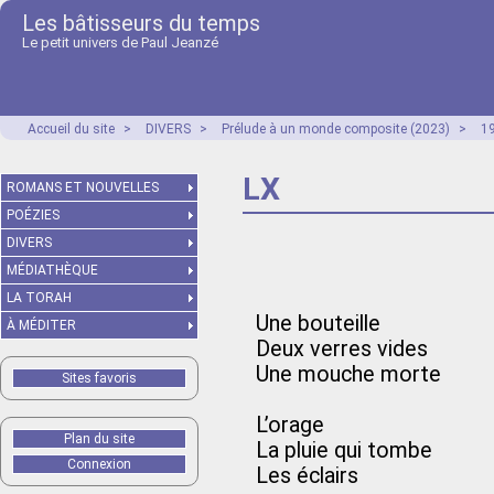
Les bâtisseurs du temps
Le petit univers de Paul Jeanzé
Accueil du site
>
DIVERS
>
Prélude à un monde composite (2023)
>
1
LX
ROMANS ET NOUVELLES
POÉZIES
DIVERS
MÉDIATHÈQUE
LA TORAH
Une bouteille
À MÉDITER
Deux verres vides
Une mouche morte
Sites favoris
L’orage
Plan du site
La pluie qui tombe
Connexion
Les éclairs