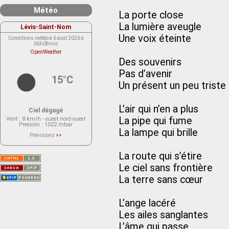
Météo
La porte close
La lumière aveugle
Lévis-Saint-Nom
Une voix éteinte
Conditions météo à 6 août 2026 à
06h08min
OpenWeather
Des souvenirs
Pas d’avenir
15°C
Un présent un peu triste
L’air qui n’en a plus
Ciel dégagé
La pipe qui fume
Vent
: 8 km/h - ouest nord-ouest
Pression
: 1022 mbar
La lampe qui brille
Prévisions
>>
Le service OpenWeather ne fournit
actuellement aucune prévision
météorologique sur le lieu Lévis-
La route qui s’étire
Saint-Nom.
Veuillez consulter le message du
Le ciel sans frontière
service ci-dessous.
(401 - Invalid API key. Please see
La terre sans cœur
https://openweathermap.org/faq#error401
for more info.)
L’ange lacéré
Les ailes sanglantes
L’âme qui passe