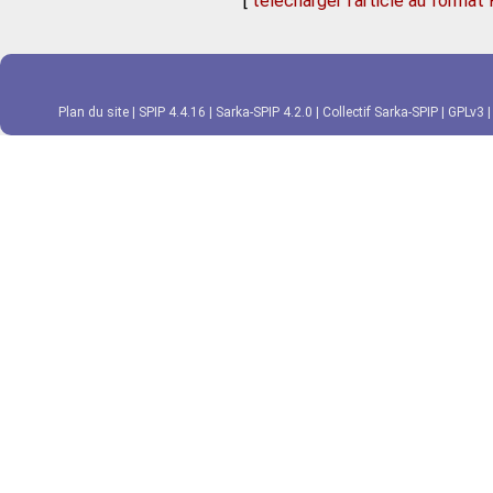
[
télécharger l'article au format
Plan du site
|
SPIP 4.4.16
|
Sarka-SPIP 4.2.0
|
Collectif Sarka-SPIP
|
GPLv3