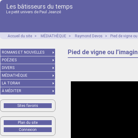
Les bâtisseurs du temps
Le petit univers de Paul Jeanzé
Accueil du site
>
MÉDIATHÈQUE
>
Raymond Devos
>
Pied de vigne ou 
Pied de vigne ou l’imagin
ROMANS ET NOUVELLES
POÉZIES
DIVERS
MÉDIATHÈQUE
LA TORAH
À MÉDITER
Sites favoris
Plan du site
Connexion