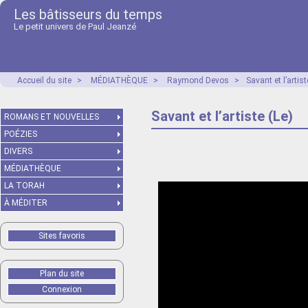
Les bâtisseurs du temps
Le petit univers de Paul Jeanzé
Accueil du site
>
MÉDIATHÈQUE
>
Raymond Devos
>
Savant et l’artist
Savant et l’artiste (Le)
ROMANS ET NOUVELLES
POÉZIES
DIVERS
MÉDIATHÈQUE
LA TORAH
À MÉDITER
Sites favoris
Plan du site
Connexion