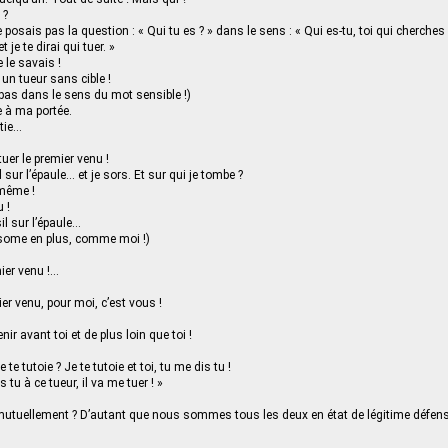
 ?
 posais pas la question : « Qui tu es ? » dans le sens : « Qui es-tu, toi qui cherches q
 je te dirai qui tuer. »
e le savais !
 un tueur sans cible !
 pas dans le sens du mot sensible !)
 à ma portée.
tie…
tuer le premier venu !
sur l’épaule… et je sors. Et sur qui je tombe ?
 même !
 !
sil sur l’épaule…
osome en plus, comme moi !)
mier venu !…
er venu, pour moi, c’est vous !
nir avant toi et de plus loin que toi !
e tutoie ? Je te tutoie et toi, tu me dis tu !
s tu à ce tueur, il va me tuer ! »
mutuellement ? D’autant que nous sommes tous les deux en état de légitime défens