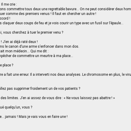
l me crie :
ions commettre tous deux une regrettable bavure… On ne peut considérer deux hom
tuer comme des premiers venus ! Il faut en chercher un autre !
ccord !
 claquer deux coups de feu et je vois courir un type avec un fusil sur l’épaule…
, vous cherchez à tuer le premier venu ?
! J’en ai déjà raté deux !
sens le canon d’une arme s’enfoncer dans mon dos.
tait mon médecin… Qui me dit :
mpêcher de commettre un meurtre à ma place…
 place ?
re a fait une erreur. Il a interverti nos deux analyses. Le chromosome en plus, le viru
llez pas supprimer froidement un de vos patients ?
 des limites. J’en ai assez de vous dire : « Ne vous laissez pas abattre ! »
ué quelqu’un, vous ?
 jamais ! Mais je vais vous en faire une !