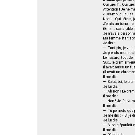
Qui tuer ?… Qui tuer
Attention ! Je ne me
« Dis-moi qui tu es et
Non !… Qui j’étais, j
J’étais un tueur… et
(Enfin… sans cible,
Je n’avais personne
Ma femme était sor
Je dis :
— Tant pis, je vais 
Je prends mon fusil 
Le hasard, tout de
Sur… le premier venu
Il avait aussi un fu
(Il avait un chrom
Il me dit :
— Salut, toi, le pre
Je lui dis :
— Ah non ! Le premi
Il me dit :
— Non ! Je t’ai vu ve
Il me dit :
— Tu permets que je t
Je me dis : « Si je di
Je lui dis :
— Si on s’épaulait 
Il me dit :
— D’accord !