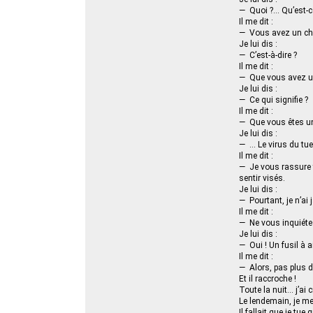
— Quoi ?… Qu’est-ce
Il me dit :
— Vous avez un c
Je lui dis :
— C’est-à-dire ?
Il me dit :
— Que vous avez u
Je lui dis :
— Ce qui signifie ?
Il me dit :
— Que vous êtes un 
Je lui dis :
— … Le virus du tue
Il me dit :
— Je vous rassure t
sentir visés.
Je lui dis :
— Pourtant, je n’ai
Il me dit :
— Ne vous inquiéte
Je lui dis :
— Oui ! Un fusil à 
Il me dit :
— Alors, pas plus d
Et il raccroche !
Toute la nuit… j’ai
Le lendemain, je me 
Il fallait que je tue