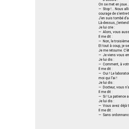
On se met en joue… I
— Stop !… Nous all
courage de s’entre-
J’en suis tombé d’a
Là-dessus, j’entends
Je lui crie :
— Alors, vous aussi
Il me dit :
— Non, le troisième 
Et tout à coup, je 
Je me retourne. C’é
— Je viens vous e
Je lui dis :
— Comment, à votre
Il me dit :
— Oui ! Le laboratoi
moi qui l’ai !
Je lui dis :
— Docteur, vous n’a
Il me dit :
— Si ! La patience a
Je lui dis :
— Vous avez déjà t
Il me dit :
— Sans ordonnance…