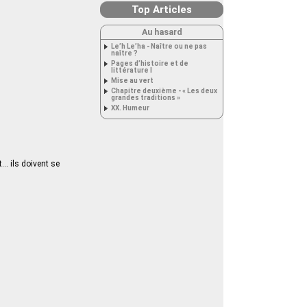
Top Articles
Au hasard
Le’h Le’ha - Naître ou ne pas
naître ?
Pages d’histoire et de
littérature I
Mise au vert
Chapitre deuxième - « Les deux
grandes traditions »
XX. Humeur
… ils doivent se