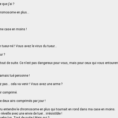
 que j’ai ?
hromosome en plus…
ne case en moins !
tueur-né ! Vous avez le virus du tueur…
ur ?
out de suite. Ce n’est pas dangereux pour vous, mais pour ceux qui vous entourent
 jamais tué personne !
z pas… cela va venir ! Vous avez une arme ?
air comprimé.
e deux airs comprimés par jour !
 cru entendre le chromosome en plus qui tournait en rond dans ma case en moins.
réveille avec une envie de tuer… irrésistible !
 quelqu’un. Tout de suite ! Mais qui ?