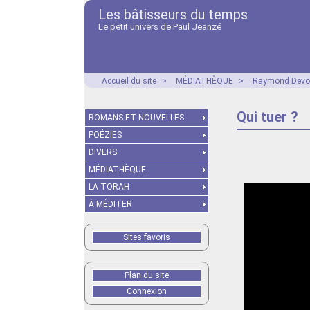
Les bâtisseurs du temps
Le petit univers de Paul Jeanzé
Accueil du site
>
MÉDIATHÈQUE
>
Raymond Dev
Qui tuer ?
ROMANS ET NOUVELLES
POÉZIES
DIVERS
MÉDIATHÈQUE
LA TORAH
À MÉDITER
Sites favoris
Plan du site
Connexion