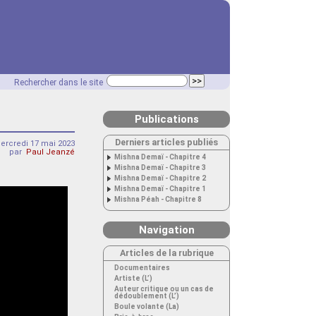
Rechercher dans le site
Publications
Derniers articles publiés
ercredi 17 mai 2023
par
Paul Jeanzé
Mishna Demaï - Chapitre 4
Mishna Demaï - Chapitre 3
Mishna Demaï - Chapitre 2
Mishna Demaï - Chapitre 1
Mishna Péah - Chapitre 8
Navigation
Articles de la rubrique
Documentaires
Artiste (L’)
Auteur critique ou un cas de
dédoublement (L’)
Boule volante (La)